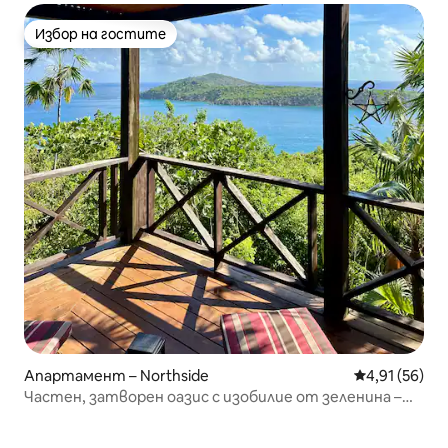
Избор на гостите
Избор на гостите
Апартамент – Northside
Средна оценк
4,91 (56)
Частен, затворен оазис с изобилие от зеленина –
климатик, пералня, ИЗГЛЕДИ