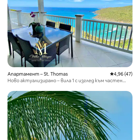
Апартамент – St. Thomas
Средна оценк
4,96 (47)
Ново актуализирано – вила 1 с изглед към частен
плаж