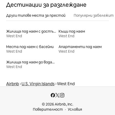
Дестинации за разглеждане
Други типове места за престой
Популярни забележит
Жилища под наем с достъп до плажа
Къщи под наем
West End
West End
Места под наем с басейни
Апартаменти под наем
West End
West End
Жилища под наем до водата
West End
Airbnb
U.S. Virgin Islands
West End
© 2026 Airbnb, Inc.
Поверителност
Условия