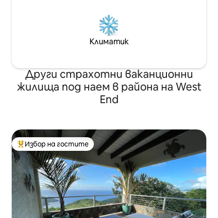
Климатик
Други страхотни ваканционни
жилища под наем в района на West
End
Избор на гостите
Най-популярен избор на гостите