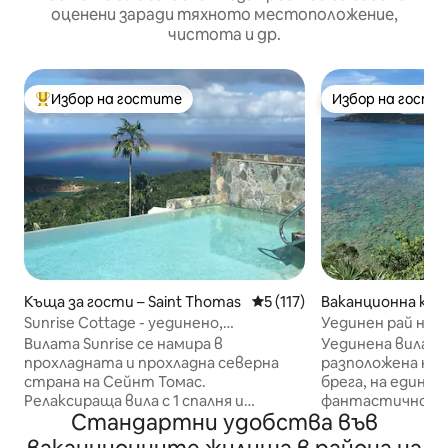
оценени заради тяхното местоположение,
чистота и др.
Избор на гостите
Избор на гости
Най-популярен избор на гостите
Избор на гости
Къща за гости – Saint Thomas
Средна оценка: 5 от 5, 11
5 (117)
Ваканционна къщ
Bay
Sunrise Cottage - уединено,
Уединен рай на п
романтично място
Cottage
Вилата Sunrise се намира в
Уединена вила с 2
прохладната и прохладна северна
разположена на о
страна на Сейнт Томас.
брега, на един с
Релаксираща вила с 1 спалня и
фантастично мя
Стандартни удобства във
напълно оборудвана кухня и
уединение край 
всекидневна. Можете да се
Криволичещият 