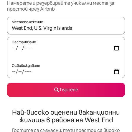
Намерете и резервирайте уникални места за
престой чрез Airbnb
Местоположение
Когато резултатите се покажат, използвайте клавишите 
Настаняване
Освобождаване
Търсене
Най-високо оценени ваканционни
жилища в района на West End
Гостите са съгласни: тези престои са високо