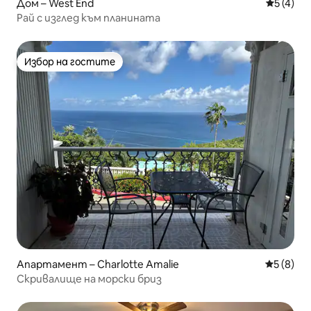
Дом – West End
Средна о
5 (4)
Рай с изглед към планината
Избор на гостите
Избор на гостите
Апартамент – Charlotte Amalie
Средна о
5 (8)
Скривалище на морски бриз