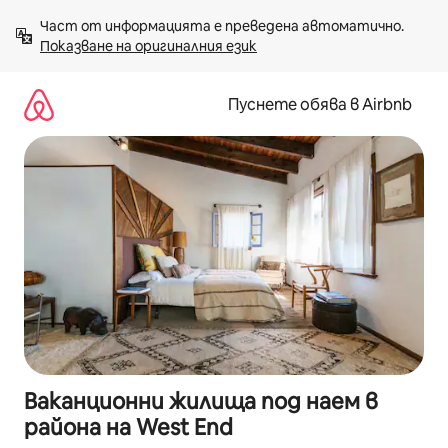
Пропускане
Част от информацията е преведена автоматично. 
към
Показване на оригиналния език
съдържанието
Пуснете обява в Airbnb
Ваканционни жилища под наем в
района на West End