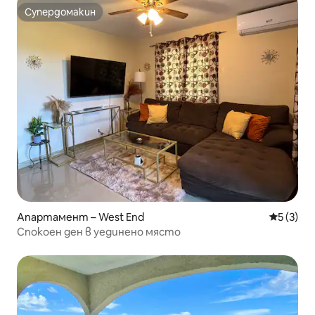
Супердомакин
Супердомакин
Апартамент – West End
Средна о
5 (3)
Спокоен ден в уединено място