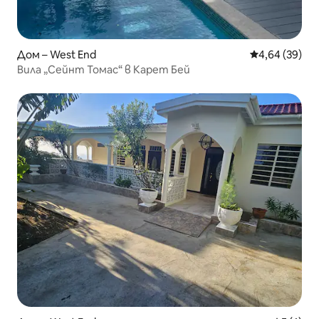
Дом – West End
Средна оценк
4,64 (39)
Вила „Сейнт Томас“ в Карет Бей