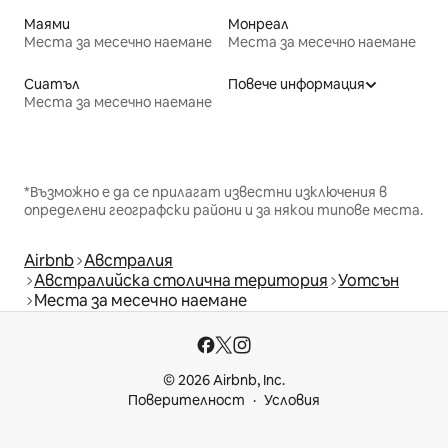
Маями
Монреал
Места за месечно наемане
Места за месечно наемане
Сиатъл
Повече информация
Места за месечно наемане
*Възможно е да се прилагат известни изключения в
определени географски райони и за някои типове места.
Airbnb
Австралия
Австралийска столична територия
Уотсън
Места за месечно наемане
© 2026 Airbnb, Inc.
Поверителност
Условия