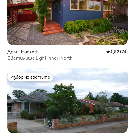
Дом – Hackett
Средна оценк
4,82 (74)
Светилище Light Inner-North
Избор на гостите
Избор на гостите