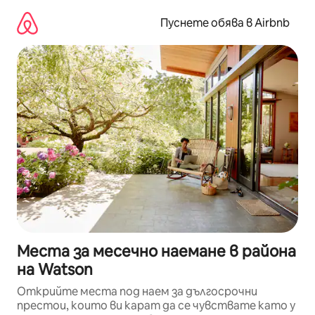
Пропускане
към
Пуснете обява в Airbnb
съдържанието
Места за месечно наемане в района
на Watson
Открийте места под наем за дългосрочни
престои, които ви карат да се чувствате като у