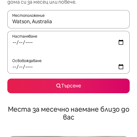
дома си за месец или повече.
Местоположение
Когато резултатите се покажат, използвайте клавишите 
Настаняване
Освобождаване
Търсене
Места за месечно наемане близо до
вас