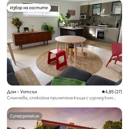
Избор на гостите
Избор на гостите
Дом – Уотсън
Средна оценк
4,85 (27)
Слънчева, спокойна прилепена къща с изглед към
короните на дърветата
Супердомакин
Супердомакин