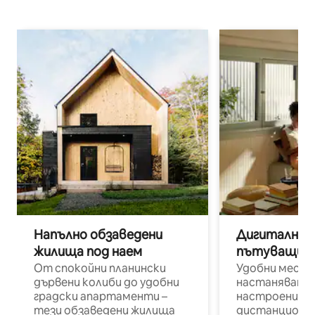
Напълно обзаведени
Дигитални н
жилища под наем
пътуващи п
От спокойни планински
Удобни места
дървени колиби до удобни
настаняване 
градски апартаменти –
настроени и
тези обзаведени жилища
дистанционн