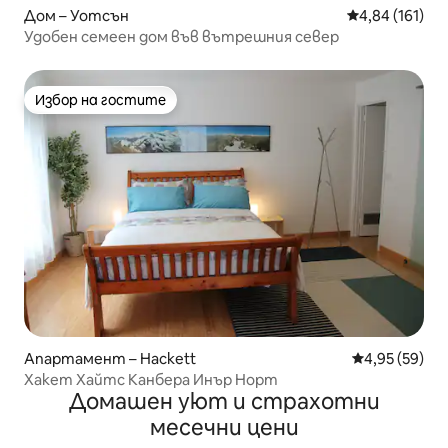
Дом – Уотсън
Средна оценка
4,84 (161)
Удобен семеен дом във вътрешния север
Избор на гостите
Избор на гостите
Апартамент – Hackett
Средна оценк
4,95 (59)
Хакет Хайтс Канбера Инър Норт
Домашен уют и страхотни
месечни цени