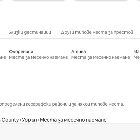
Близки дестинации
Други типове места за престой
Флоренция
Атина
Ма
ане
Места за месечно наемане
Места за месечно наемане
Ме
определени географски райони и за някои типове места.
 County
Уорън
Места за месечно наемане