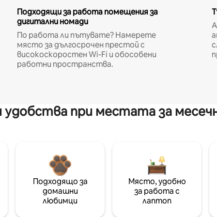
Подходящи за работа помещения за
Т
дигитални номади
A
По работа ли пътувате? Намерете
а
място за дългосрочен престой с
с
високоскоростен Wi-Fi и обособени
п
работни пространства.
 удобства при местата за месеч
Подходящо за
Място, удобно
домашни
за работа с
любимци
лаптоп