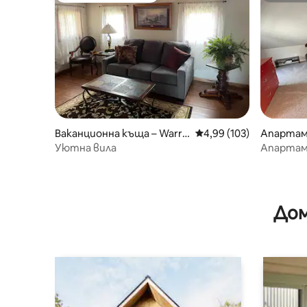
Ваканционна къща – Warre
Средна оценка: 4,99 о
4,99 (103)
Апартам
n
Уютна вила
Апартам
историче
Дом