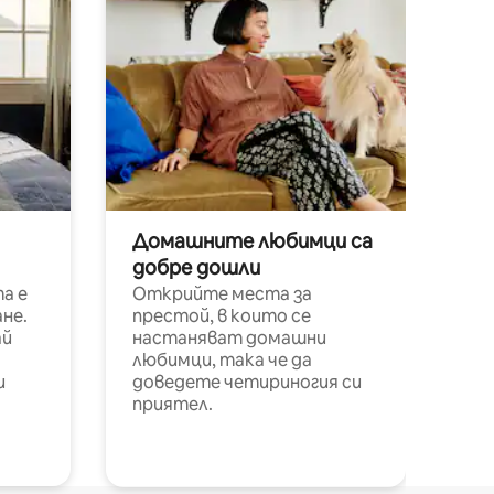
Домашните любимци са
добре дошли
а е
Открийте места за
не.
престой, в които се
ай
настаняват домашни
любимци, така че да
и
доведете четириногия си
приятел.