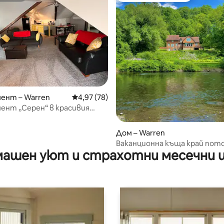
т 5, 103 отзива
ент – Warren
Средна оценка: 4,97 от 5, 78 отзива
4,97 (78)
ент „Серен“ в красивия
ски град
Дом – Warren
Ваканционна къща край пот
ашен уют и страхотни месечни 