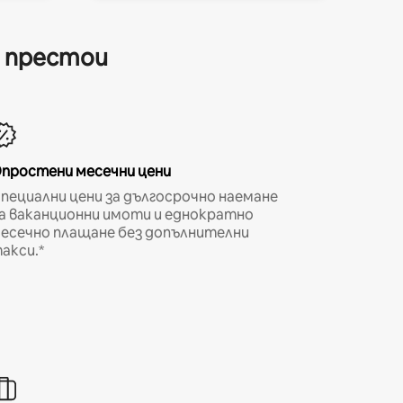
и престои
простени месечни цени
пециални цени за дългосрочно наемане
а ваканционни имоти и еднократно
есечно плащане без допълнителни
акси.*