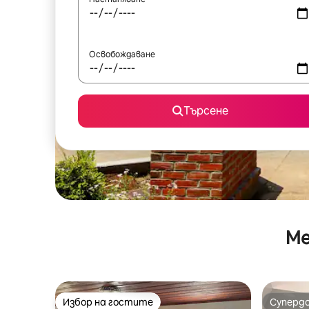
Освобождаване
Търсене
Ме
Избор на гостите
Суперд
Избор на гостите
Суперд