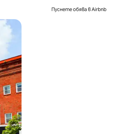
Пуснете обява в Airbnb
окосване или плъзгане.