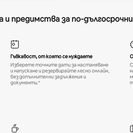
 и предимства за по-дългосрочн
Гъвкавост, от която се нуждаете
О
Изберете точните дати за настаняване
С
и напускане и резервирайте лесно онлайн,
н
без допълнителни задължения и
м
документи.*
т