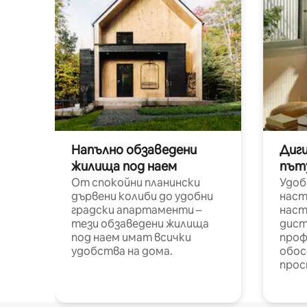
Напълно обзаведени
Диг
жилища под наем
път
От спокойни планински
Удоб
дървени колиби до удобни
наст
градски апартаменти –
наст
тези обзаведени жилища
дист
под наем имат всички
проф
удобства на дома.
обос
прос