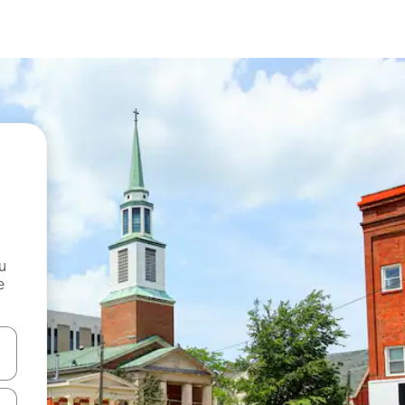
и
е
е клавишите със стрелки нагоре и надолу или навигирайте с д