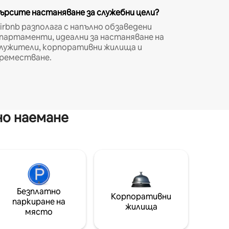
ърсите настаняване за служебни цели?
irbnb разполага с напълно обзаведени
партаменти, идеални за настаняване на
лужители, корпоративни жилища и
реместване.
но наемане
Безплатно
Корпоративни
паркиране на
жилища
място