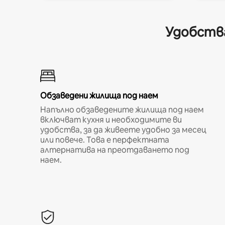
Удобства
Обзаведени жилища под наем
Напълно обзаведените жилища под наем
включват кухня и необходимите ви
удобства, за да живеете удобно за месец
или повече. Това е перфектната
алтернатива на преотдаването под
наем.