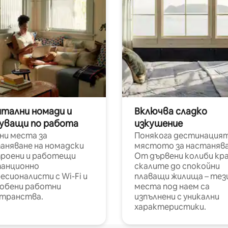
итални номади и
Включва сладко
уващи по работа
изкушение
ни места за
Понякога дестинацият
аняване на номадски
мястото за настанява
роени и работещи
От дървени колиби кр
анционно
скалите до спокойни
есионалисти с Wi-Fi и
плаващи жилища – тез
обени работни
места под наем са
транства.
изпълнени с уникални
характеристики.