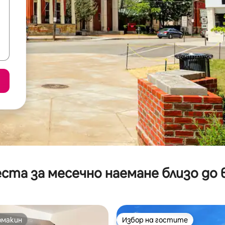
ста за месечно наемане близо до 
омакин
Избор на гостите
омакин
Избор на гостите