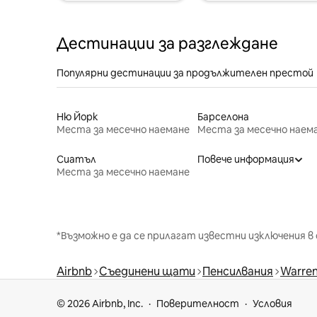
Дестинации за разглеждане
Популярни дестинации за продължителен престой
Ню Йорк
Барселона
Места за месечно наемане
Места за месечно наем
Сиатъл
Повече информация
Места за месечно наемане
*Възможно е да се прилагат известни изключения в 
Airbnb
Съединени щати
Пенсилвания
Warren
© 2026 Airbnb, Inc.
Поверителност
Условия