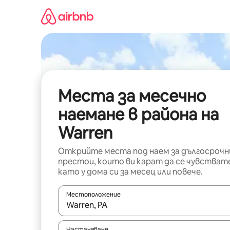
Пропускане
към
съдържанието
Места за месечно
наемане в района на
Warren
Открийте места под наем за дългосрочн
престои, които ви карат да се чувстват
като у дома си за месец или повече.
Местоположение
Когато резултатите се покажат, използвайт
Настаняване