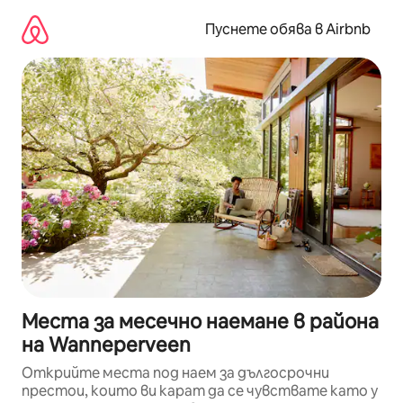
Пропускане
към
Пуснете обява в Airbnb
съдържанието
Места за месечно наемане в района
на Wanneperveen
Открийте места под наем за дългосрочни
престои, които ви карат да се чувствате като у