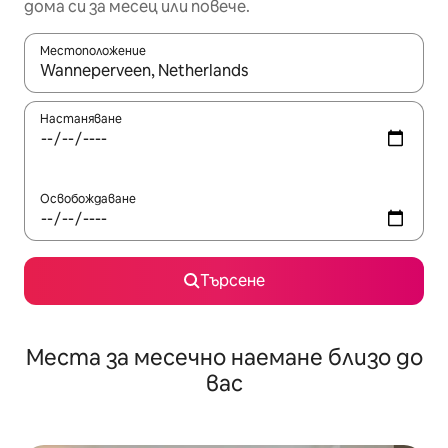
дома си за месец или повече.
Местоположение
Когато резултатите се покажат, използвайте клавишите 
Настаняване
Освобождаване
Търсене
Места за месечно наемане близо до
вас