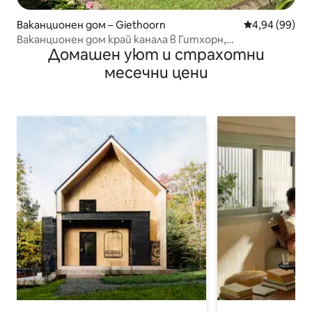
Ваканционен дом – Giethoorn
Средна оценк
4,94 (99)
Ваканционен дом край канала в Гитхорн,
Домашен уют и страхотни
допълнителна лодка
месечни цени