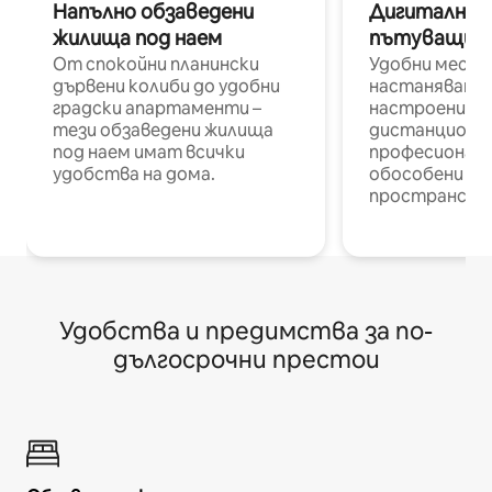
Напълно обзаведени
Дигитални н
жилища под наем
пътуващи п
От спокойни планински
Удобни места
дървени колиби до удобни
настаняване 
градски апартаменти –
настроени и
тези обзаведени жилища
дистанционн
под наем имат всички
професионалис
удобства на дома.
обособени р
пространств
Удобства и предимства за по-
дългосрочни престои