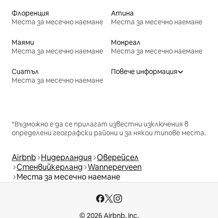
Флоренция
Атина
Места за месечно наемане
Места за месечно наемане
Маями
Монреал
Места за месечно наемане
Места за месечно наемане
Сиатъл
Повече информация
Места за месечно наемане
*Възможно е да се прилагат известни изключения в
определени географски райони и за някои типове места.
Airbnb
Нидерландия
Оверейсел
Стенвийкерланд
Wanneperveen
Места за месечно наемане
© 2026 Airbnb, Inc.