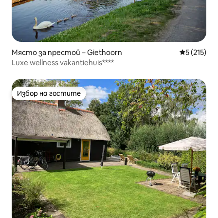
Място за престой – Giethoorn
Средна оце
5 (215)
Luxe wellness vakantiehuis****
Избор на гостите
Избор на гостите