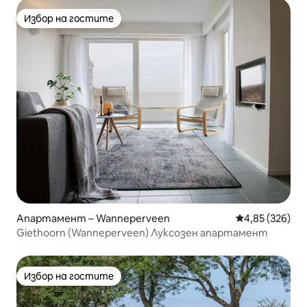
Избор на гостите
Избор на гостите
Апартамент – Wanneperveen
Средна оценка
4,85 (326)
Giethoorn (Wanneperveen) Луксозен апартамент
Избор на гостите
Избор на гостите