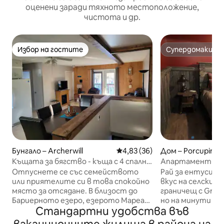
оценени заради тяхното местоположение,
чистота и др.
Избор на гостите
Супердомакин
Избор на гостите
Супердомакин
Бунгало – Archerwill
Средна оценка: 4,83 от 5, 36
4,83 (36)
Дом – Porcupine P
Къщата за бягство - къща с 4 спални
Апартаменти и 
и просторен двор
апартаменти Wap
Отпуснете се със семейството
Рай за ентусиас
или приятелите си в това спокойно
вкус на селския
място за отсядане. В близост до
граничещ с Green
Бариерното езеро, езерото Мареан
но на минути от 
Стандартни удобства във
и езерото Грийнуотър. Идеално
достъп до пъте
място за престой за сноумобили.
често привлича 