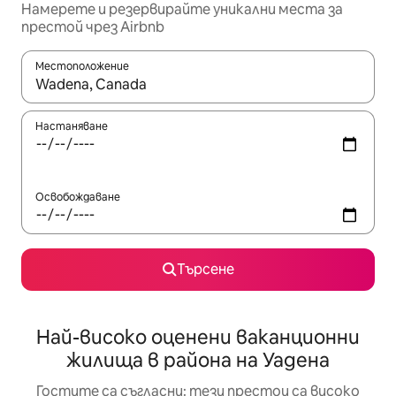
Намерете и резервирайте уникални места за
престой чрез Airbnb
Местоположение
Когато резултатите се покажат, използвайте клавишите 
Настаняване
Освобождаване
Търсене
Най-високо оценени ваканционни
жилища в района на Уадена
Гостите са съгласни: тези престои са високо