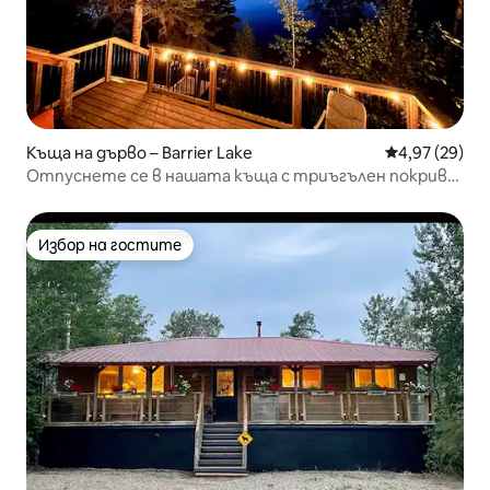
Къща на дърво – Barrier Lake
Средна оценк
4,97 (29)
Отпуснете се в нашата къща с триъгълен покрив
от средата на века край езеро.
Избор на гостите
Избор на гостите