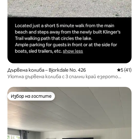
Дървена колиба – Bjorkdale No. 426
Средна оц
5 (41)
Уютна дървена колиба с 3 спални край езерото
Мареан.
Избор на гостите
Избор на гостите