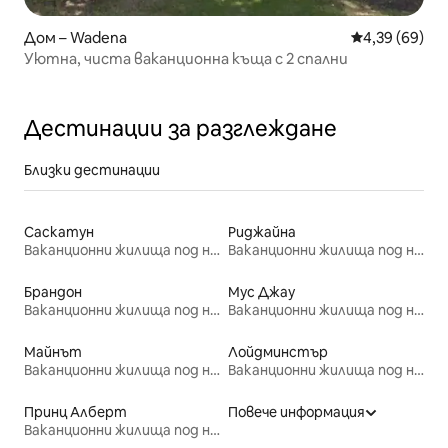
Дом – Wadena
Средна оценк
4,39 (69)
Уютна, чиста ваканционна къща с 2 спални
Дестинации за разглеждане
Близки дестинации
Саскатун
Риджайна
Ваканционни жилища под наем
Ваканционни жилища под наем
Брандон
Мус Джау
Ваканционни жилища под наем
Ваканционни жилища под наем
Майнът
Лойдминстър
Ваканционни жилища под наем
Ваканционни жилища под наем
Принц Алберт
Повече информация
Ваканционни жилища под наем