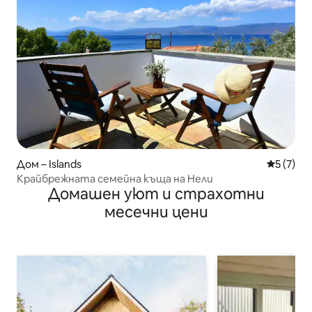
Дом – Islands
Средна о
5 (7)
Крайбрежната семейна къща на Нели
Домашен уют и страхотни
месечни цени