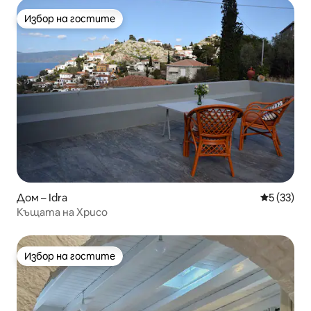
Избор на гостите
Избор на гостите
Дом – Idra
Средна оц
5 (33)
Къщата на Хрисо
Избор на гостите
Избор на гостите