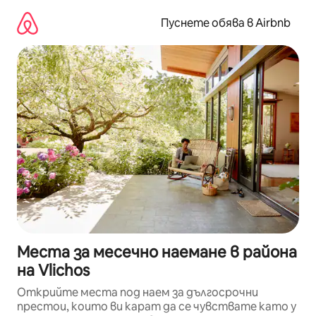
Пропускане
към
Пуснете обява в Airbnb
съдържанието
Места за месечно наемане в района
на Vlichos
Открийте места под наем за дългосрочни
престои, които ви карат да се чувствате като у