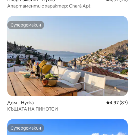
Апартаменти с характер: Charà Apt
Супердомакин
Супердомакин
Дом – Hydra
Средна оценк
4,97 (87)
КЪЩАТА НА ПИНОТСИ
Супердомакин
Супердомакин