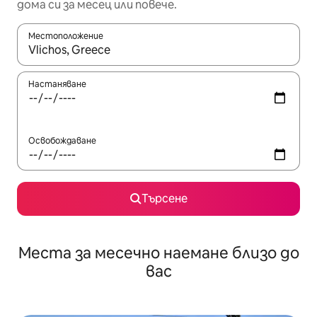
дома си за месец или повече.
Местоположение
Когато резултатите се покажат, използвайте клавишите 
Настаняване
Освобождаване
Търсене
Места за месечно наемане близо до
вас