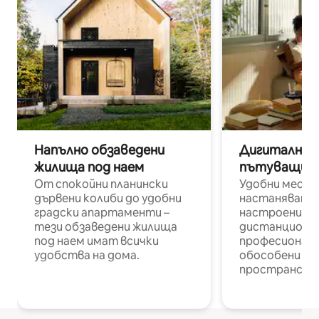
Напълно обзаведени
Дигитални н
жилища под наем
пътуващи п
От спокойни планински
Удобни места
дървени колиби до удобни
настаняване 
градски апартаменти –
настроени и
тези обзаведени жилища
дистанционн
под наем имат всички
професионалис
удобства на дома.
обособени р
пространств