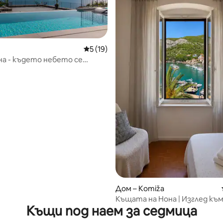
Средна оценка: 5 от 5, 19 отзива
5 (19)
от 5, 70 отзива
на - където небето се
морето...
Дом – Komiža
Къщата на Нона | Изглед къ
Къщи под наем за седмица
пристанище Комижа