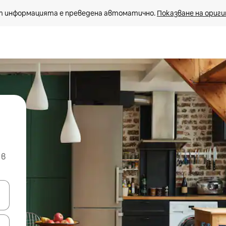
 информацията е преведена автоматично. 
Показване на ориги
 в
е клавишите със стрелки нагоре и надолу или навигирайте с д