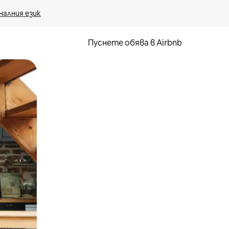
налния език
Пуснете обява в Airbnb
окосване или плъзгане.