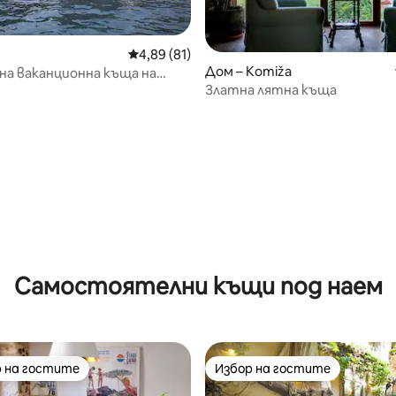
Средна оценка: 4,89 от 5, 81 отзива
4,89 (81)
Дом – Komiža
а ваканционна къща на
Златна лятна къща
от 5, 34 отзива
Самостоятелни къщи под наем
 на гостите
Избор на гостите
улярен избор на гостите
Избор на гостите