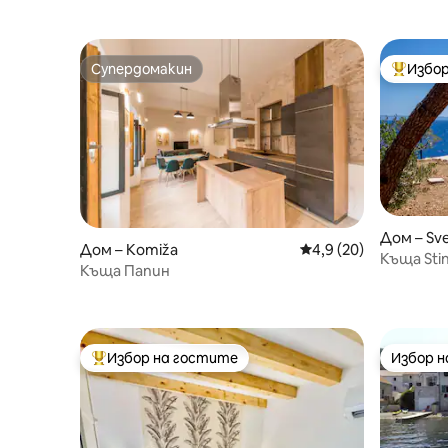
Супердомакин
Избор
Супердомакин
Най-поп
Дом – Sve
Дом – Komiža
Средна оценка: 4,9 
4,9 (20)
Къща Sti
Къща Папин
изглед 
Избор на гостите
Избор 
Най-популярен избор на гостите
Избор 