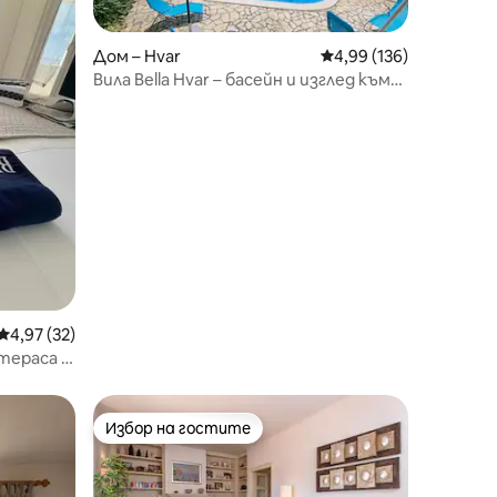
Дом – Hvar
Средна оценка: 4,99 
4,99 (136)
Вила Bella Hvar – басейн и изглед към
морето
Средна оценка: 4,97 от 5, 32 отзива
4,97 (32)
 тераса и
Избор на гостите
Избор на гостите