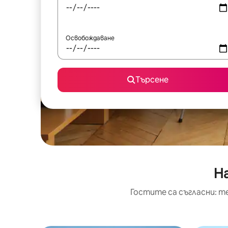
Освобождаване
Търсене
На
Гостите са съгласни: т