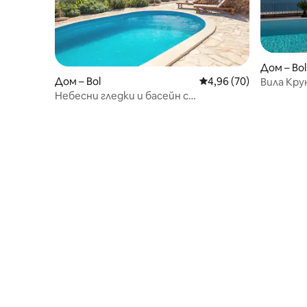
Дом – Bol
Дом – Bol
Средна оценка: 4,96 
4,96 (70)
Вила Кру
среща с 
Небесни гледки и басейн с
подгряване: Zlatni San Retreat