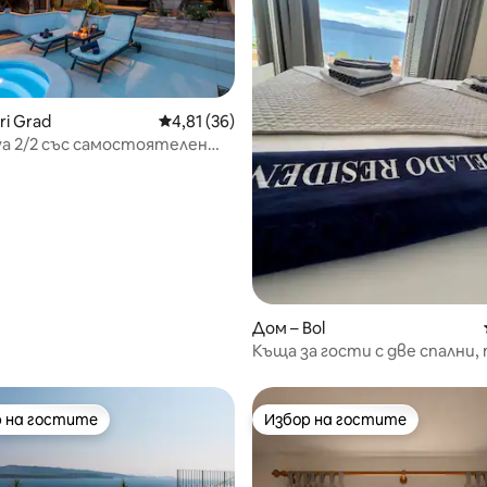
ri Grad
Средна оценка: 4,81 от 5, 36 отзива
4,81 (36)
va 2/2 със самостоятелен
т 5, 116 отзива
 голяма градина
Дом – Bol
Къща за гости с две спални,
изглед към морето
 на гостите
Избор на гостите
улярен избор на гостите
Избор на гостите