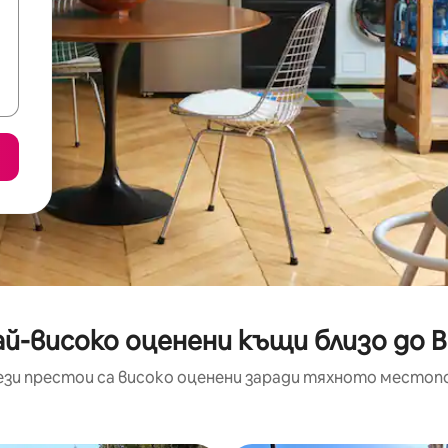
й-високо оценени къщи близо до В
ези престои са високо оценени заради тяхното местоп