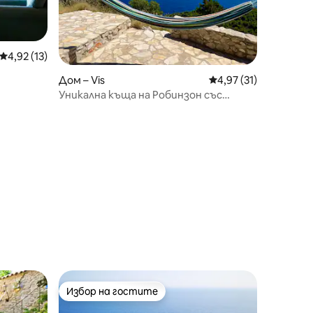
Средна оценка: 4,92 от 5, 13 отзива
4,92 (13)
Дом – Vis
Средна оценка: 4,97
4,97 (31)
Уникална къща на Робинзон със
спиращ дъха изглед към морето
Избор на гостите
Избор на гостите