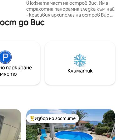
в южната част на остров Вис. Има
за
страхотна панорамна гледка към най
як по
- красивия архипелаг на остров Вис и
зост до Вис
голяма тераса, която е оборудвана с
плувен басейн, салон, тераса и маса
за хранене на открито с грил.
Къщата е новопостроена на
каскаден терен и в комбинация с
градина ви позволява интимност,
уединение и комфорт по време на
почивката ви. Къщата се състои от
но паркиране
3 стаи, 2 бани и 1 тоалетна и
Климатик
 място
отворено пространство с
всекидневна, трапезария и кухня.
Избор на гостите
тите
Най-популярен избор на гостите