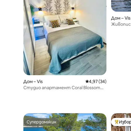
Дом – Vis
Живописн
брега
Дом – Vis
Средна оценка: 4,97 
4,97 (34)
Студио апартамент Coral Blossom
(център на града)
Супердомакин
Избор
Супердомакин
Най-поп