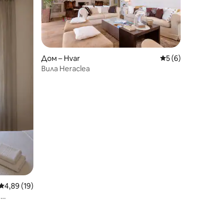
Дом – Hvar
Средна оценка: 
5 (6)
Вила Heraclea
Средна оценка: 4,89 от 5, 19 отзива
4,89 (19)
м