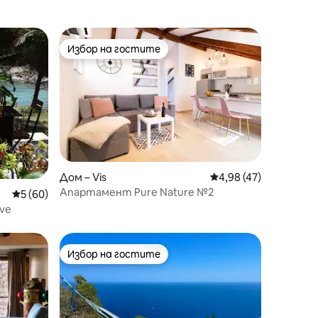
Избор на гостите
Избор на гостите
Дом – Vis
Средна оценка: 4,98
4,98 (47)
Апартамент Pure Nature №2
Средна оценка: 5 от 5, 60 отзива
5 (60)
ve
Избор на гостите
Избор на гостите