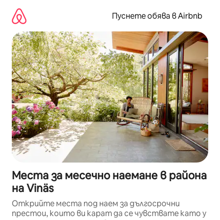
Пропускане
към
Пуснете обява в Airbnb
съдържанието
Места за месечно наемане в района
на Vinäs
Открийте места под наем за дългосрочни
престои, които ви карат да се чувствате като у