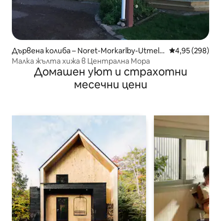
Дървена колиба – Noret-Morkarlby-Utmela
Средна оценка
4,95 (298)
nd
Малка жълта хижа в Централна Мора
Домашен уют и страхотни
месечни цени