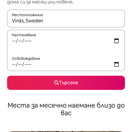
дома си за месец или повече.
Местоположение
Когато резултатите се покажат, използвайте клавишите 
Настаняване
Освобождаване
Търсене
Места за месечно наемане близо до
вас