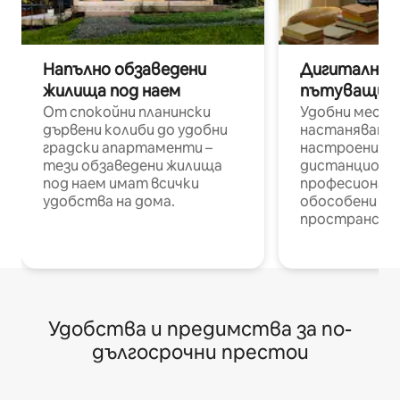
Напълно обзаведени
Дигитални н
жилища под наем
пътуващи п
От спокойни планински
Удобни места
дървени колиби до удобни
настаняване 
градски апартаменти –
настроени и
тези обзаведени жилища
дистанционн
под наем имат всички
професионалис
удобства на дома.
обособени р
пространств
Удобства и предимства за по-
дългосрочни престои