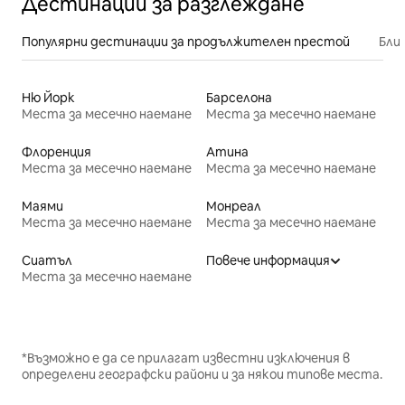
Дестинации за разглеждане
Популярни дестинации за продължителен престой
Бли
Ню Йорк
Барселона
Места за месечно наемане
Места за месечно наемане
Флоренция
Атина
Места за месечно наемане
Места за месечно наемане
Маями
Монреал
Места за месечно наемане
Места за месечно наемане
Сиатъл
Повече информация
Места за месечно наемане
*Възможно е да се прилагат известни изключения в
определени географски райони и за някои типове места.