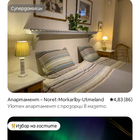
Супердомакин
Супердомакин
Апартамент – Noret-Morkarlby-Utmeland
Средна оценк
4,83 (86)
Уютен апартамент с прозорци в мазето.
Избор на гостите
Най-популярен избор на гостите