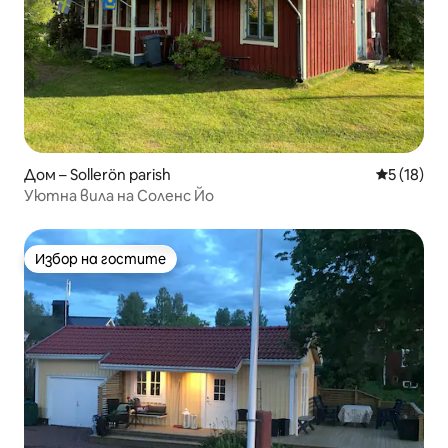
Дом – Sollerön parish
Средна оц
5 (18)
Уютна вила на Соленс Йо
Избор на гостите
Избор на гостите