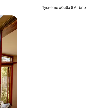
Пуснете обява в Airbnb
окосване или плъзгане.