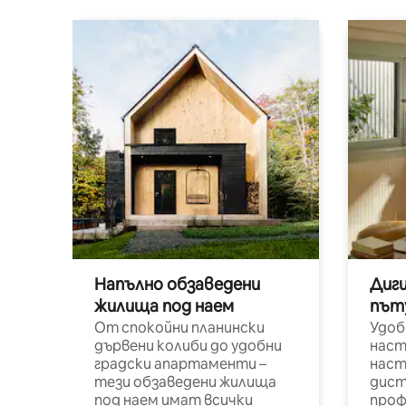
Напълно обзаведени
Диг
жилища под наем
път
От спокойни планински
Удоб
дървени колиби до удобни
наст
градски апартаменти –
наст
тези обзаведени жилища
дист
под наем имат всички
проф