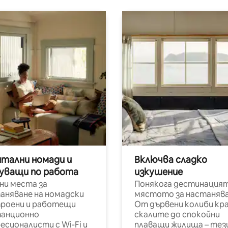
итални номади и
Включва сладко
уващи по работа
изкушение
ни места за
Понякога дестинацият
аняване на номадски
мястото за настанява
роени и работещи
От дървени колиби кр
анционно
скалите до спокойни
есионалисти с Wi-Fi и
плаващи жилища – тез