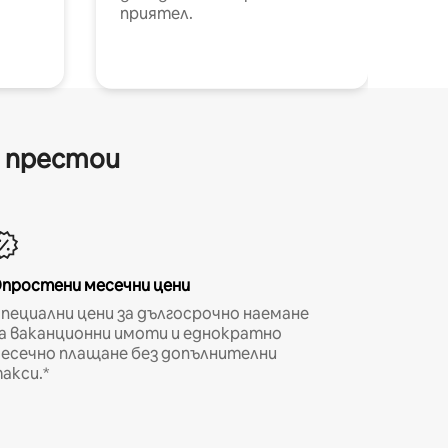
приятел.
и престои
простени месечни цени
пециални цени за дългосрочно наемане
а ваканционни имоти и еднократно
есечно плащане без допълнителни
акси.*