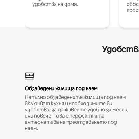
удобства на дома.
обос
прос
Удобства
Обзаведени жилища под наем
Напълно обзаведените жилища под наем
включват кухня и необходимите ви
удобства, за да живеете удобно за месец
или повече. Това е перфектната
алтернатива на преотдаването под
наем.