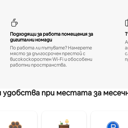
Подходящи за работа помещения за
Т
дигитални номади
A
По работа ли пътувате? Намерете
а
място за дългосрочен престой с
с
високоскоростен Wi-Fi и обособени
п
работни пространства.
 удобства при местата за месеч