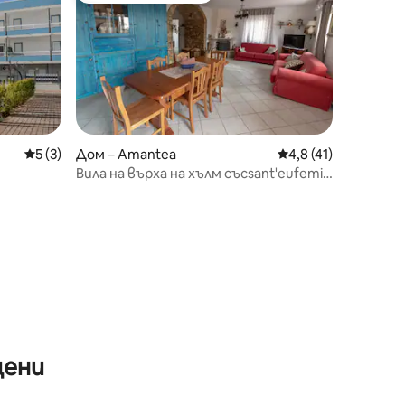
Средна оценка: 5 от 5, 3 отзива
5 (3)
Дом – Amantea
Средна оценка: 4,8
4,8 (41)
Вила на върха на хълм съсsant'eufemia
изглед към залива
цени