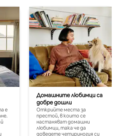
Домашните любимци са
добре дошли
а е
Открийте места за
не.
престой, в които се
ай
настаняват домашни
любимци, така че да
и
доведете четириногия си