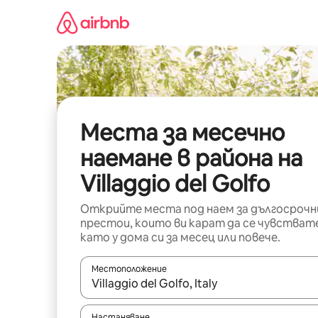
Пропускане
към
съдържанието
Места за месечно
наемане в района на
Villaggio del Golfo
Открийте места под наем за дългосрочн
престои, които ви карат да се чувстват
като у дома си за месец или повече.
Местоположение
Когато резултатите се покажат, използвайт
Настаняване