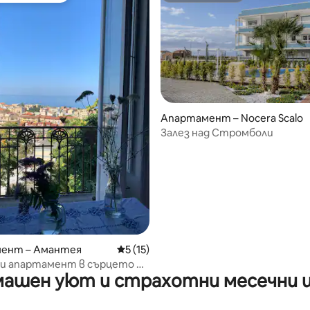
Апартамент – Nocera Scalo
Залез над Стромболи
от 5, 32 отзива
ент – Амантея
Средна оценка: 5 от 5, 15 отзива
5 (15)
и апартамент в сърцето на
ашен уют и страхотни месечни 
– с изглед към морето