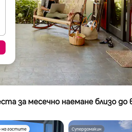
ста за месечно наемане близо до 
 на гостите
Супердомакин
улярен избор на гостите
Супердомакин