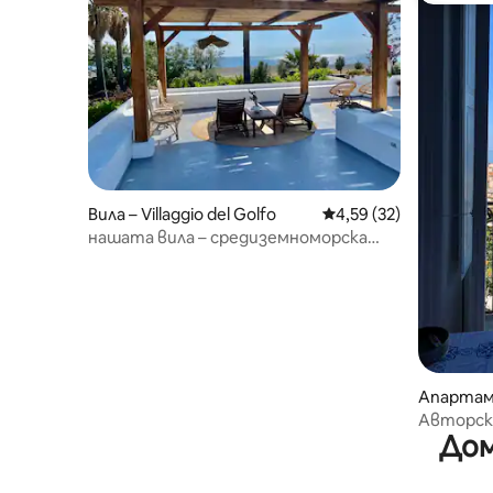
Вила – Villaggio del Golfo
Средна оценка: 4,59 
4,59 (32)
нашата вила – средиземноморска
вила на плажа
Апартам
Авторск
Дом
Амантеа 