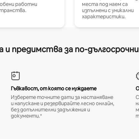
обени работни
места под наем са
транства.
изпълнени с уникални
характеристики.
 и предимства за по-дългосрочн
Гъвкавост, от която се нуждаете
О
Изберете точните дати за настаняване
С
и напускане и резервирайте лесно онлайн,
н
без допълнителни задължения и
м
документи.*
т