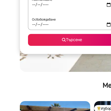
Освобождаване
Търсене
Ме
Избор
Най-поп