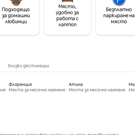
Място,
Подходящо
Безплатно
удобно за
за домашни
паркиране на
работа с
любимци
място
лаптоп
Близки дестинации
Флоренция
Атина
Ма
ане
Места за месечно наемане
Места за месечно наемане
Ме
определени географски райони и за някои типове места.