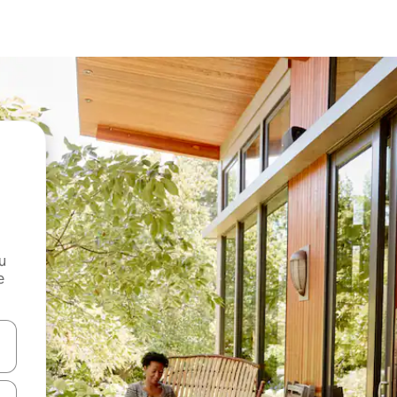
и
е
е клавишите със стрелки нагоре и надолу или навигирайте с д