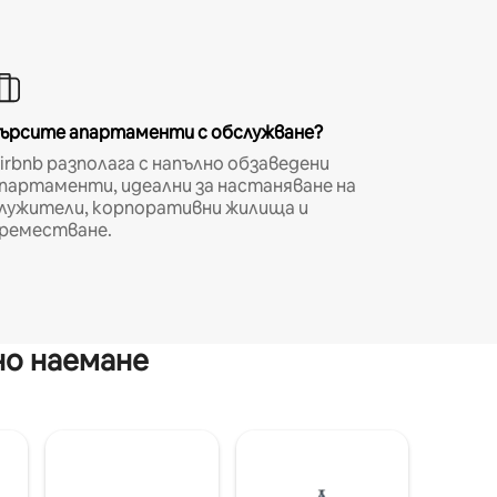
ърсите апартаменти с обслужване?
irbnb разполага с напълно обзаведени
партаменти, идеални за настаняване на
лужители, корпоративни жилища и
реместване.
но наемане