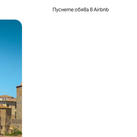
Пуснете обява в Airbnb
окосване или плъзгане.