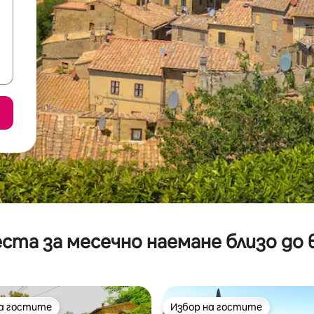
ста за месечно наемане близо до 
на гостите
Избор на гостите
на гостите
Избор на гостите