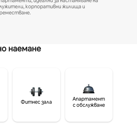
партаменти, идеални за настаняване на
лужители, корпоративни жилища и
реместване.
но наемане
Апартамент
Фитнес зала
с обслужване