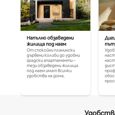
Напълно обзаведени
Диг
жилища под наем
път
От спокойни планински
Удоб
дървени колиби до удобни
наст
градски апартаменти –
наст
тези обзаведени жилища
дист
под наем имат всички
проф
удобства на дома.
обос
прос
Удобства