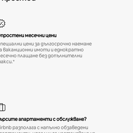
простени месечни цени
пециални цени за дългосрочно наемане
а ваканционни имоти и еднократно
есечно плащане без допълнителни
акси.*
ърсите апартаменти с обслужване?
irbnb разполага с напълно обзаведени