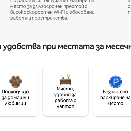
По работа ли пътувате? Намерете
а
място за дългосрочен престой с
с
високоскоростен Wi-Fi и обособени
п
работни пространства.
 удобства при местата за месеч
Място,
Подходящо
Безплатно
удобно за
за домашни
паркиране на
работа с
любимци
място
лаптоп