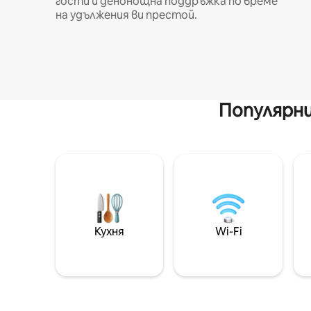
гости и денонощна поддръжка по време
на удължения ви престой.
Популярни
Кухня
Wi-Fi