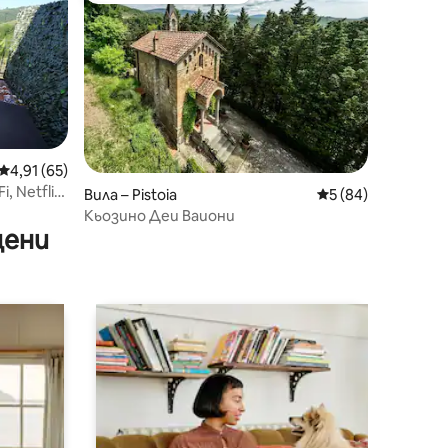
Средна оценка: 4,91 от 5, 65 отзива
4,91 (65)
, Netflix
Вила – Pistoia
Средна оценка: 5
5 (84)
Кьозино Деи Ваиони
цени