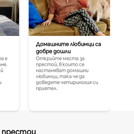
Домашните любимци са
добре дошли
а е
Открийте места за
не.
престой, в които се
ай
настаняват домашни
любимци, така че да
и
доведете четириногия си
приятел.
и престои