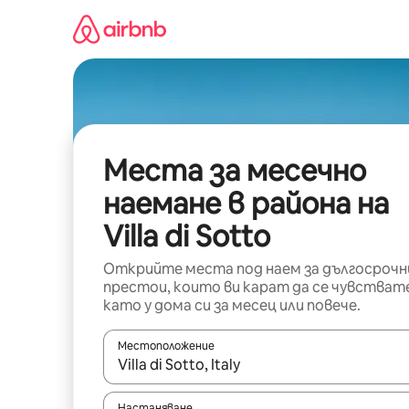
Пропускане
към
съдържанието
Места за месечно
наемане в района на
Villa di Sotto
Открийте места под наем за дългосрочн
престои, които ви карат да се чувстват
като у дома си за месец или повече.
Местоположение
Когато резултатите се покажат, използвайт
Настаняване