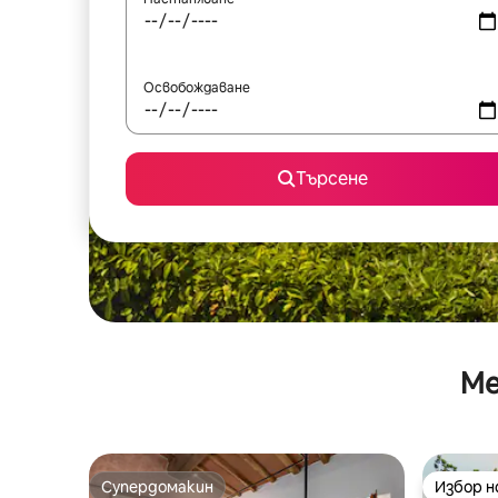
Освобождаване
Търсене
Ме
Супердомакин
Избор 
Супердомакин
Избор 