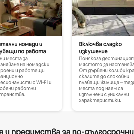
итални номади и
Включва сладко
уващи по работа
изкушение
ни места за
Понякога дестинацият
аняване на номадски
мястото за настанява
роени и работещи
От дървени колиби кр
анционно
скалите до спокойни
есионалисти с Wi-Fi и
плаващи жилища – тез
обени работни
места под наем са
транства.
изпълнени с уникални
характеристики.
 и предимства за по-дългосрочн