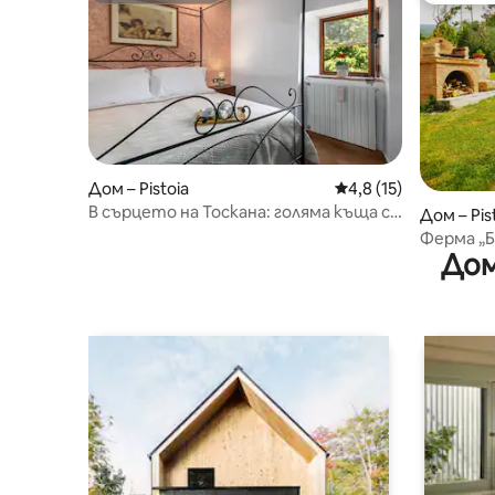
Дом – Pistoia
Средна оценка: 4,8 
4,8 (15)
В сърцето на Тоскана: голяма къща с
Дом – Pis
изглед, на 1 час от всичко
Ферма „
Дом