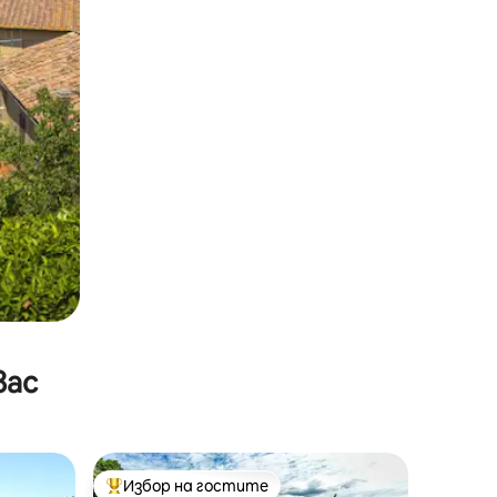
вас
Избор на гостите
Най-популярен избор на гостите