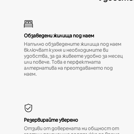
Обзаведени жилища под наем
Напълно обзаведените жилища под наем
включват кухня и необходимите ви
удобства, за да живеете удобно за месец
или повече. Това е перфектната
алтернатива на преотдаването под
наем.
Резервирайте уверено
Отзиви от доверената ни общност от