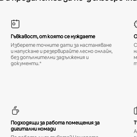
Гъвкавост, от която се нуждаете
О
Изберете точните дати за настаняване
С
и напускане и резервирайте лесно онлайн,
н
без допълнителни задължения и
м
документи.*
т
Подходящи за работа помещения за
Т
дигитални номади
A