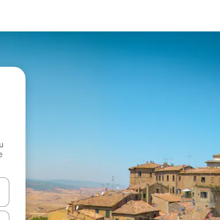
и
е
е клавишите със стрелки нагоре и надолу или навигирайте с д