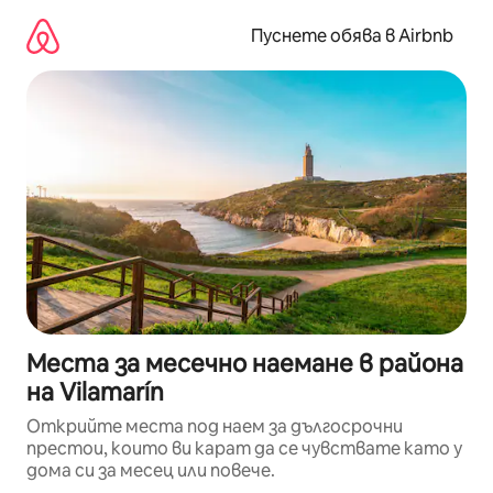
Пропускане
към
Пуснете обява в Airbnb
съдържанието
Места за месечно наемане в района
на Vilamarín
Открийте места под наем за дългосрочни
престои, които ви карат да се чувствате като у
дома си за месец или повече.