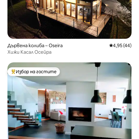
Дървена колиба – Oseira
Средна оценк
4,95 (44)
Хижи Касал Осейра
Избор на гостите
Най-популярен избор на гостите