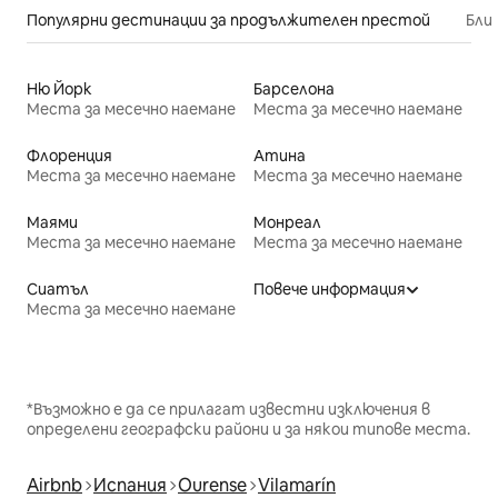
Популярни дестинации за продължителен престой
Бли
Ню Йорк
Барселона
Места за месечно наемане
Места за месечно наемане
Флоренция
Атина
Места за месечно наемане
Места за месечно наемане
Маями
Монреал
Места за месечно наемане
Места за месечно наемане
Сиатъл
Повече информация
Места за месечно наемане
*Възможно е да се прилагат известни изключения в
определени географски райони и за някои типове места.
Airbnb
Испания
Ourense
Vilamarín