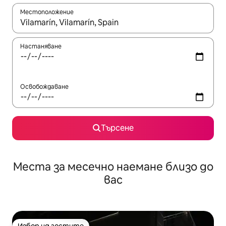
Местоположение
Когато резултатите се покажат, използвайте клавишите 
Настаняване
Освобождаване
Търсене
Места за месечно наемане близо до
вас