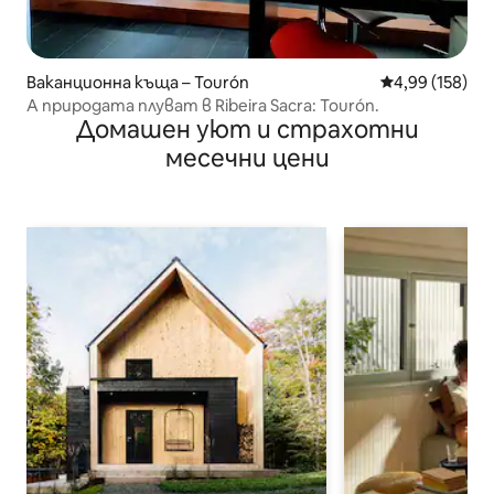
Ваканционна къща – Tourón
Средна оценка
4,99 (158)
А природата плуват в Ribeira Sacra: Tourón.
Домашен уют и страхотни
месечни цени