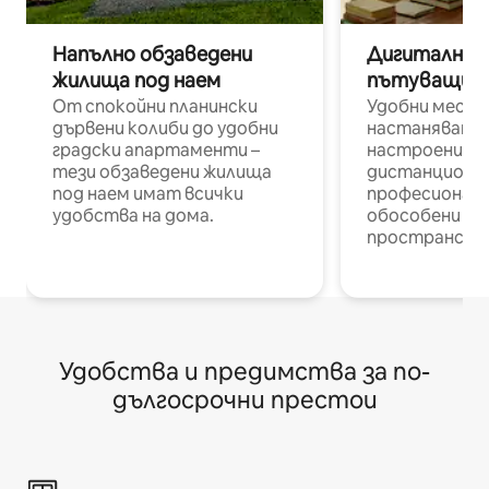
Напълно обзаведени
Дигитални н
жилища под наем
пътуващи п
От спокойни планински
Удобни места
дървени колиби до удобни
настаняване 
градски апартаменти –
настроени и
тези обзаведени жилища
дистанционн
под наем имат всички
професионалис
удобства на дома.
обособени р
пространств
Удобства и предимства за по-
дългосрочни престои