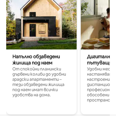
Напълно обзаведени
Дигитални н
жилища под наем
пътуващи п
От спокойни планински
Удобни места
дървени колиби до удобни
настаняване 
градски апартаменти –
настроени и
тези обзаведени жилища
дистанционн
под наем имат всички
професионалис
удобства на дома.
обособени р
пространств