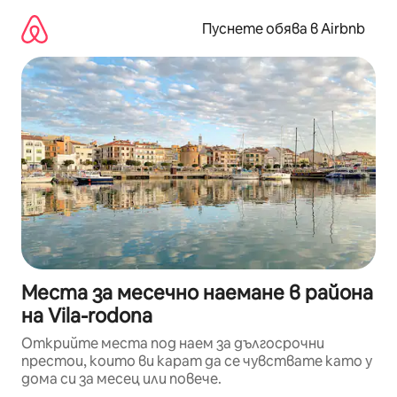
Пропускане
към
Пуснете обява в Airbnb
съдържанието
Места за месечно наемане в района
на Vila-rodona
Открийте места под наем за дългосрочни
престои, които ви карат да се чувствате като у
дома си за месец или повече.