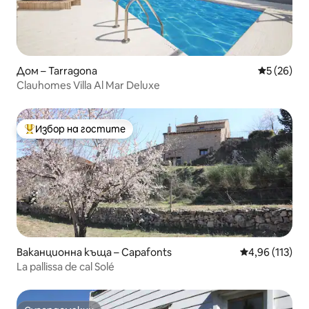
Дом – Tarragona
Средна оц
5 (26)
Clauhomes Villa Al Mar Deluxe
Избор на гостите
Най-популярен избор на гостите
Ваканционна къща – Capafonts
Средна оценка
4,96 (113)
La pallissa de cal Solé