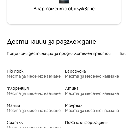
Апартамент с обслужване
Дестинации за разглеждане
Популярни дестинации за продължителен престой
Бли
Ню Йорк
Барселона
Места за месечно наемане
Места за месечно наемане
Флоренция
Атина
Места за месечно наемане
Места за месечно наемане
Маями
Монреал
Места за месечно наемане
Места за месечно наемане
Сиатъл
Повече информация
Места за месечно наемане