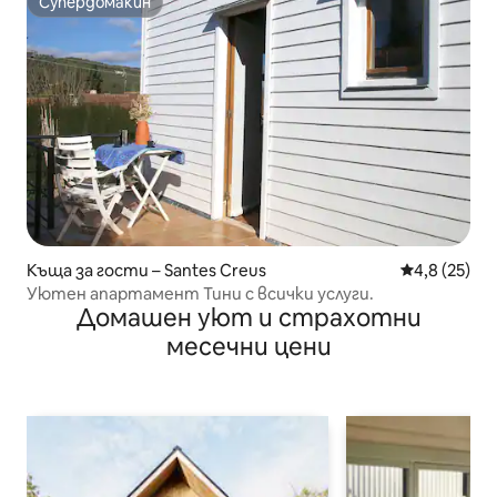
Супердомакин
Супердомакин
Къща за гости – Santes Creus
Средна оцен
4,8 (25)
Уютен апартамент Тини с всички услуги.
Домашен уют и страхотни
месечни цени