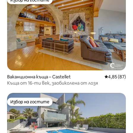
Избор на гостите
Избор на гостите
Ваканционна къща – Castellet
Средна оценк
4,85 (87)
Къща от 16-ти век, заобиколена от лозя
Избор на гостите
Избор на гостите