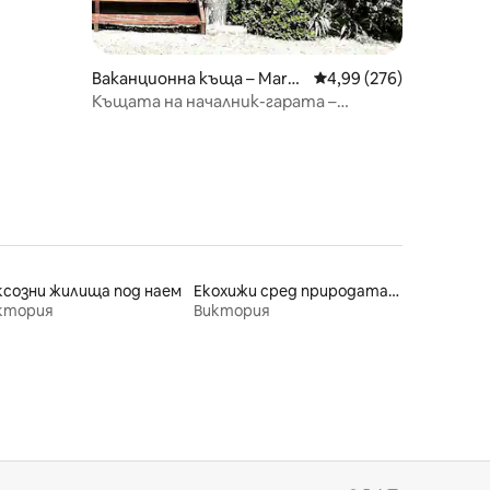
Ваканционна къща – Marc
Средна оценка: 4,99 
4,99 (276)
us Hill
Къщата на началник-гарата –
фермерски престой в Беларин
ксозни жилища под наем
Екохижи сред природата под наем
ктория
Виктория