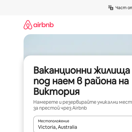
Пропускане
Част от
към
съдържанието
Ваканционни жилища
под наем в района на
Виктория
Намерете и резервирайте уникални мест
за престой чрез Airbnb
Местоположение
Когато резултатите се покажат, използвайт