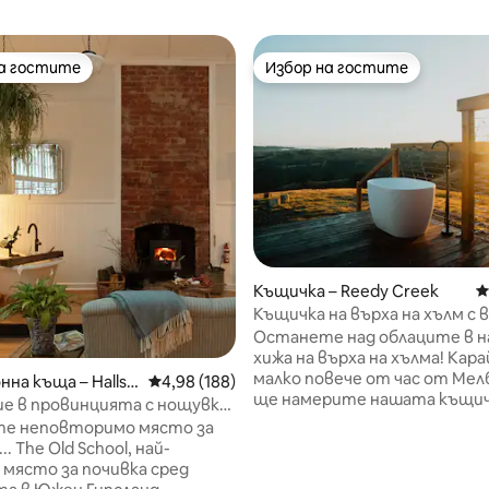
на гостите
Избор на гостите
на гостите
Избор на гостите
т 5, 318 отзива
Къщичка – Reedy Creek
С
Къщичка на върха на хълм с
баня
Останете над облаците в 
хижа на върха на хълма! Карайте
малко повече от час от Мел
нна къща – Hallst
Средна оценка: 4,98 от 5, 188 отзива
4,98 (188)
ще намерите нашата къщич
е в провинцията с нощувка
сгушена в нашия имот от 100
а край камината
е неповторимо място за
изглед към планината. От 
. The Old School, най-
място, разположено на върх
място за почивка сред
стръмен хълм, ще можете 