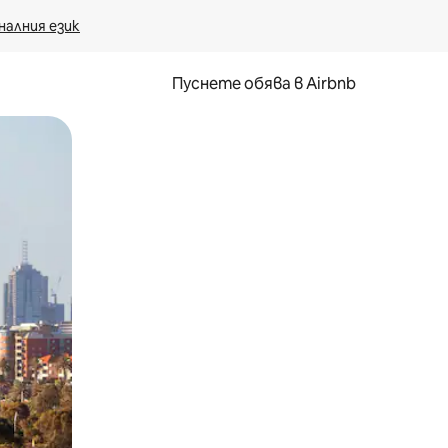
налния език
Пуснете обява в Airbnb
окосване или плъзгане.