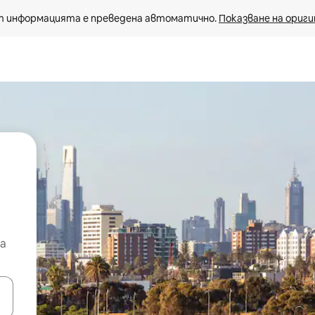
 информацията е преведена автоматично. 
Показване на ориги
а
е клавишите със стрелки нагоре и надолу или навигирайте с д