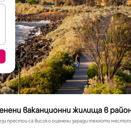
енени ваканционни жилища в райо
ези престои са високо оценени заради тяхното местоп