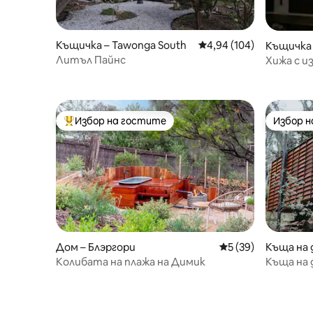
Къщичка – Tawonga South
Средна оценка: 4,94 о
4,94 (104)
Къщичка 
Литъл Пайнс
Хижа с и
Избор на гостите
Избор 
Най-популярен избор на гостите
Избор 
Дом – Блэргори
Средна оценка: 5 
5 (39)
Къща на д
tlement
Колибата на плажа на Димик
Къща на 