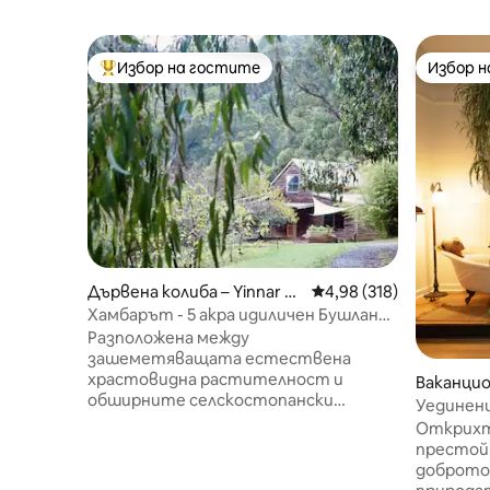
Избор на гостите
Избор 
Най-популярен избор на гостите
Избор 
Дървена колиба – Yinnar So
Средна оценка: 4,98 о
4,98 (318)
uth
Хамбарът - 5 акра идиличен Бушланд
с изглед
Разположена между
зашеметяващата естествена
храстовидна растителност и
Ваканцио
обширните селскостопански
on
Уединени
хълмове на Гипсланд, „Хамбарът“
и закуск
Открихт
предлага уникално бягство обратно
престой..
към нежния ритъм на природата.
доброто 
Отпуснете се в 20 000 кв. м частна