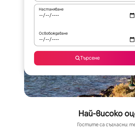
Настаняване
Освобождаване
Търсене
Най-високо оц
Гостите са съгласни: т