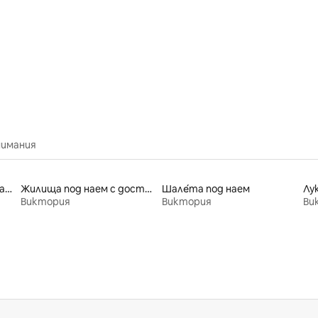
нимания
Ваканционни къщи под наем
Жилища под наем с достъп до езеро
Шале́та под наем
Лу
Виктория
Виктория
Ви