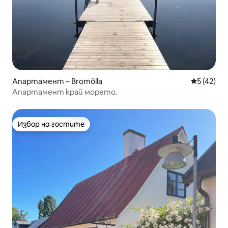
Апартамент – Bromölla
Средна оц
5 (42)
Апартамент край морето.
Избор на гостите
Избор на гостите