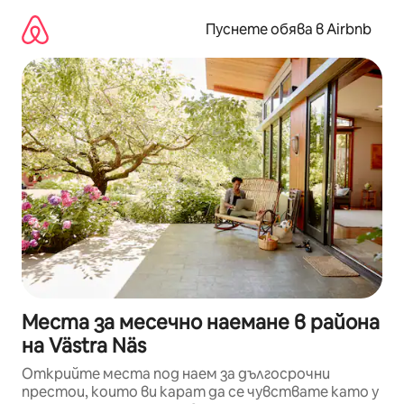
Пропускане
към
Пуснете обява в Airbnb
съдържанието
Места за месечно наемане в района
на Västra Näs
Открийте места под наем за дългосрочни
престои, които ви карат да се чувствате като у