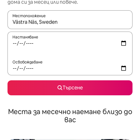
дома си за месец или повече.
Местоположение
Когато резултатите се покажат, използвайте клавишите 
Настаняване
Освобождаване
Търсене
Места за месечно наемане близо до
вас