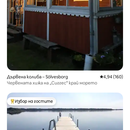
Дървена колиба – Sölvesborg
Средна оценка
4,94 (160)
Червената хижа на „Сиггес“ край морето
Избор на гостите
Най-популярен избор на гостите