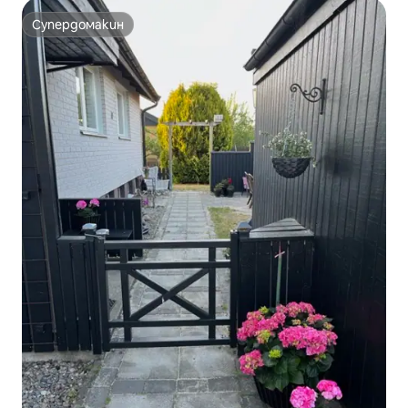
Супердомакин
Супердомакин