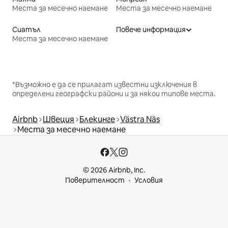
Места за месечно наемане
Места за месечно наемане
Сиатъл
Повече информация
Места за месечно наемане
*Възможно е да се прилагат известни изключения в
определени географски райони и за някои типове места.
Airbnb
Швеция
Блекинге
Västra Näs
Места за месечно наемане
© 2026 Airbnb, Inc.
Поверителност
Условия