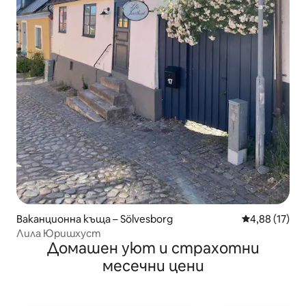
Ваканционна къща – Sölvesborg
Средна оценк
4,88 (17)
Лила Юришхуст
Домашен уют и страхотни
месечни цени