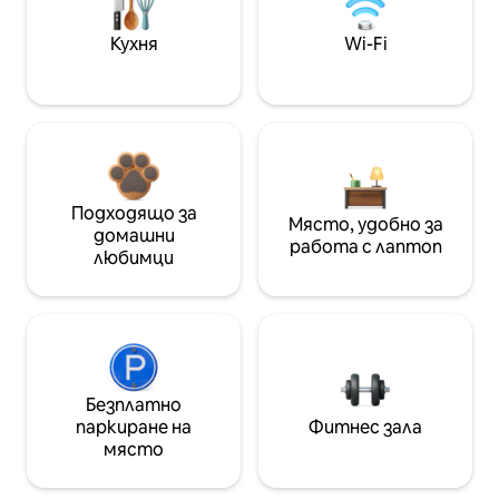
Кухня
Wi-Fi
Подходящо за
Място, удобно за
домашни
работа с лаптоп
любимци
Безплатно
паркиране на
Фитнес зала
място