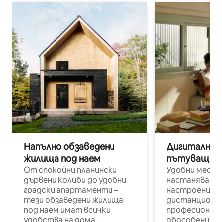
Напълно обзаведени
Дигитални н
жилища под наем
пътуващи п
От спокойни планински
Удобни места
дървени колиби до удобни
настаняване 
градски апартаменти –
настроени и
тези обзаведени жилища
дистанционн
под наем имат всички
професионалис
удобства на дома.
обособени р