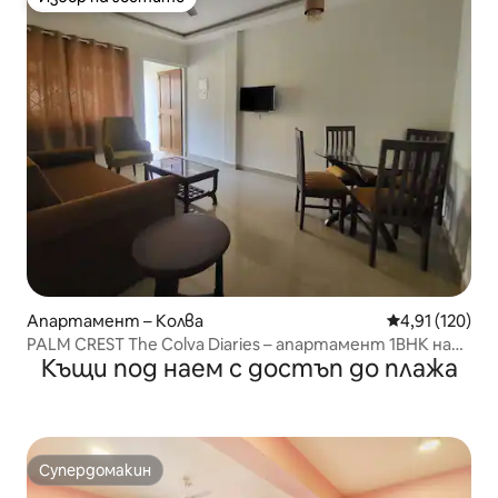
Избор на гостите
Апартамент – Колва
Средна оценка
4,91 (120)
PALM CREST The Colva Diaries – апартамент 1BHK на
Къщи под наем с достъп до плажа
приземен етаж
Супердомакин
Супердомакин