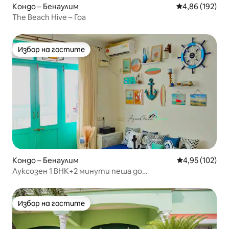
Кондо – Бенаулим
Средна оценка
4,86 (192)
The Beach Hive – Гоа
Избор на гостите
Избор на гостите
Кондо – Бенаулим
Средна оценка
4,95 (102)
Луксозен 1 BHK+2 минути пеша до
плажа+Басейн+Високоскоростен Wi-Fi
Избор на гостите
Избор на гостите