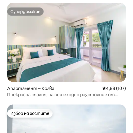
Супердомакин
Супердомакин
Апартамент – Колва
Средна оценка
4,88 (107)
Прекрасна спалня, на пешеходно разстояние от
известния плаж Колва
Избор на гостите
Избор на гостите