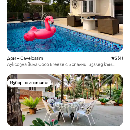
Дом – Cavelossim
Средна о
5 (4)
Луксозна вила Coco Breeze с 5 спални, изглед към
плажа и самостоятелен басейн
Избор на гостите
Избор на гостите