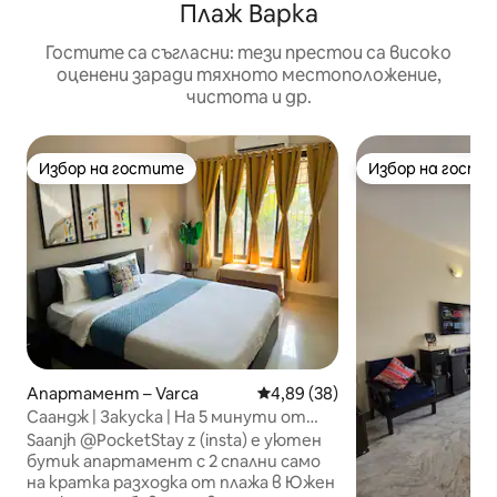
Плаж Варка
Гостите са съгласни: тези престои са високо
оценени заради тяхното местоположение,
чистота и др.
Избор на гостите
Избор на гости
Избор на гостите
Избор на гости
Апартамент – Varca
Средна оценка: 4,89 от 5, 38
4,89 (38)
Саандж | Закуска | На 5 минути от
плажа
Saanjh @PocketStay z (insta) е уютен
бутик апартамент с 2 спални само
на кратка разходка от плажа в Южен