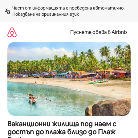
Пропускане
Част от информацията е преведена автоматично. 
към
Показване на оригиналния език
съдържанието
Пуснете обява в Airbnb
Ваканционни жилища под наем с
достъп до плажа близо до Плаж