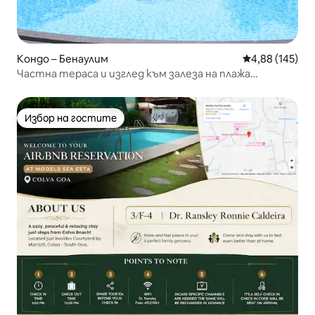
Кондо – Бенаулим
Средна оценка
4,88 (145)
Частна тераса и изглед към залеза на плажа
Бенаулим
Избор на гостите
Избор на гостите