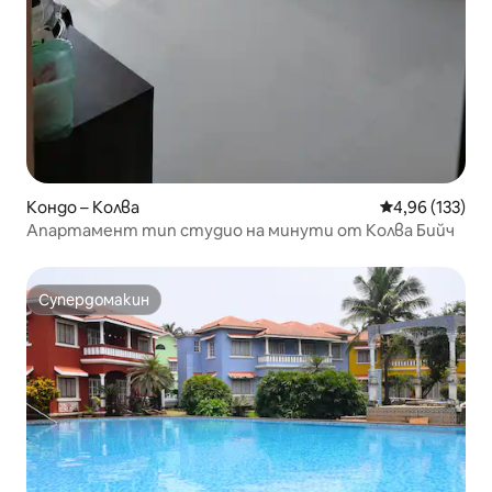
Кондо – Колва
Средна оценка
4,96 (133)
Апартамент тип студио на минути от Колва Бийч
Супердомакин
Супердомакин