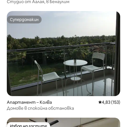
Студио от Аалая, в Бенаулим
Супердомакин
Супердомакин
Апартамент – Колва
Средна оценка
4,83 (153)
Домове в спокойна обстановка
Избор на гостите