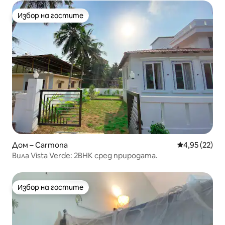
Избор на гостите
Избор на гостите
Дом – Carmona
Средна оценк
4,95 (22)
Вила Vista Verde: 2BHK сред природата.
Избор на гостите
Избор на гостите