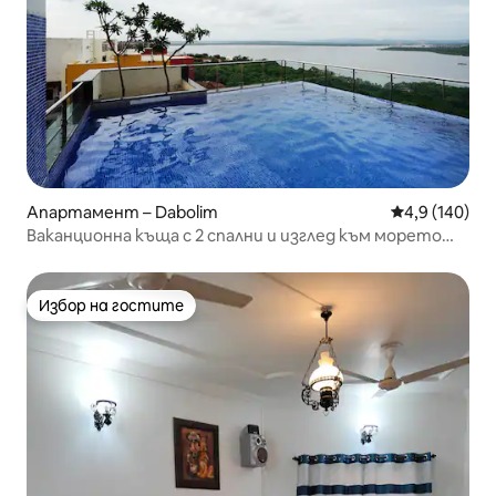
Апартамент – Dabolim
Средна оценк
4,9 (140)
Ваканционна къща с 2 спални и изглед към морето
близо до летище Даболим, Гоа
Избор на гостите
Избор на гостите