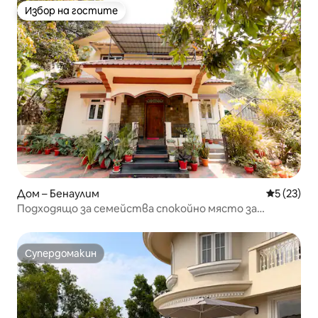
Избор на гостите
Избор на гостите
Дом – Бенаулим
Средна оц
5 (23)
Подходящо за семейства спокойно място за
почивка на плажа
Супердомакин
Супердомакин