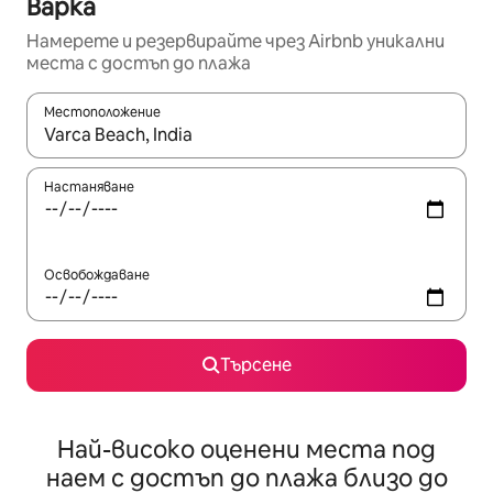
Варка
Намерете и резервирайте чрез Airbnb уникални
места с достъп до плажа
Местоположение
Когато резултатите се покажат, използвайте клавишите 
Настаняване
Освобождаване
Търсене
Най-високо оценени места под
наем с достъп до плажа близо до