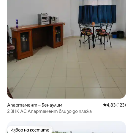
Апартамент – Бенаулим
Средна оценка
4,83 (123)
2 BHK AC Апартамент близо до плажа
Избор на гостите
Избор на гостите