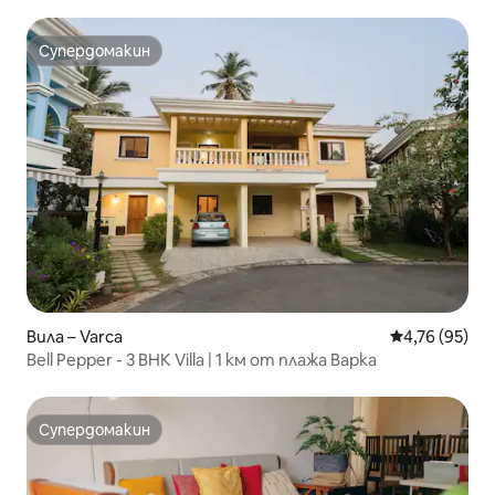
Супердомакин
Супердомакин
Вила – Varca
Средна оценк
4,76 (95)
Bell Pepper - 3 BHK Villa | 1 км от плажа Варка
Супердомакин
Супердомакин