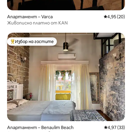
Апартамент – Varca
Средна оценк
4,95 (20)
Живописно платно от KAN
Избор на гостите
Най-популярен избор на гостите
Апартамент – Benaulim Beach
Средна оценк
4,97 (33)