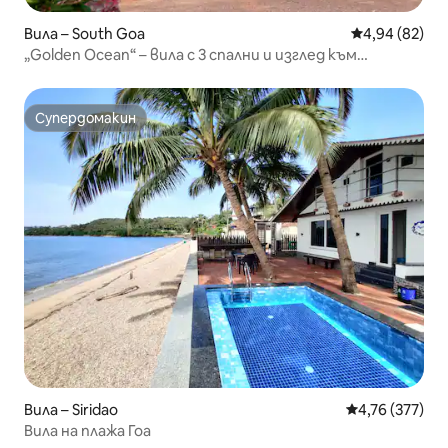
Вила – South Goa
Средна оценк
4,94 (82)
„Golden Ocean“ – вила с 3 спални и изглед към
морето.
Супердомакин
Супердомакин
Вила – Siridao
Средна оценка
4,76 (377)
Вила на плажа Гоа