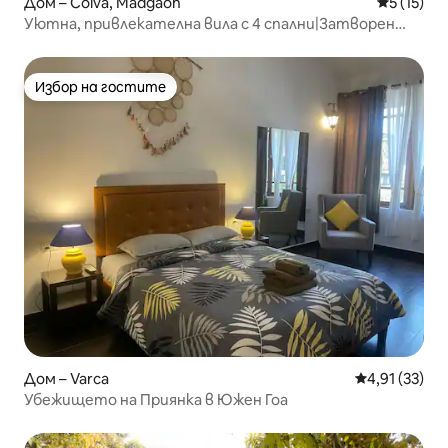
Дом – Colva, Madgaon
Средна оц
5 (15)
Уютна, привлекателна вила с 4 спални|Затворен
комплекс|Инвертор|Wi-Fi|Басейн
Избор на гостите
Избор на гостите
Дом – Varca
Средна оценк
4,91 (33)
Убежището на Приянка в Южен Гоа