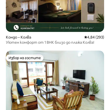
Кондо – Колва
Средна оценка
4,84 (293)
Уютен комфорт от 1 BHK близо до плажа Колва!
Избор на гостите
Избор на гостите