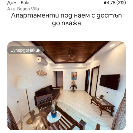
Дом – Pale
Средна оценка
4,78 (212)
Azul Beach Villa
Апартаменти под наем с достъп
до плажа
Супердомакин
Супердомакин