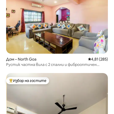
Дом – North Goa
Средна оценка
4,81 (285)
Рустик частна вила с 2 спални и фиброоптичен
интернет
Избор на гостите
Най-популярен избор на гостите