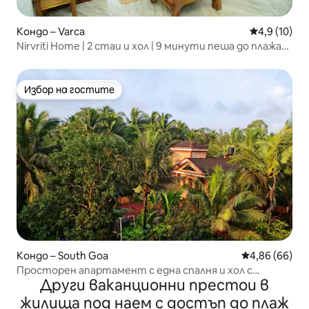
Кондо – Varca
Средна оцен
4,9 (10)
Nirvriti Home | 2 стаи и хол | 9 минути пеша до плажа
Zalor
Избор на гостите
Избор на гостите
Кондо – South Goa
Средна оценк
4,86 (66)
Просторен апартамент с една спалня и хол с
Други ваканционни престои в
тераса и безплатен паркинг в сградата На един
хвърлей от плажа Залор Панорамен изглед към
жилища под наем с достъп до плаж