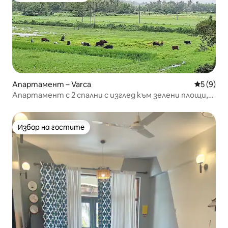
Апартамент – Varca
Средна о
5 (9)
Апартамент с 2 спални с изглед към зелени площи,
на 5 минути от плажа
Избор на гостите
Избор на гостите