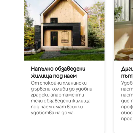
Напълно обзаведени
Диг
жилища под наем
път
От спокойни планински
Удоб
дървени колиби до удобни
наст
градски апартаменти –
наст
тези обзаведени жилища
дист
под наем имат всички
проф
удобства на дома.
обос
прос