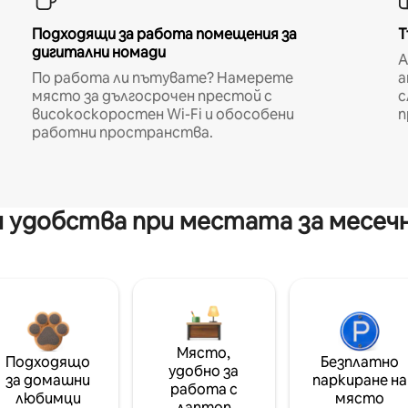
Подходящи за работа помещения за
Т
дигитални номади
A
По работа ли пътувате? Намерете
а
място за дългосрочен престой с
с
високоскоростен Wi-Fi и обособени
п
работни пространства.
 удобства при местата за месеч
Място,
Подходящо
Безплатно
удобно за
за домашни
паркиране на
работа с
любимци
място
лаптоп