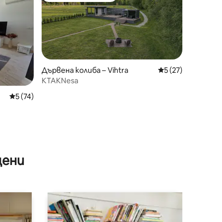
Дървена колиба – Vihtra
Средна оценка: 5
5 (27)
KTAKNesa
Средна оценка: 5 от 5, 74 отзива
5 (74)
цени