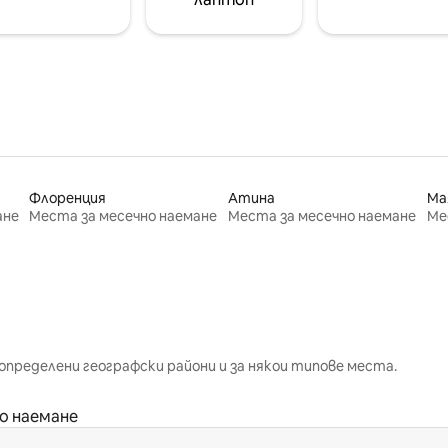
Флоренция
Атина
Ма
ане
Места за месечно наемане
Места за месечно наемане
Ме
определени географски райони и за някои типове места.
о наемане