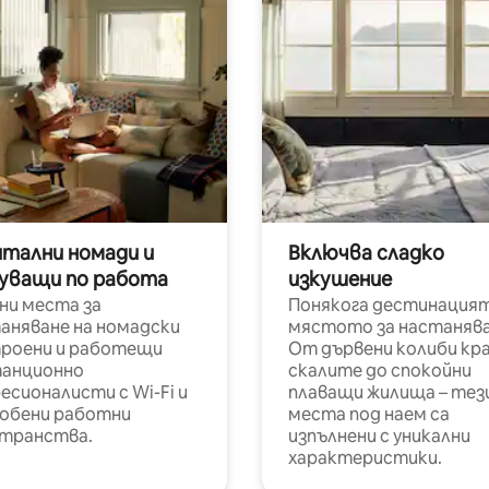
итални номади и
Включва сладко
уващи по работа
изкушение
ни места за
Понякога дестинацият
аняване на номадски
мястото за настанява
роени и работещи
От дървени колиби кр
анционно
скалите до спокойни
есионалисти с Wi-Fi и
плаващи жилища – тез
обени работни
места под наем са
транства.
изпълнени с уникални
характеристики.