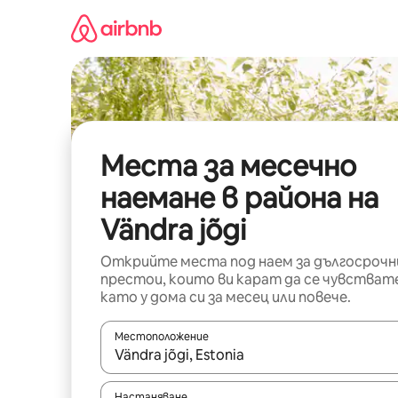
Пропускане
към
съдържанието
Места за месечно
наемане в района на
Vändra jõgi
Открийте места под наем за дългосрочн
престои, които ви карат да се чувстват
като у дома си за месец или повече.
Местоположение
Когато резултатите се покажат, използвайт
Настаняване