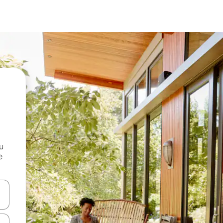
и
е
е клавишите със стрелки нагоре и надолу или навигирайте с д