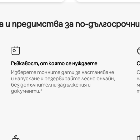
 и предимства за по-дългосрочн
Гъвкавост, от която се нуждаете
О
Изберете точните дати за настаняване
С
и напускане и резервирайте лесно онлайн,
н
без допълнителни задължения и
м
документи.*
т