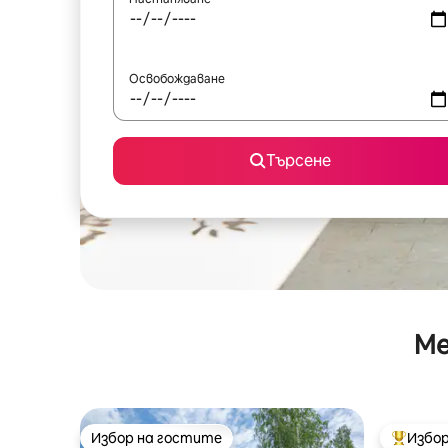
Освобождаване
Търсене
Ме
Избор на гостите
Избор
Избор на гостите
Най-поп