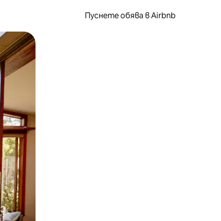
Пуснете обява в Airbnb
окосване или плъзгане.