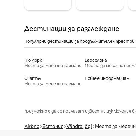
Дестинации за разглеждане
Популярни дестинации за продължителен престой
Ню Йорк
Барселона
Места за месечно наемане
Места за месечно наем
Сиатъл
Повече информация
Места за месечно наемане
*Възможно е да се прилагат известни изключения в 
Airbnb
Естония
Vändra jõgi
Места за месечн