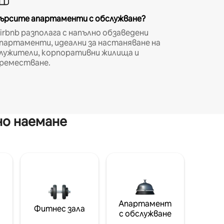
ърсите апартаменти с обслужване?
irbnb разполага с напълно обзаведени
партаменти, идеални за настаняване на
лужители, корпоративни жилища и
реместване.
но наемане
Апартамент
Фитнес зала
с обслужване