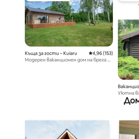
Къща за гости – Kuiaru
Средна оценка: 4,96 о
4,96 (153)
Модерен ваканционен дом на брега на
езерото с парна сауна
Ваканцион
Уютна в
Дом
хидромас
барбекю