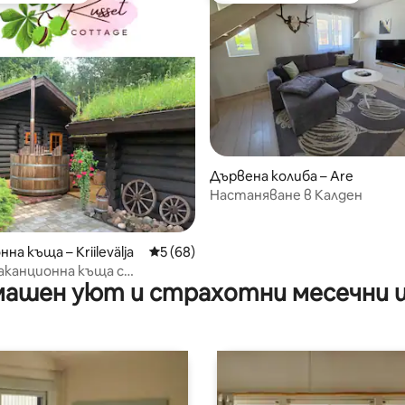
т 5, 153 отзива
Дървена колиба – Are
Настаняване в Калден
на къща – Kriilevälja
Средна оценка: 5 от 5, 68 отзива
5 (68)
аканционна къща с
ашен уют и страхотни месечни 
ажна вана, сауни и зона за