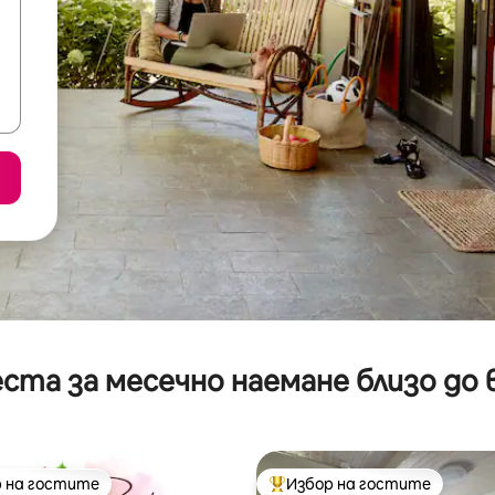
ста за месечно наемане близо до 
 на гостите
Избор на гостите
улярен избор на гостите
Най-популярен избор на гос