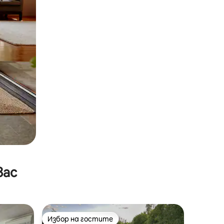
вас
Избор на гостите
тите
Избор на гостите