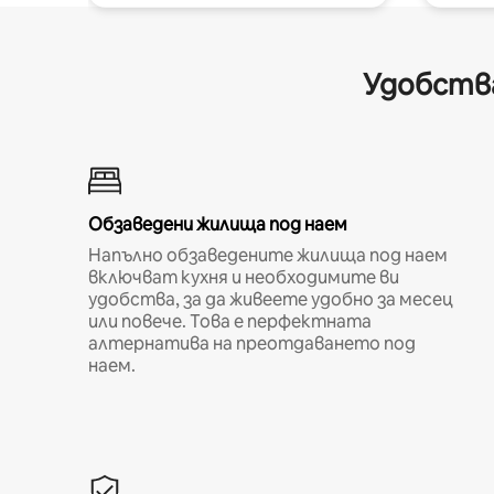
Удобства
Обзаведени жилища под наем
Напълно обзаведените жилища под наем
включват кухня и необходимите ви
удобства, за да живеете удобно за месец
или повече. Това е перфектната
алтернатива на преотдаването под
наем.