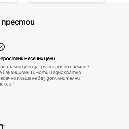
и престои
простени месечни цени
пециални цени за дългосрочно наемане
а ваканционни имоти и еднократно
есечно плащане без допълнителни
акси.*