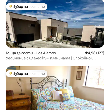
Избор на гостите
Най-популярен избор на гостите
Къща за гости – Los Alamos
Средна оценка
4,98 (127)
Уединение с изглед към планината | Спокойно и
уютно място за почивка
Избор на гостите
Най-популярен избор на гостите