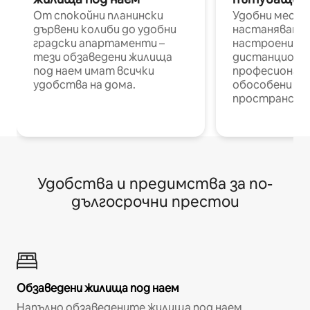
От спокойни планински
Удобни места
дървени колиби до удобни
настаняване 
градски апартаменти –
настроени и
тези обзаведени жилища
дистанционн
под наем имат всички
професионалис
удобства на дома.
обособени р
пространств
Удобства и предимства за по-
дългосрочни престои
Обзаведени жилища под наем
Напълно обзаведените жилища под наем