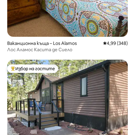
Ваканционна къща – Los Alamos
Средна оценка
4,99 (348)
Лос Аламос Касита де Сиело
Избор на гостите
Най-популярен избор на гостите