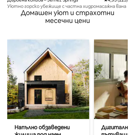
Уютно горско убежище с частна хидромасажна вана
Домашен уют и страхотни
месечни цени
Напълно обзаведени
Дигитални н
жилища под наем
пътуващи п