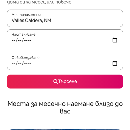
дома си за месец или повече.
Местоположение
Когато резултатите се покажат, използвайте клавишите 
Настаняване
Освобождаване
Търсене
Места за месечно наемане близо до
вас