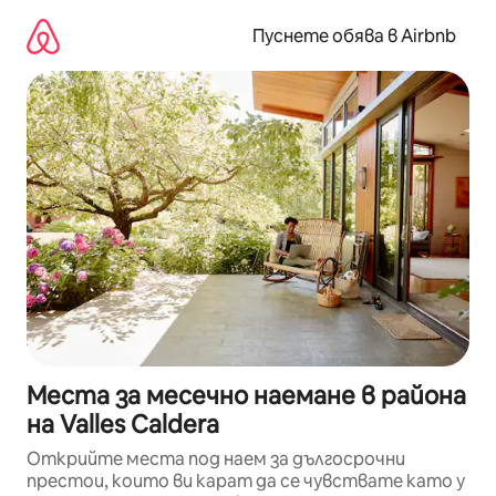
Пропускане
към
Пуснете обява в Airbnb
съдържанието
Места за месечно наемане в района
на Valles Caldera
Открийте места под наем за дългосрочни
престои, които ви карат да се чувствате като у