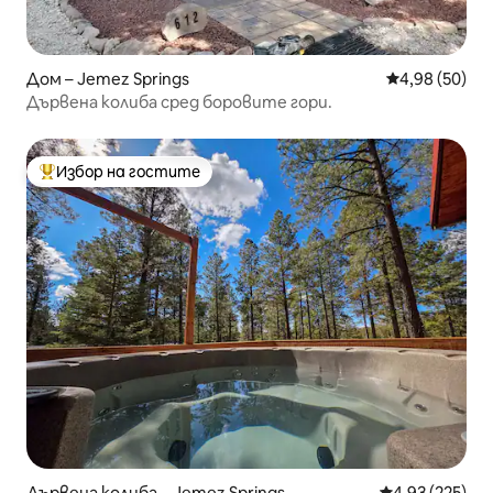
Дом – Jemez Springs
Средна оценк
4,98 (50)
Дървена колиба сред боровите гори.
Избор на гостите
Най-популярен избор на гостите
Дървена колиба – Jemez Springs
Средна оценка
4,93 (225)