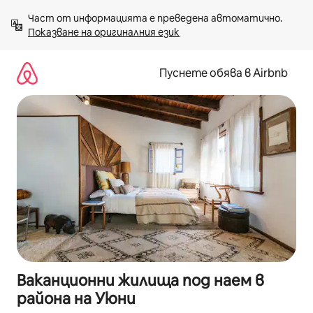
Пропускане
Част от информацията е преведена автоматично. 
към
Показване на оригиналния език
съдържанието
Пуснете обява в Airbnb
Ваканционни жилища под наем в
района на Уюни