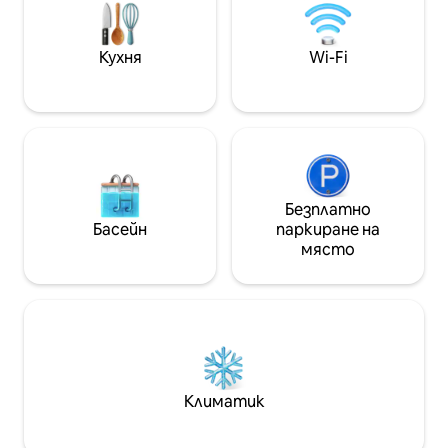
от ресторанти, пазара и основните
място Продукти
забележителности в Уюни. ✨
варират в зави
Защото тук не просто отсядате…
наличността
Кухня
Wi-Fi
чувствате се като у дома си.
Безплатно
Басейн
паркиране на
място
Климатик