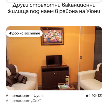
Други страхотни ваканционни
жилища под наем в района на Уюни
Избор на гостите
Избор на гостите
Апартамент – Uyuni
Средна оценк
4,92 (12)
Апартамент „Сол“