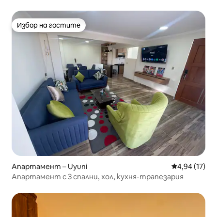
Избор на гостите
Избор на гостите
Апартамент – Uyuni
Средна оценк
4,94 (17)
Апартамент с 3 спални, хол, кухня-трапезария