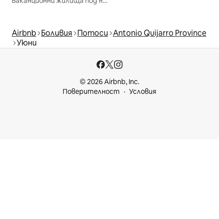
Ваканционни жилища под наем
Airbnb
Боливия
Потоси
Antonio Quijarro Province
Уюни
© 2026 Airbnb, Inc.
Поверителност
Условия