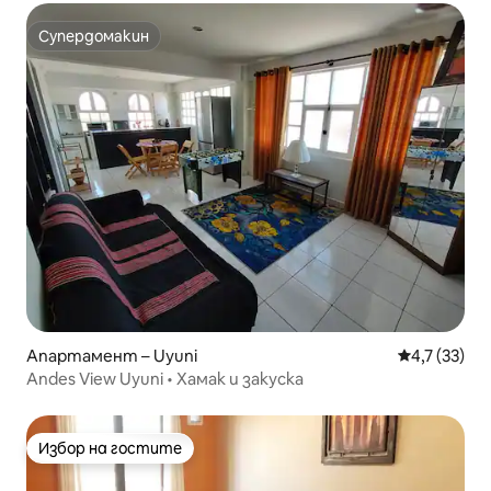
Супердомакин
Супердомакин
Апартамент – Uyuni
Средна оцен
4,7 (33)
Andes View Uyuni • Хамак и закуска
Избор на гостите
Избор на гостите