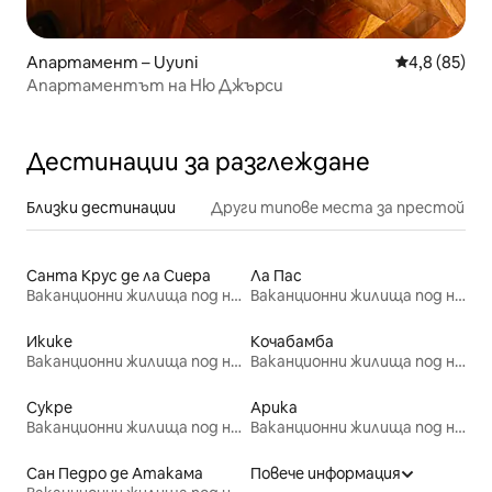
Апартамент – Uyuni
Средна оцен
4,8 (85)
Апартаментът на Ню Джърси
Дестинации за разглеждане
Близки дестинации
Други типове места за престой
Санта Крус де ла Сиера
Ла Пас
Ваканционни жилища под наем
Ваканционни жилища под наем
Икике
Кочабамба
Ваканционни жилища под наем
Ваканционни жилища под наем
Сукре
Арика
Ваканционни жилища под наем
Ваканционни жилища под наем
Сан Педро де Атакама
Повече информация