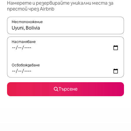
Намерете и резервирайте уникални места за
престой чрез Airbnb
Местоположение
Когато резултатите се покажат, използвайте клавишите 
Настаняване
Освобождаване
Търсене