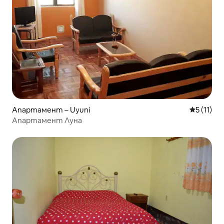
Апартамент – Uyuni
Средна оц
5 (11)
Апартамент Луна