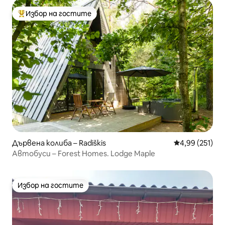
Избор на гостите
Най-популярен избор на гостите
Дървена колиба – Radiškis
Средна оценка
4,99 (251)
Автобуси – Forest Homes. Lodge Maple
Избор на гостите
Избор на гостите