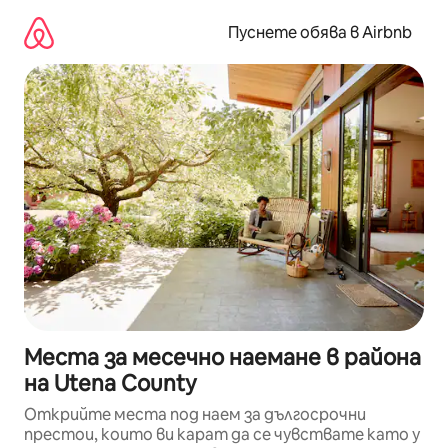
Пропускане
към
Пуснете обява в Airbnb
съдържанието
Места за месечно наемане в района
на Utena County
Открийте места под наем за дългосрочни
престои, които ви карат да се чувствате като у