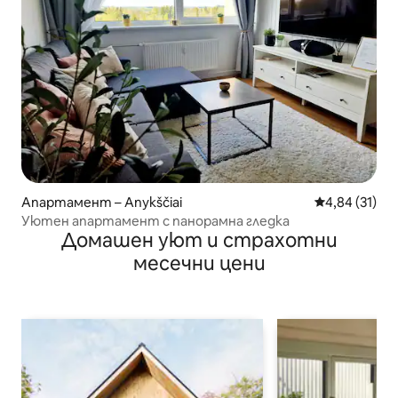
Апартамент – Anykščiai
Средна оценк
4,84 (31)
Уютен апартамент с панорамна гледка
Домашен уют и страхотни
месечни цени