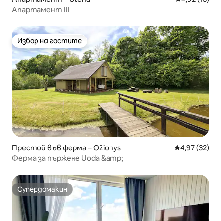
Апартамент III
Избор на гостите
Избор на гостите
Престой във ферма – Ožionys
Средна оценк
4,97 (32)
Ферма за пържене Uoda &amp;
Супердомакин
Супердомакин