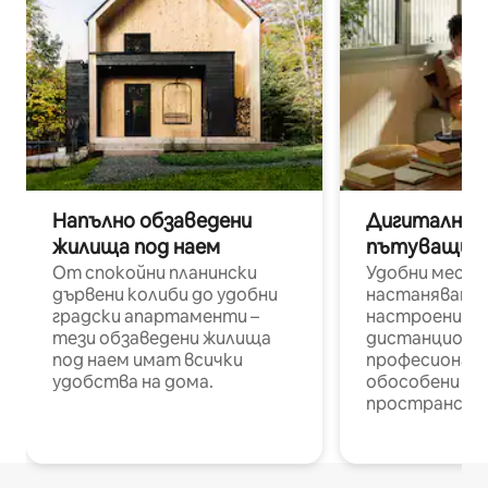
Напълно обзаведени
Дигитални н
жилища под наем
пътуващи п
От спокойни планински
Удобни места
дървени колиби до удобни
настаняване 
градски апартаменти –
настроени и
тези обзаведени жилища
дистанционн
под наем имат всички
професионалис
удобства на дома.
обособени р
пространств