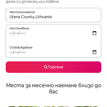
дома си за месец или повече.
Местоположение
Когато резултатите се покажат, използвайте клавишите 
Настаняване
Освобождаване
Търсене
Места за месечно наемане близо до
вас