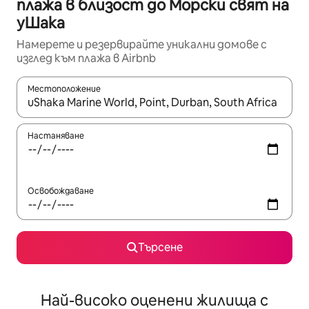
плажа в близост до Морски свят на
уШака
Намерете и резервирайте уникални домове с
изглед към плажа в Airbnb
Местоположение
Когато резултатите се покажат, използвайте клавишите 
Настаняване
Освобождаване
Търсене
Най-високо оценени жилища с