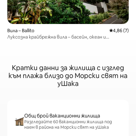
Вила – Ballito
Средна оцен
4,86 (7)
Луксозна крайбрежна вила – басейн, океан и
тропическа градина
Кратки данни за жилища с изглед
към плажа близо до Морски свят на
уШака
Общ брой ваканционни жилища
Разгледайте 60 ваканционни жилища под
наем в района на Морски свят на уШака