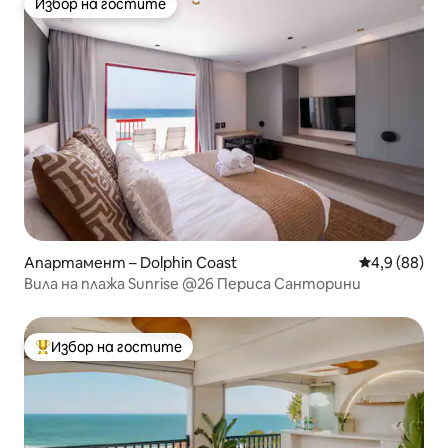
Избор на гостите
Избор на гостите
Апартамент – Dolphin Coast
Средна оцен
4,9 (88)
Вила на плажа Sunrise @26 Периса Санторини
Избор на гостите
Най-популярен избор на гостите