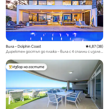
Вила – Dolphin Coast
Средна оценк
4,87 (38)
Директен достъп до плажа – вила с 4 спални с изглед
към океана
Избор на гостите
Най-популярен избор на гостите