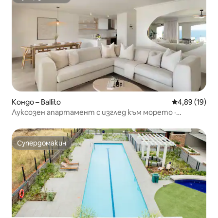
Супердомакин
Кондо – Ballito
Средна оценк
4,89 (19)
Луксозен апартамент с изглед към морето ·
1 минута пеша до плажа
Супердомакин
Супердомакин