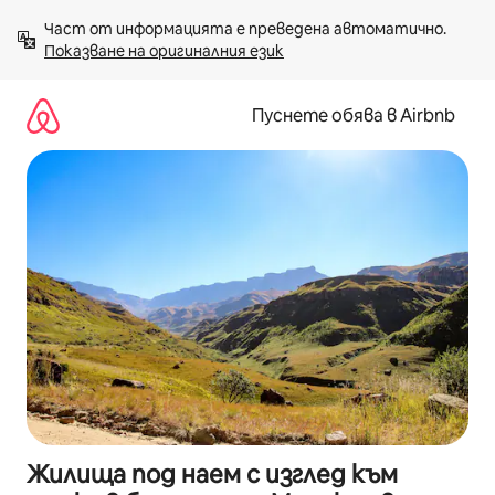
Пропускане
Част от информацията е преведена автоматично. 
към
Показване на оригиналния език
съдържанието
Пуснете обява в Airbnb
Жилища под наем с изглед към