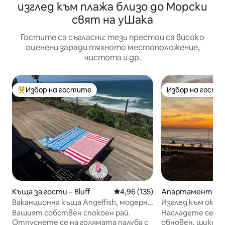
изглед към плажа близо до Морски
свят на уШака
Гостите са съгласни: тези престои са високо
оценени заради тяхното местоположение,
чистота и др.
Избор на гостите
Избор на гости
Най-популярен избор на гостите
Избор на гости
Къща за гости – Bluff
Средна оценка: 4,96 от 5, 135
4,96 (135)
Апартамент – No
h
Ваканционна къща Angelfish, модерна
Изглед към океан
и на плажа
180 градуса *Но
Вашият собствен спокоен рай.
Насладете се на
Отпуснете се на голямата палуба с
обновен, шикоз