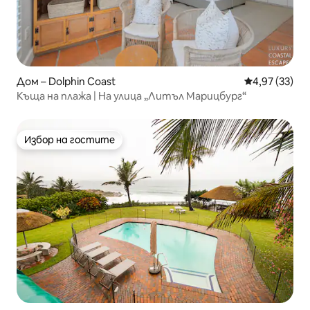
Дом – Dolphin Coast
Средна оценк
4,97 (33)
Къща на плажа | На улица „Литъл Марицбург“
Избор на гостите
Избор на гостите