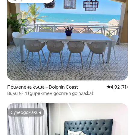
Избор на гостите
Прилепена къща – Dolphin Coast
Средна оценк
4,92 (71)
Вили № 4 (директен достъп до плажа)
Супердомакин
Супердомакин