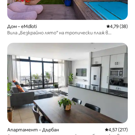
Дом – eMdloti
Средна оценк
4,79 (38)
Вила „Безкрайно лято“ на тропически плаж в
Умдлоти
Апартамент – Дърбан
Средна оценка
4,57 (217)