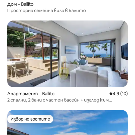
Дом – Ballito
Просторна семейна вила в Балито
Апартамент – Ballito
Средна оцен
4,9 (10)
2 спални, 2 бани с частен басейн + изглед към
морето
Избор на гостите
Избор на гостите