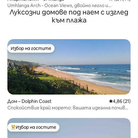
Umhlanga Arch - Ocean Views, двойно легло и
Луксозни домове под наем с изглед
безплатен Wi-Fi
към плажа
Избор на гостите
Избор на гостите
Дом – Dolphin Coast
Средна оценк
4,86 (21)
Спокойствие край морето: вашата идеална почивка
на плажа!
Избор на гостите
Най-популярен избор на гостите