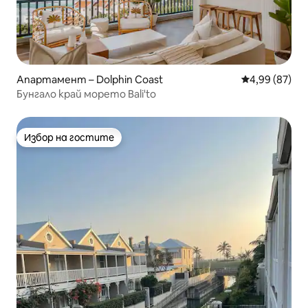
Апартамент – Dolphin Coast
Средна оценк
4,99 (87)
Бунгало край морето Bali'to
Избор на гостите
Избор на гостите