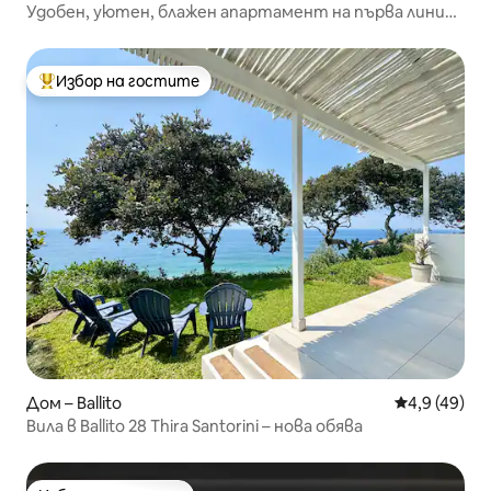
Удобен, уютен, блажен апартамент на първа линия
в Умдлоти
Избор на гостите
Най-популярен избор на гостите
Дом – Ballito
Средна оцен
4,9 (49)
Вила в Ballito 28 Thira Santorini – нова обява