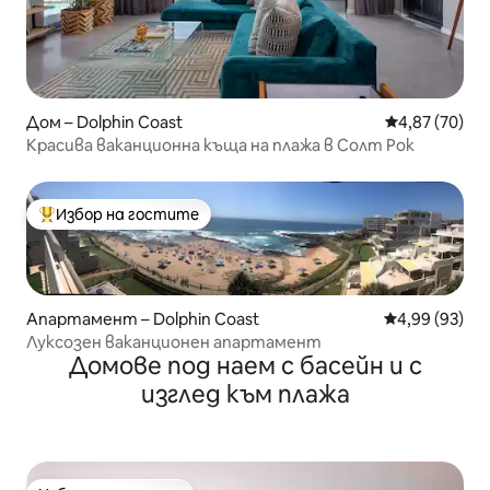
Дом – Dolphin Coast
Средна оценк
4,87 (70)
Красива ваканционна къща на плажа в Солт Рок
Избор на гостите
Най-популярен избор на гостите
Апартамент – Dolphin Coast
Средна оценк
4,99 (93)
Луксозен ваканционен апартамент
Домове под наем с басейн и с
изглед към плажа