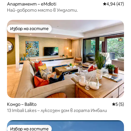
Апартамент – eMdloti
Средна оценк
4,94 (47)
Най-доброто място в Умдлоти.
Избор на гостите
Избор на гостите
Кондо – Ballito
Средна о
5 (5)
13 Imbali Lakes – луксозен дом в гората Имбали
Избор на гостите