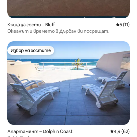
Къща за гости – Bluff
Средна оц
5 (11)
Океанът и времето в Дърбан ви посрещат.
Избор на гостите
Избор на гостите
Апартамент – Dolphin Coast
Средна оцен
4,9 (62)