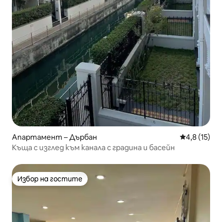
Апартамент – Дърбан
Средна оцен
4,8 (15)
Къща с изглед към канала с градина и басейн
Избор на гостите
Избор на гостите