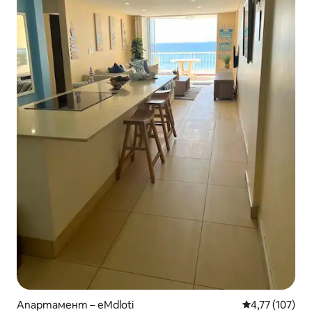
Апартамент – eMdloti
Средна оценка
4,77 (107)