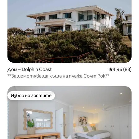
Дом – Dolphin Coast
Средна оценк
4,96 (83)
**Зашеметяваща къща на плажа Солт Рок**
Избор на гостите
Избор на гостите