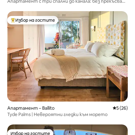
Апартамент с три спални до канала: без прекъсване
на тока
Избор на гостите
Най-популярен избор на гостите
Апартамент – Ballito
Средна оц
5 (26)
Tyde Palms | Невероятни гледки към морето
Избор на гостите