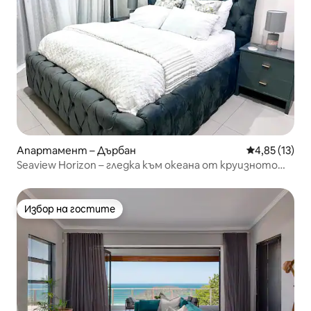
Апартамент – Дърбан
Средна оценк
4,85 (13)
Seaview Horizon – гледка към океана от круизното
пристанище
Избор на гостите
Избор на гостите