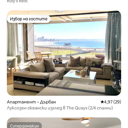
Roly's Rest
Избор на гостите
Избор на гостите
Апартамент – Дърбан
Средна оценк
4,97 (29)
Луксозен океански изглед в The Quays (2/4 спални)
Супердомакин