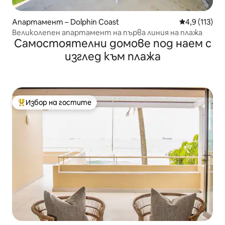
Апартамент – Dolphin Coast
Средна оценк
4,9 (113)
Великолепен апартамент на първа линия на плажа
Самостоятелни домове под наем с
изглед към плажа
Избор на гостите
Най-популярен избор на гостите