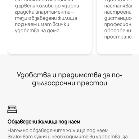
дървени колиби до удобни
настаняване 
градски апартаменти –
настроени и
тези обзаведени жилища
дистанционн
под наем имат всички
професионалис
удобства на дома.
обособени р
пространств
Удобства и предимства за по-
дългосрочни престои
Обзаведени жилища под наем
Напълно обзаведените жилища под наем
включват кухня и необходимите ви удобства, за