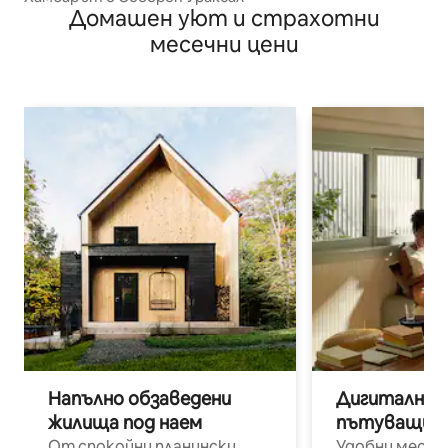
Домашен уют и страхотни
месечни цени
Напълно обзаведени
Дигитални н
жилища под наем
пътуващи п
От спокойни планински
Удобни места