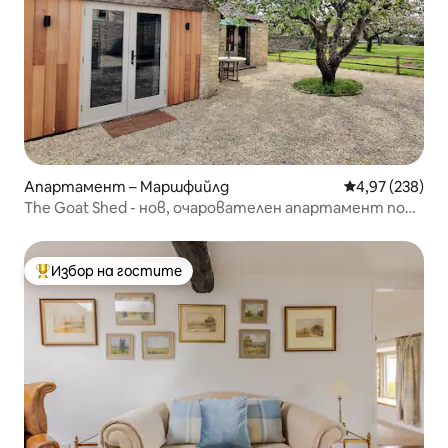
Апартамент – Маршфийлд
Средна оценка
4,97 (238)
The Goat Shed - нов, очарователен апартамент под
наем
Избор на гостите
Най-популярен избор на гостите