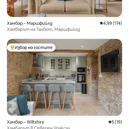
Хамбар – Маршфийлд
Средна оценка
4,99 (174)
Хамбарът на Талбот, Маршфийлд
Избор на гостите
Най-популярен избор на гостите
Хамбар – Wiltshire
Средна оц
5 (19)
Хамбарът в Северен Ураксал