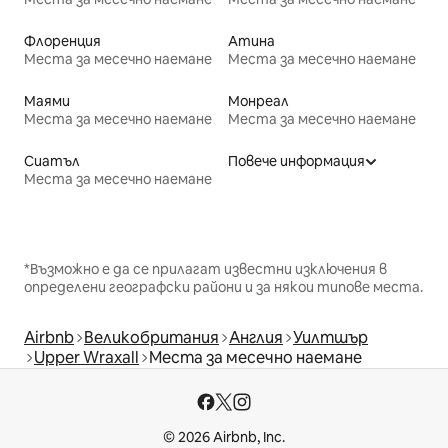
Флоренция
Атина
Места за месечно наемане
Места за месечно наемане
Маями
Монреал
Места за месечно наемане
Места за месечно наемане
Сиатъл
Повече информация
Места за месечно наемане
*Възможно е да се прилагат известни изключения в
определени географски райони и за някои типове места.
Airbnb
Великобритания
Англия
Уилтшър
Upper Wraxall
Места за месечно наемане
© 2026 Airbnb, Inc.