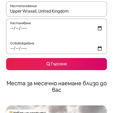
Местоположение
Когато резултатите се покажат, използвайте клавишите 
Настаняване
Освобождаване
Търсене
Места за месечно наемане близо до
вас