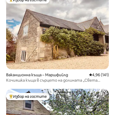
Избор на гостите
Най-популярен избор на гостите
Ваканционна къща – Маршфийлд
Средна оценка
4,96 (141)
Кочияшка къща в сърцето на долината „Света
Катерина“
Избор на гостите
Най-популярен избор на гостите