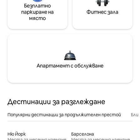
Безплатно
паркиране на
Фитнес зала
място
Апартамент с обслужване
Дестинации за разглеждане
Популярни дестинации за продължителен престой
Бли
Ню Йорк
Барселона
Места за месечно наемане
Места за месечно наемане