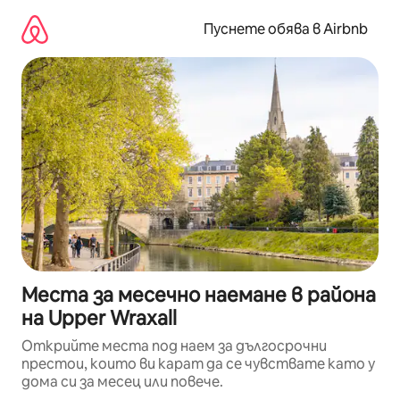
Пропускане
към
Пуснете обява в Airbnb
съдържанието
Места за месечно наемане в района
на Upper Wraxall
Открийте места под наем за дългосрочни
престои, които ви карат да се чувствате като у
дома си за месец или повече.