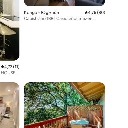
Кондо – Юджийн
Средна оценка: 4,76
4,76 (80)
Capistrano 1BR | Самостоятелен
балкон
Средна оценка: 4,73 от 5, 11 отзива
4,73 (11)
 HOUSE-
ЧОВЕКА