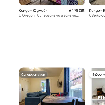
Кондо – Юджийн
Средна оценка: 4,79 
4,79 (39)
Кондо –
U Oregon | Суперголеми и големи
Свежо об
двойни легла | Вътрешен двор и
Hayward F
тераса
Супердомакин
Избор 
Супердомакин
Избор 