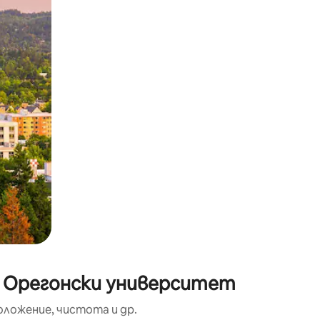
окосване или плъзгане.
о Орегонски университет
оложение, чистота и др.