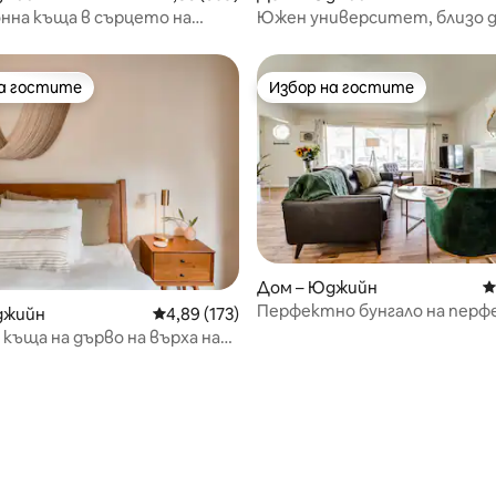
нна къща в сърцето на
Южен университет, близо 
Хейуърд Фийлд.
на гостите
Избор на гостите
на гостите
Избор на гостите
Дом – Юджийн
С
Перфектно бунгало на пер
джийн
Средна оценка: 4,89 от 5, 173 отзива
4,89 (173)
място!
 къща на дърво на върха на
 8 минути до Университета
н и центъра
т 5, 174 отзива