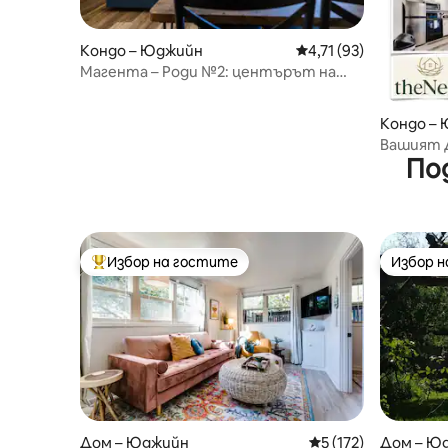
Кондо – Юджийн
Средна оценка: 4,71 
4,71 (93)
Магента – Роди №2: центърът на
Юджийн
Кондо –
Вашият 
По
Autzen, 
Избор на гостите
Избор 
Най-популярен избор на гостите
Избор 
Дом – Юджийн
Средна оценка: 5 о
5 (172)
Дом – Ю