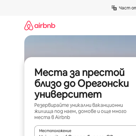
Пропускане
Част от
към
съдържанието
Места за престой
близо до Орегонски
университет
Резервирайте уникални ваканционни
жилища под наем, домове и още много
места в Airbnb
Местоположение