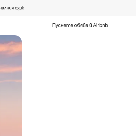
налния език
Пуснете обява в Airbnb