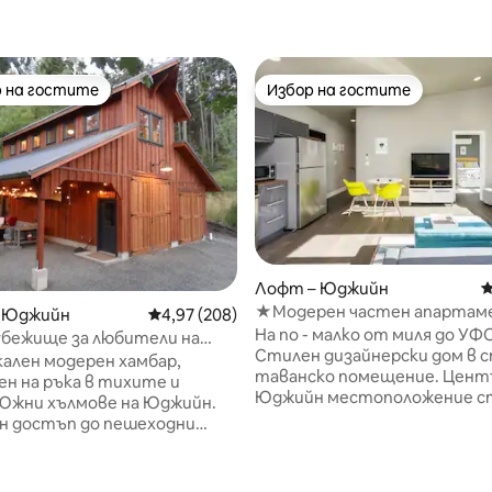
 на гостите
Избор на гостите
улярен избор на гостите
Избор на гостите
Лофт – Юджийн
С
★Модерен частен апартаме
– Юджийн
Средна оценка: 4,97 от 5, 208 отзива
4,97 (208)
т 5, 606 отзива
спалня,★ Wi-Fi, пералня, кли
На по - малко от миля до УФ
убежище за любители на
кухня, 2 телевизора
Стилен дизайнерски дом в 
а в града на 4 акра
кален модерен хамбар,
таванско помещение. Цент
н на ръка в тихите и
Юджийн местоположение с
 Южни хълмове на Юджийн.
от местната храна, кафене
н достъп до пешеходни
нощен живот, пазаруване. 1
 пътеки за бягане, високо
w/бюро работно пространс
 ресторанти, кафенета и
плюс спален диван в жилищн
 за естествени храни. Този