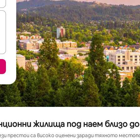
е клавишите със стрелки нагоре и надолу или навигирайте с д
анционни жилища под наем близо д
ези престои са високо оценени заради тяхното местоп