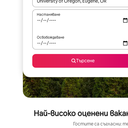
Когато резултатите се покажат, използвайт
Настаняване
Освобождаване
Търсене
Най-високо оценени вак
Гостите са съгласни: т