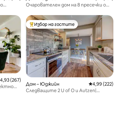
до
Очарователен дом на 8 пресечки от
кампуса на Hayward & UO
Избор на гостите
Най-популярен избор на гостите
редна оценка: 4,93 от 5, 267 отзива
4,93 (267)
Дом – Юджийн
Средна оценка: 4,99 
4,99 (222)
фектно
Следващите 2 U of O и Autzen|
Частен двор и веранда|P. Pong