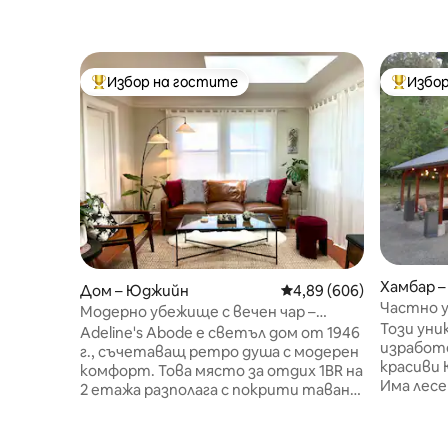
Избор на гостите
Избор
Най-популярен избор на гостите
Най-поп
Хамбар 
Дом – Юджийн
Средна оценка: 4,89 о
4,89 (606)
Частно 
Модерно убежище с вечен чар –
природат
Този уни
Adeline's Abode
Adeline's Abode е светъл дом от 1946
изработе
г., съчетаващ ретро душа с модерен
красиви
комфорт. Това място за отдих 1BR на
Има лесе
2 етажа разполага с покрити тавани,
пътеки и
капандури, отопляеми подове и
оценени
твърда дървесина - идеална за 2 - ма
магазини
души, с място за 3 - ма. Насладете се