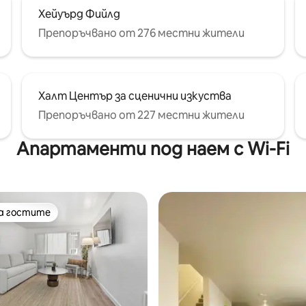
Хейуърд Фийлд
Препоръчвано от 276 местни жители
Халт Център за сценични изкуства
Препоръчвано от 227 местни жители
Апартаменти под наем с Wi-Fi
на гостите
на гостите