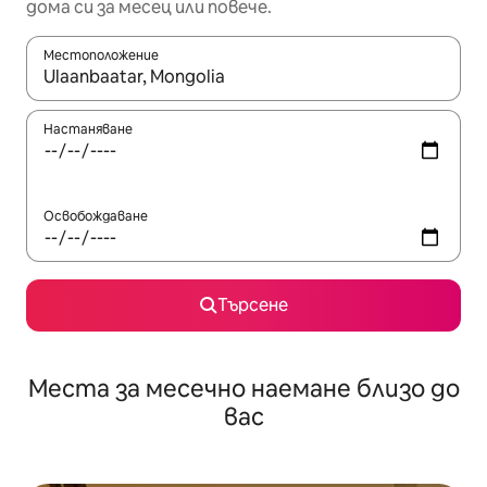
дома си за месец или повече.
Местоположение
Когато резултатите се покажат, използвайте клавишите 
Настаняване
Освобождаване
Търсене
Места за месечно наемане близо до
вас