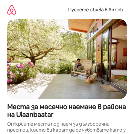
Пропускане
към
Пуснете обява в Airbnb
съдържанието
Места за месечно наемане в района
на Ulaanbaatar
Открийте места под наем за дългосрочни
престои, които ви карат да се чувствате като у