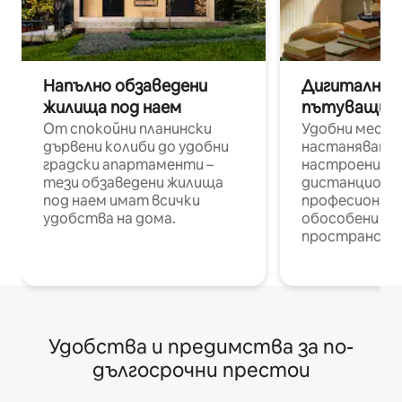
Напълно обзаведени
Дигитални н
жилища под наем
пътуващи п
От спокойни планински
Удобни места
дървени колиби до удобни
настаняване 
градски апартаменти –
настроени и
тези обзаведени жилища
дистанционн
под наем имат всички
професионалис
удобства на дома.
обособени р
пространств
Удобства и предимства за по-
дългосрочни престои