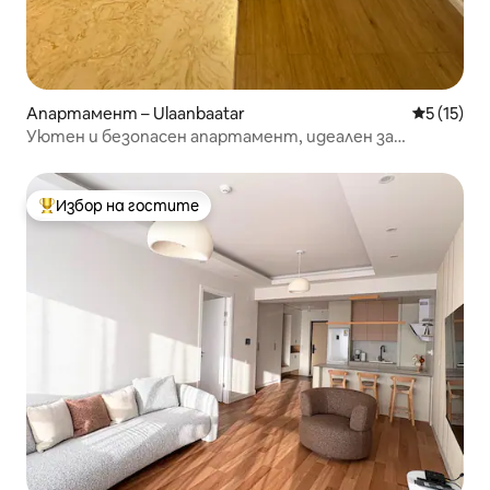
Апартамент – Ulaanbaatar
Средна оц
5 (15)
Уютен и безопасен апартамент, идеален за
престоите ви
Избор на гостите
Най-популярен избор на гостите