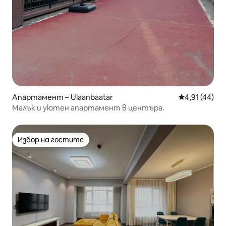
Апартамент – Ulaanbaatar
Средна оценк
4,91 (44)
Малък и уютен апартамент в центъра.
Избор на гостите
Избор на гостите