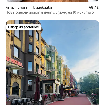
Апартамент – Ulaanbaatar
Средна оц
5 (15)
Нов модерен апартамент с изглед на 10 минути от
площад „Сухбатор“
Избор на гостите
Избор на гостите