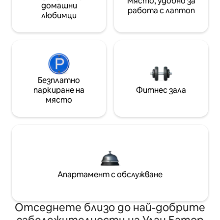
Място, удобно за
домашни
работа с лаптоп
любимци
Безплатно
паркиране на
Фитнес зала
място
Апартамент с обслужване
Отседнете близо до най-добрите