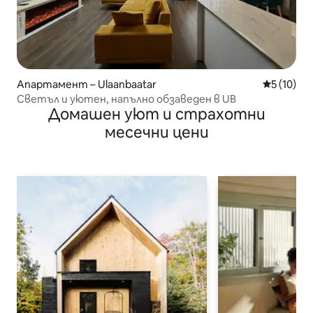
Апартамент – Ulaanbaatar
Средна оц
5 (10)
Светъл и уютен, напълно обзаведен в UB
Домашен уют и страхотни
месечни цени