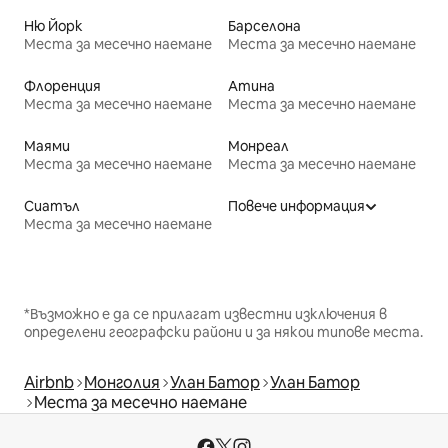
Ню Йорк
Барселона
Места за месечно наемане
Места за месечно наемане
Флоренция
Атина
Места за месечно наемане
Места за месечно наемане
Маями
Монреал
Места за месечно наемане
Места за месечно наемане
Сиатъл
Повече информация
Места за месечно наемане
*Възможно е да се прилагат известни изключения в
определени географски райони и за някои типове места.
Airbnb
Монголия
Улан Батор
Улан Батор
Места за месечно наемане