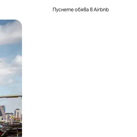
Пуснете обява в Airbnb
окосване или плъзгане.