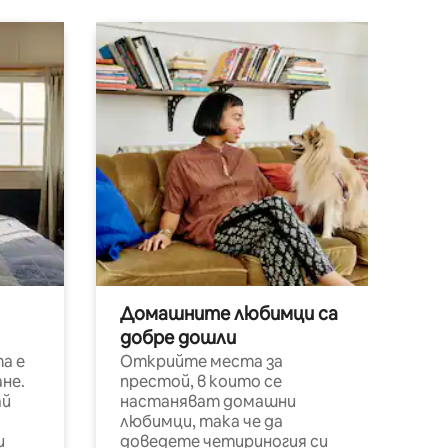
Домашните любимци са
добре дошли
а е
Открийте места за
не.
престой, в които се
ай
настаняват домашни
любимци, така че да
и
доведете четириногия си