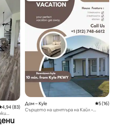
Дом – Kyle
Средна оценка: 5
5 (16)
Средна оценка: 4,94 от 5, 83 отзива
4,94 (83)
Сърцето на центъра на Кайл •
чки
Уютно и удобно
цени