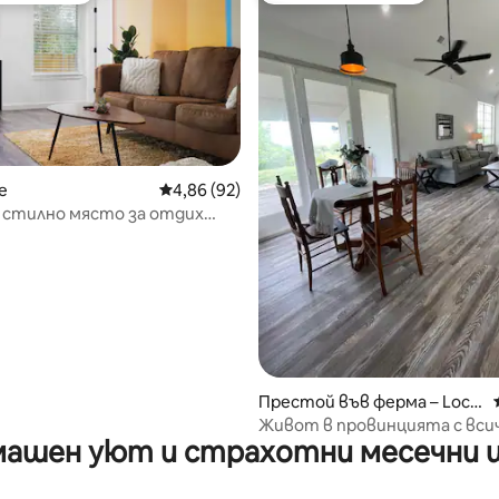
e
Средна оценка: 4,86 от 5, 92 отзива
4,86 (92)
 стилно място за отдих
от 5, 26 отзива
 Остин и Сан Маркос
Престой във ферма – Lock
hart
Живот в провинцията с вси
ашен уют и страхотни месечни 
удобства