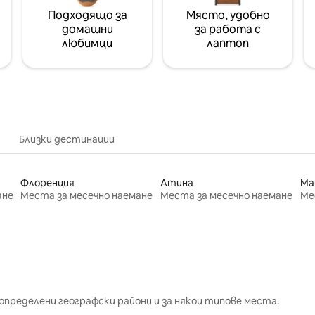
Подходящо за
Място, удобно
домашни
за работа с
любимци
лаптоп
Близки дестинации
Флоренция
Атина
Ма
ане
Места за месечно наемане
Места за месечно наемане
Ме
определени географски райони и за някои типове места.