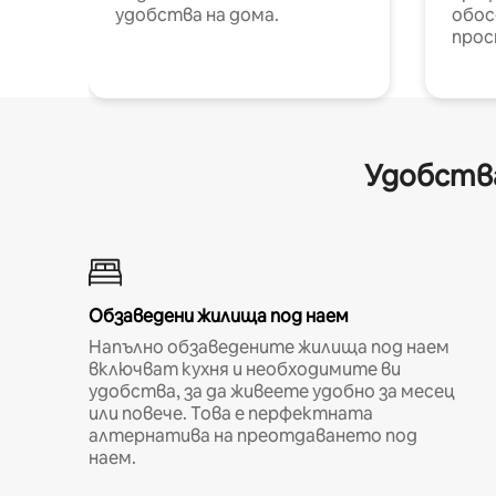
удобства на дома.
обос
прос
Удобства
Обзаведени жилища под наем
Напълно обзаведените жилища под наем
включват кухня и необходимите ви
удобства, за да живеете удобно за месец
или повече. Това е перфектната
алтернатива на преотдаването под
наем.