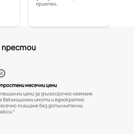
приятел.
и престои
простени месечни цени
пециални цени за дългосрочно наемане
а ваканционни имоти и еднократно
есечно плащане без допълнителни
акси.*