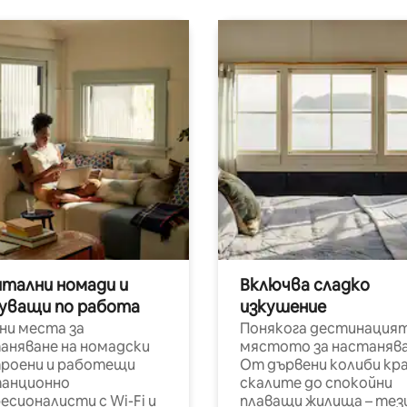
итални номади и
Включва сладко
уващи по работа
изкушение
ни места за
Понякога дестинацият
аняване на номадски
мястото за настанява
роени и работещи
От дървени колиби кр
анционно
скалите до спокойни
есионалисти с Wi-Fi и
плаващи жилища – тез