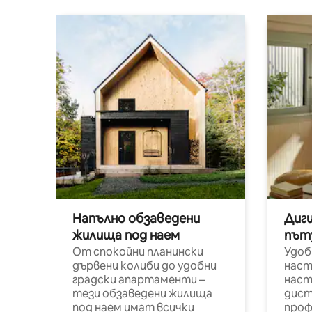
Напълно обзаведени
Диг
жилища под наем
път
От спокойни планински
Удоб
дървени колиби до удобни
наст
градски апартаменти –
наст
тези обзаведени жилища
дист
под наем имат всички
проф