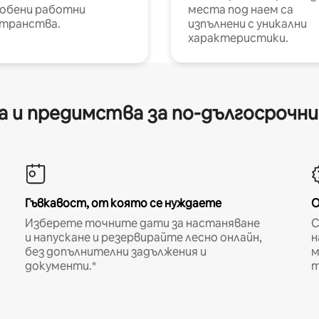
обени работни
места под наем са
транства.
изпълнени с уникални
характеристики.
 и предимства за по-дългосрочн
Гъвкавост, от която се нуждаете
О
Изберете точните дати за настаняване
С
и напускане и резервирайте лесно онлайн,
н
без допълнителни задължения и
м
документи.*
т