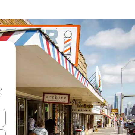
и
е
е клавишите със стрелки нагоре и надолу или навигирайте с д