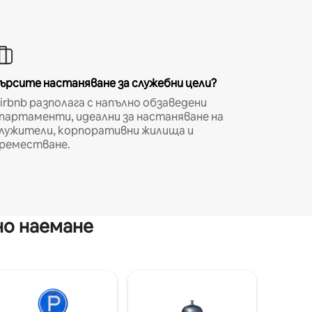
ърсите настаняване за служебни цели?
irbnb разполага с напълно обзаведени
партаменти, идеални за настаняване на
лужители, корпоративни жилища и
реместване.
но наемане