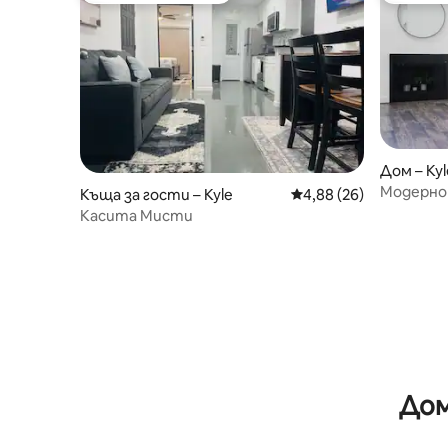
Дом – Kyl
Модерно
Къща за гости – Kyle
Средна оценка: 4,88 
4,88 (26)
близо до
Касита Мисти
Дом