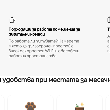
Подходящи за работа помещения за
Т
дигитални номади
A
По работа ли пътувате? Намерете
а
място за дългосрочен престой с
с
високоскоростен Wi-Fi и обособени
п
работни пространства.
 удобства при местата за месеч