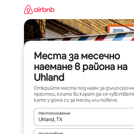
Пропускане
към
съдържанието
Места за месечно
наемане в района на
Uhland
Открийте места под наем за дългосрочн
престои, които ви карат да се чувстват
като у дома си за месец или повече.
Местоположение
Когато резултатите се покажат, използвайт
Настаняване