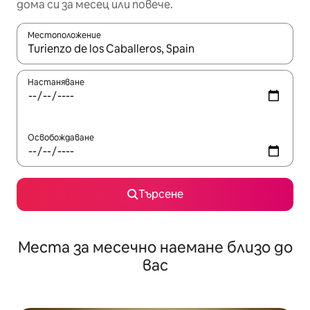
дома си за месец или повече.
Местоположение
Когато резултатите се покажат, използвайте клавишите 
Настаняване
Освобождаване
Търсене
Места за месечно наемане близо до
вас