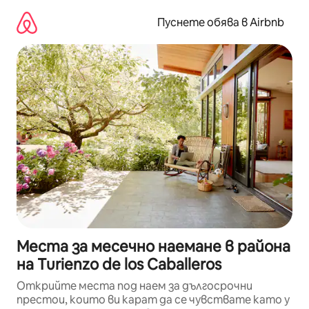
Пропускане
към
Пуснете обява в Airbnb
съдържанието
Места за месечно наемане в района
на Turienzo de los Caballeros
Открийте места под наем за дългосрочни
престои, които ви карат да се чувствате като у