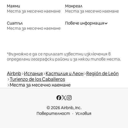
Маями
Монреал
Места за месечно наемане
Места за месечно наемане
Сиатъл
Повече информация
Места за месечно наемане
*Възможно е да се прилагат известни изключения в
определени географски райони и за някои типове места.
Airbnb
Испания
Кастилия и Леон
Región de León
Turienzo de los Caballeros
Места за месечно наемане
© 2026 Airbnb, Inc.
Поверителност
Условия