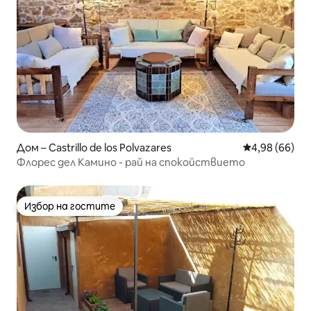
Дом – Castrillo de los Polvazares
Средна оценк
4,98 (66)
Флорес дел Камино - рай на спокойствието
Избор на гостите
Избор на гостите