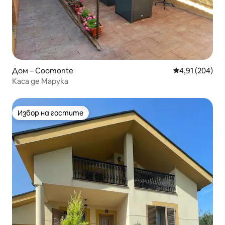
Дом – Coomonte
Средна оценка
4,91 (204)
Каса де Марука
Избор на гостите
Избор на гостите