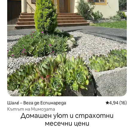
Шале́ – Вега де Еспинареда
Средна оценк
4,94 (16)
Кътът на Мимозата
Домашен уют и страхотни
месечни цени