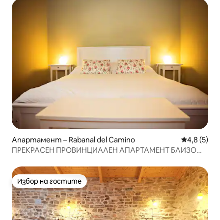
Апартамент – Rabanal del Camino
Средна оце
4,8 (5)
ПРЕКРАСЕН ПРОВИНЦИАЛЕН АПАРТАМЕНТ БЛИЗО
ДО АСТОРГА
Избор на гостите
Избор на гостите