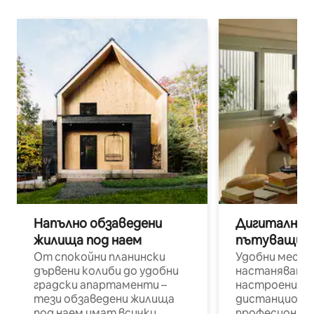
Напълно обзаведени
Дигитални н
жилища под наем
пътуващи п
От спокойни планински
Удобни места
дървени колиби до удобни
настаняване 
градски апартаменти –
настроени и
тези обзаведени жилища
дистанционн
под наем имат всички
професионалис