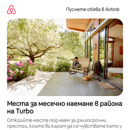
Пропускане
към
Пуснете обява в Airbnb
съдържанието
Места за месечно наемане в района
на Turbo
Открийте места под наем за дългосрочни
престои, които ви карат да се чувствате като у