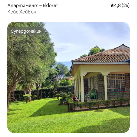
Апартамент – Eldoret
Средна оцен
4,8 (25)
Кейс Хейвън
Супердомакин
Супердомакин