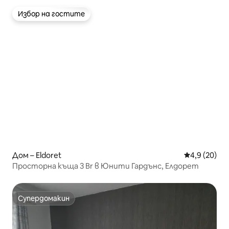
Избор на гостите
Избор на гостите
Дом – Eldoret
Средна оцен
4,9 (20)
Просторна къща 3 Br в Юнити Гардънс, Елдорет
Супердомакин
Супердомакин