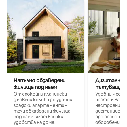
Напълно обзаведени
Дигитални н
жилища под наем
пътуващи п
От спокойни планински
Удобни места
дървени колиби до удобни
настаняване 
градски апартаменти –
настроени и
тези обзаведени жилища
дистанционн
под наем имат всички
професионалис
удобства на дома.
обособени р