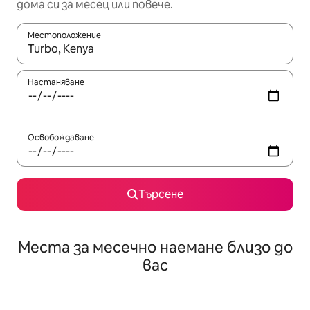
дома си за месец или повече.
Местоположение
Когато резултатите се покажат, използвайте клавишите 
Настаняване
Освобождаване
Търсене
Места за месечно наемане близо до
вас