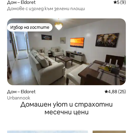
Дом – Eldoret
Средна о
5 (9)
Домове с изглед към зелени площи
Избор на гостите
Избор на гостите
Дом – Eldoret
Средна оценк
4,88 (25)
Urbannook
Домашен уют и страхотни
месечни цени