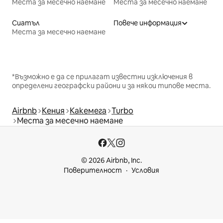
Места за месечно наемане
Места за месечно наемане
Сиатъл
Повече информация
Места за месечно наемане
*Възможно е да се прилагат известни изключения в
определени географски райони и за някои типове места.
Airbnb
Кения
Какемега
Turbo
Места за месечно наемане
© 2026 Airbnb, Inc.
Поверителност
Условия