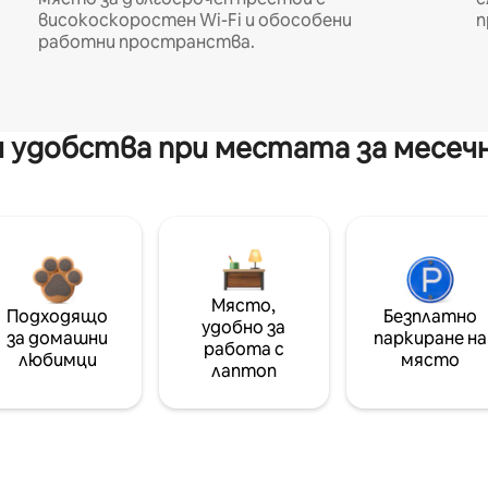
високоскоростен Wi-Fi и обособени
п
работни пространства.
 удобства при местата за месеч
Място,
Подходящо
Безплатно
удобно за
за домашни
паркиране на
работа с
любимци
място
лаптоп