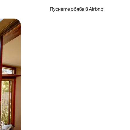
Пуснете обява в Airbnb
окосване или плъзгане.