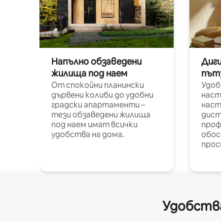
Напълно обзаведени
Диг
жилища под наем
път
От спокойни планински
Удоб
дървени колиби до удобни
наст
градски апартаменти –
наст
тези обзаведени жилища
дист
под наем имат всички
проф
удобства на дома.
обос
прос
Удобства