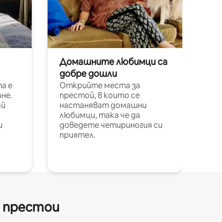
Домашните любимци са
добре дошли
а е
Открийте места за
не.
престой, в които се
ай
настаняват домашни
любимци, така че да
и
доведете четириногия си
приятел.
и престои