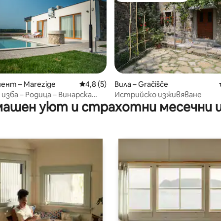
от 5, 10 отзива
ент – Marezige
Средна оценка: 4,8 от 5, 5 отзива
4,8 (5)
Вила – Gračišče
 изба – Родица – Винарска
Истрийско изживяване
ашен уют и страхотни месечни 
ефошк