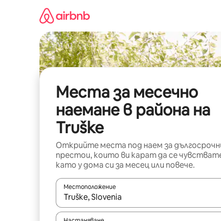
Пропускане
към
съдържанието
Места за месечно
наемане в района на
Truške
Открийте места под наем за дългосрочн
престои, които ви карат да се чувстват
като у дома си за месец или повече.
Местоположение
Когато резултатите се покажат, използвайт
Настаняване