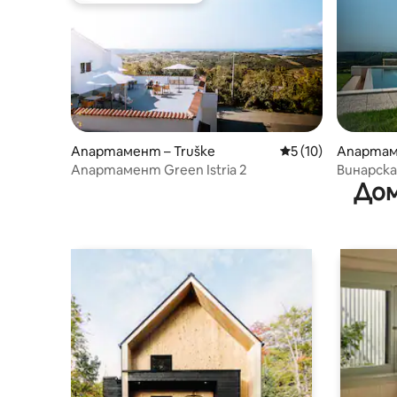
Апартамент – Truške
Средна оценка: 5 
5 (10)
Апартам
Апартамент Green Istria 2
Винарска
Дом
изба – Р