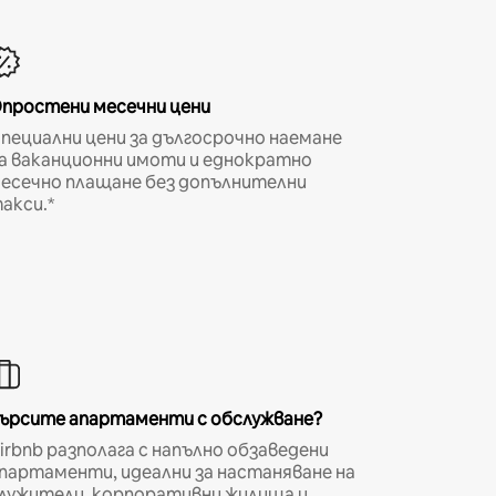
простени месечни цени
пециални цени за дългосрочно наемане
а ваканционни имоти и еднократно
есечно плащане без допълнителни
акси.*
ърсите апартаменти с обслужване?
irbnb разполага с напълно обзаведени
партаменти, идеални за настаняване на
лужители, корпоративни жилища и