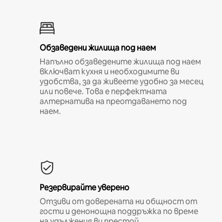
Обзаведени жилища под наем
Напълно обзаведените жилища под наем
включват кухня и необходимите ви
удобства, за да живеете удобно за месец
или повече. Това е перфектната
алтернатива на преотдаването под
наем.
Резервирайте уверено
Отзиви от доверената ни общност от
гости и денонощна поддръжка по време
на удължения ви престой.