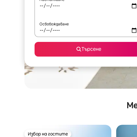
Освобождаване
Търсене
Ме
Избор на гостите
Избор на гостите