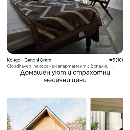
Кондо – Gandhi Gram
Средна оц
5 (10)
Cloudhaven: панорамен апартамент с 2 спални |
Домашен уют и страхотни
Изглед към хълма Касаули
месечни цени