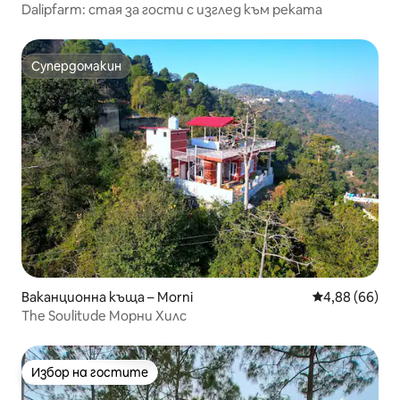
Dalipfarm: стая за гости с изглед към реката
Супердомакин
Супердомакин
Ваканционна къща – Morni
Средна оценк
4,88 (66)
The Soulitude Морни Хилс
Избор на гостите
Избор на гостите