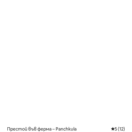
Престой във ферма – Panchkula
Средна оц
5 (12)