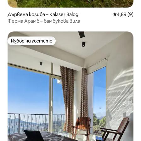
Дървена колиба – Kalaser Balog
Средна оцен
4,89 (9)
Ферма Арамб – бамбукова вила
Избор на гостите
Избор на гостите