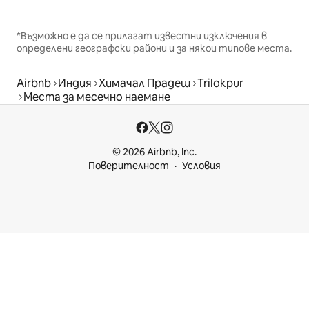
*Възможно е да се прилагат известни изключения в
определени географски райони и за някои типове места.
Airbnb
Индия
Химачал Прадеш
Trilokpur
Места за месечно наемане
© 2026 Airbnb, Inc.
Поверителност
Условия