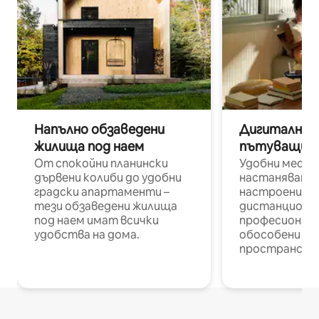
Напълно обзаведени
Дигитални н
жилища под наем
пътуващи п
От спокойни планински
Удобни места
дървени колиби до удобни
настаняване 
градски апартаменти –
настроени и
тези обзаведени жилища
дистанционн
под наем имат всички
професионалис
удобства на дома.
обособени р
пространств