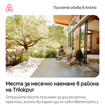
Пропускане
към
Пуснете обява в Airbnb
съдържанието
Места за месечно наемане в района
на Trilokpur
Открийте места под наем за дългосрочни
престои, които ви карат да се чувствате като у