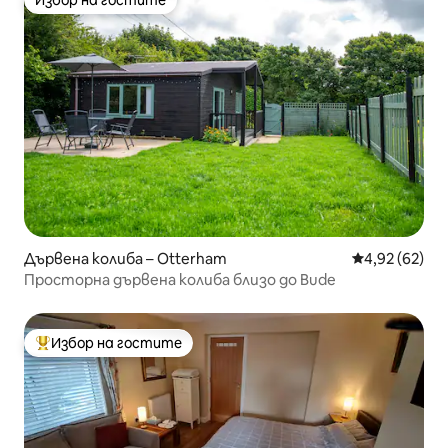
Избор на гостите
Избор на гостите
Дървена колиба – Otterham
Средна оценк
4,92 (62)
Просторна дървена колиба близо до Bude
Избор на гостите
Най-популярен избор на гостите