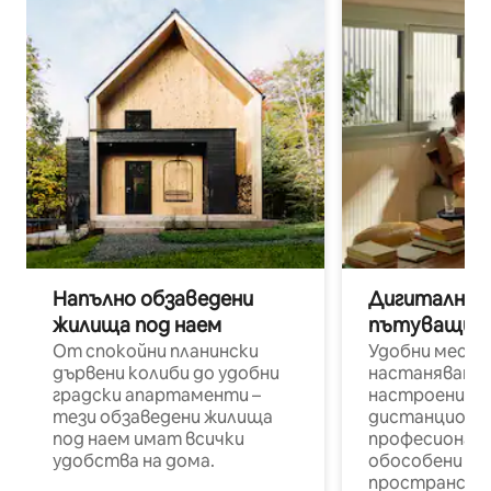
Напълно обзаведени
Дигитални н
жилища под наем
пътуващи п
От спокойни планински
Удобни места
дървени колиби до удобни
настаняване 
градски апартаменти –
настроени и
тези обзаведени жилища
дистанционн
под наем имат всички
професионалис
удобства на дома.
обособени р
пространств