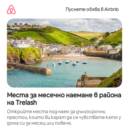
Пропускане
към
Пуснете обява в Airbnb
съдържанието
Места за месечно наемане в района
на Trelash
Открийте места под наем за дългосрочни
престои, които ви карат да се чувствате като у
дома си за месец или повече.