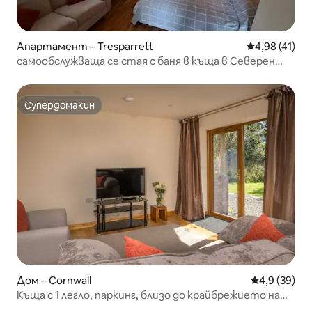
Апартамент – Tresparrett
Средна оценк
4,98 (41)
самообслужваща се стая с баня в къща в Северен
Корнуол
Супердомакин
Супердомакин
Дом – Cornwall
Средна оцен
4,9 (39)
Къща с 1 легло, паркинг, близо до крайбрежието на
Северен Корнуол