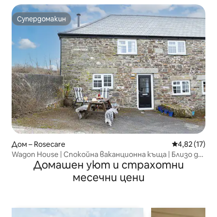
Супердомакин
Супердомакин
Дом – Rosecare
Средна оценк
4,82 (17)
Wagon House | Спокойна ваканционна къща | Близо до
Домашен уют и страхотни
Бюд и плажа
месечни цени