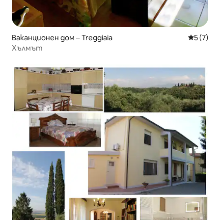
Ваканционен дом – Treggiaia
Средна о
5 (7)
Хълмът