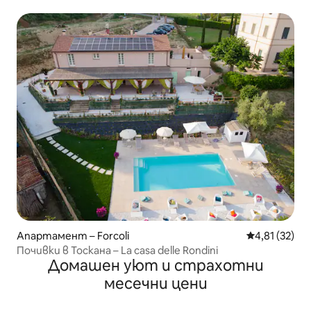
Флоренция
Апартамент – Forcoli
Средна оценк
4,81 (32)
Почивки в Тоскана – La casa delle Rondini
Домашен уют и страхотни
месечни цени