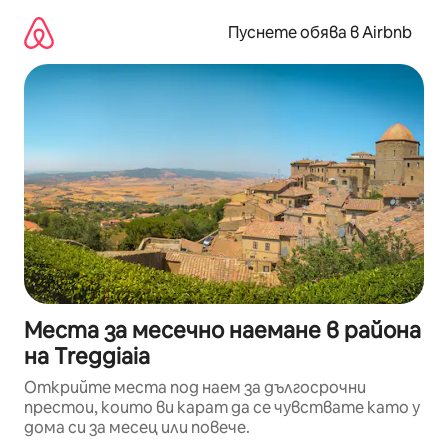
Пропускане
към
Пуснете обява в Airbnb
съдържанието
Места за месечно наемане в района
на Treggiaia
Открийте места под наем за дългосрочни
престои, които ви карат да се чувствате като у
дома си за месец или повече.