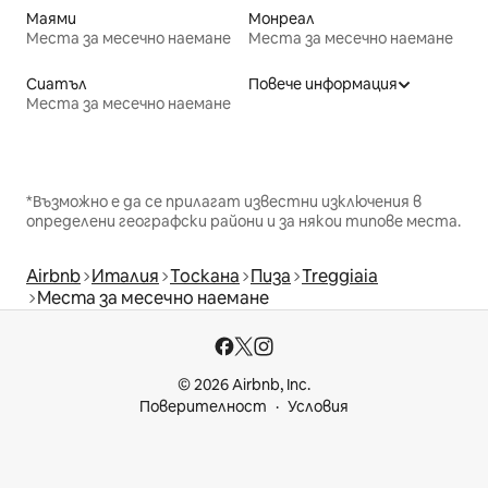
Маями
Монреал
Места за месечно наемане
Места за месечно наемане
Сиатъл
Повече информация
Места за месечно наемане
*Възможно е да се прилагат известни изключения в
определени географски райони и за някои типове места.
Airbnb
Италия
Тоскана
Пиза
Treggiaia
Места за месечно наемане
© 2026 Airbnb, Inc.
Поверителност
Условия