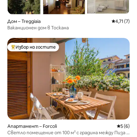
Дом – Treggiaia
Средна оцен
4,71 (7)
Ваканционен дом в Тоскана
Избор на гостите
Най-популярен избор на гостите
Апартамент – Forcoli
Средна о
5 (6)
Светло помещение от 100 м² с градина между Пиза и