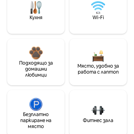
Кухня
Wi-Fi
Подходящо за
Място, удобно за
домашни
работа с лаптоп
любимци
Безплатно
паркиране на
Фитнес зала
място