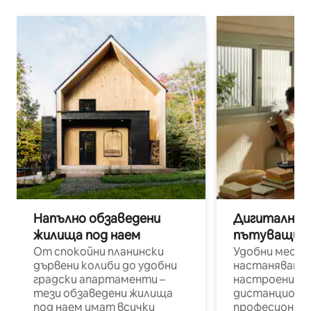
Напълно обзаведени
Дигитални н
жилища под наем
пътуващи п
От спокойни планински
Удобни места
дървени колиби до удобни
настаняване 
градски апартаменти –
настроени и
тези обзаведени жилища
дистанционн
под наем имат всички
професионалис