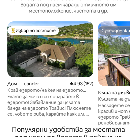
водата под наем заради отличното им
местоположение, чистота и др.
Избор на гостите
Супердомакин
Най-популярен избор на гостите
Супердомакин
Дом – Leander
Средна оценка: 4,93 от 5, 15
4,93 (152)
Край езерото/на кея на езерото
Къща на дърво –
Травис ATX / Риболов
Елате за мача и си поиграйте в
Къщата на дърв
езерото! Забавление за цялата
Травис
Насладете се на
банда на езерото Травис! Плюснете
красив имот на 
се, ловете риба, карайте каяк или
езерото Травис.
донесете своята лодка – има
реновираната „К
достатъчно място за акостиране и
Популярни удобства за местата
езерото Травис“
забавления. Децата ще харесат
от 1 - ви клас, за