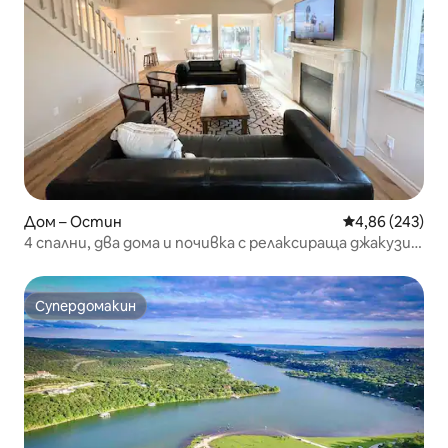
Дом – Остин
Средна оценка
4,86 (243)
4 спални, два дома и почивка с релаксираща джакузи
вана
Супердомакин
Супердомакин