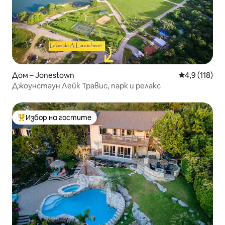
Дом – Jonestown
Средна оценк
4,9 (118)
Джоунстаун Лейк Травис, парк и релакс
Избор на гостите
Най-популярен избор на гостите