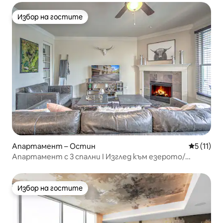
Избор на гостите
Избор на гостите
Апартамент – Остин
Средна оц
5 (11)
Апартамент с 3 спални I Изглед към езерото/
пристанището I На минути от центъра
Избор на гостите
Избор на гостите