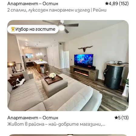
Апартамент – Остин
Средна оценка
4,89 (152)
2 спални, луксозен панорамен изглед | Рейни
Избор на гостите
Най-популярен избор на гостите
Апартамент – Остин
Средна оц
5 (13)
Живот в района – най-добрите магазини,
ресторанти и барове