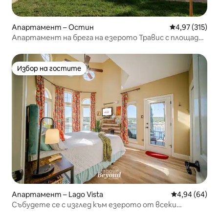
Апартамент – Остин
Средна оценка
4,97 (315)
Апартамент на брега на езерото Травис с площадка
за спускане на лодки
Избор на гостите
Избор на гостите
Апартамент – Lago Vista
Средна оценк
4,94 (64)
Събудете се с изглед към езерото от всеки
прозорец