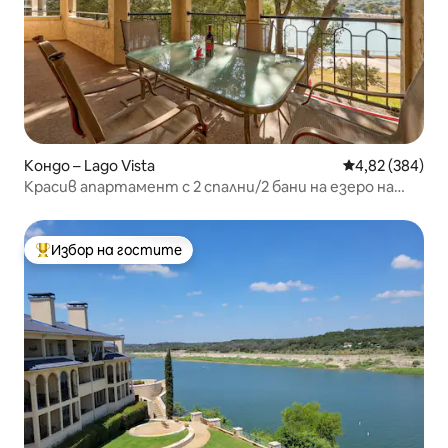
Кондо – Lago Vista
Средна оценка
4,82 (384)
Красив апартамент с 2 спални/2 бани на езеро на
остров
Избор на гостите
Най-популярен избор на гостите