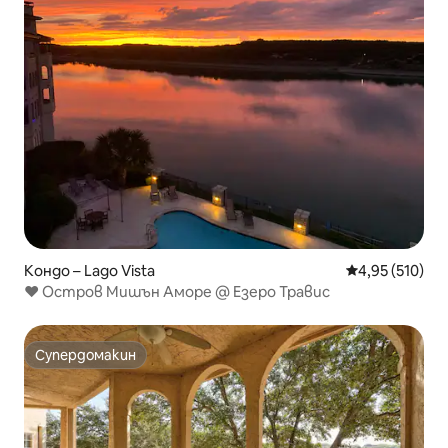
Кондо – Lago Vista
Средна оценка
4,95 (510)
❤️ Остров Мишън Аморе @ Езеро Травис
Супердомакин
Супердомакин