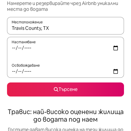
Намерете и резервирайте чрез Airbnb уникални
места до водата
Местоположение
Когато резултатите се покажат, използвайте клавишите 
Настаняване
Освобождаване
Търсене
Травис: най-високо оценени жилища
до водата под наем
Гостите дават висока оценка на тези жилища до