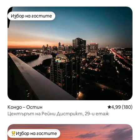
улица Рейни
Избор на гостите
Избор на гостите
Кондо – Остин
Средна оценка
4,99 (180)
Центърът на Рейни Дистрикт, 29-и етаж
Избор на гостите
Най-популярен избор на гостите