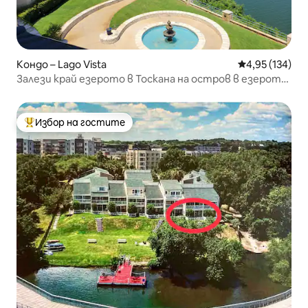
Кондо – Lago Vista
Средна оценка
4,95 (134)
Залези край езерото в Тоскана на остров в езерото
Травис
Избор на гостите
Най-популярен избор на гостите