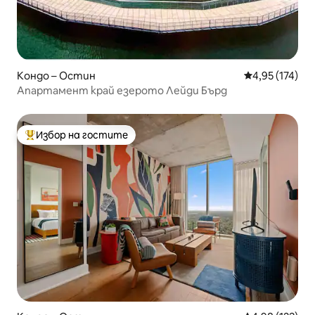
Кондо – Остин
Средна оценка
4,95 (174)
Апартамент край езерото Лейди Бърд
Избор на гостите
Най-популярен избор на гостите