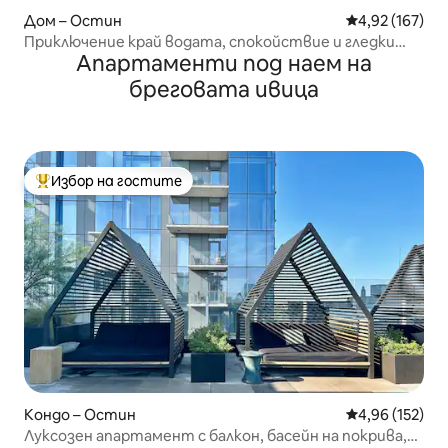
Дом – Остин
Средна оценка
4,92 (167)
Приключение край водата, спокойствие и гледки
Апартаменти под наем на
към залеза
бреговата ивица
Избор на гостите
Най-популярен избор на гостите
Кондо – Остин
Средна оценка
4,96 (152)
Луксозен апартамент с балкон, басейн на покрива,