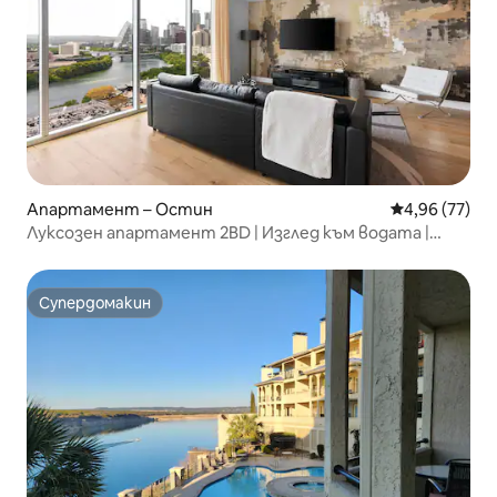
Апартамент – Остин
Средна оценк
4,96 (77)
Луксозен апартамент 2BD | Изглед към водата |
Басейн | ул. „Рейни“
Супердомакин
Супердомакин