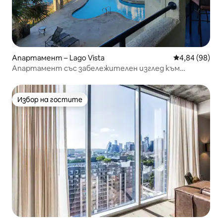
Апартамент – Lago Vista
Средна оценк
4,84 (98)
Апартамент със забележителен изглед към
езерото
Избор на гостите
Избор на гостите