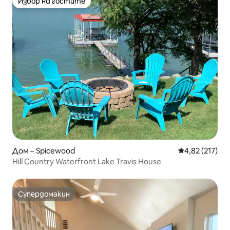
Избор на гостите
Избор на гостите
Дом – Spicewood
Средна оценка
4,82 (217)
Hill Country Waterfront Lake Travis House
Супердомакин
Супердомакин