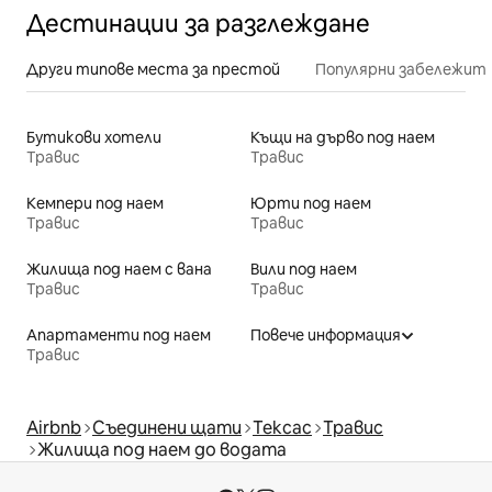
Дестинации за разглеждане
Други типове места за престой
Популярни забележит
Бутикови хотели
Къщи на дърво под наем
Травис
Травис
Кемпери под наем
Юрти под наем
Травис
Травис
Жилища под наем с вана
Вили под наем
Травис
Травис
Апартаменти под наем
Повече информация
Травис
Airbnb
Съединени щати
Тексас
Травис
Жилища под наем до водата