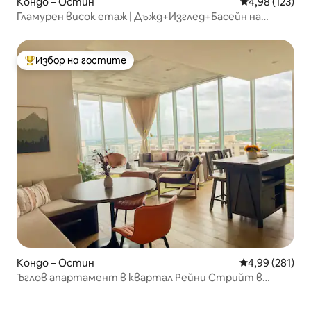
Кондо – Остин
Средна оценка
4,98 (123)
Гламурен висок етаж | Дъжд+Изглед+Басейн на
покрива+Стил
Избор на гостите
Най-популярен избор на гостите
Кондо – Остин
Средна оценка
4,99 (281)
Ъглов апартамент в квартал Рейни Стрийт в
центъра