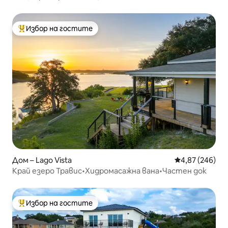
Избор на гостите
Най-популярен избор на гостите
Дом – Lago Vista
Средна оценка
4,87 (246)
Край езеро Травис•Хидромасажна вана•Частен док
Избор на гостите
Най-популярен избор на гостите