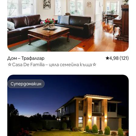
Дом – Трафалгар
Средна оценка
4,98 (121)
☆Casa De Familia – цяла семейна къща☆
Супердомакин
Супердомакин