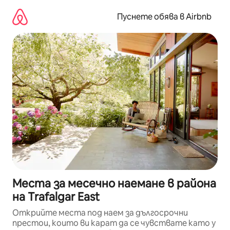
Пропускане
към
Пуснете обява в Airbnb
съдържанието
Места за месечно наемане в района
на Trafalgar East
Открийте места под наем за дългосрочни
престои, които ви карат да се чувствате като у