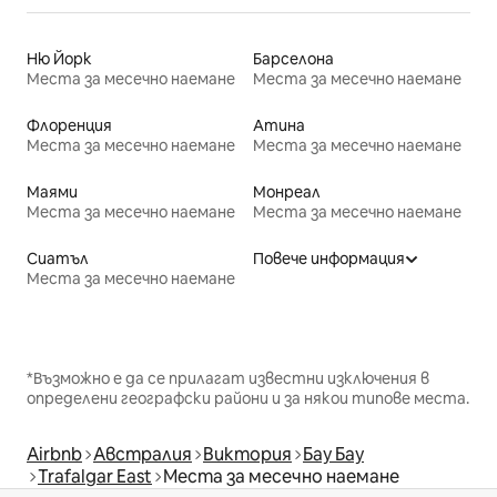
Ню Йорк
Барселона
Места за месечно наемане
Места за месечно наемане
Флоренция
Атина
Места за месечно наемане
Места за месечно наемане
Маями
Монреал
Места за месечно наемане
Места за месечно наемане
Сиатъл
Повече информация
Места за месечно наемане
*Възможно е да се прилагат известни изключения в
определени географски райони и за някои типове места.
Airbnb
Австралия
Виктория
Бау Бау
Trafalgar East
Места за месечно наемане