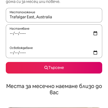
дома си за месец или повече.
Местоположение
Когато резултатите се покажат, използвайте клавишите 
Настаняване
Освобождаване
Търсене
Места за месечно наемане близо до
вас