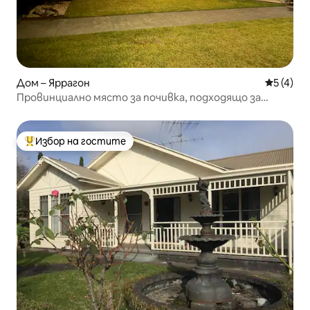
Дом – Яррагон
Средна о
5 (4)
Провинциално място за почивка, подходящо за
домашни любимци
Избор на гостите
Най-популярен избор на гостите