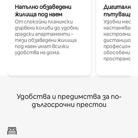
Напълно обзаведени
Дигитални н
жилища под наем
пътуващи п
От спокойни планински
Удобни места
дървени колиби до удобни
настаняване 
градски апартаменти –
настроени и
тези обзаведени жилища
дистанционн
под наем имат всички
професионалис
удобства на дома.
обособени р
пространств
Удобства и предимства за по-
дългосрочни престои