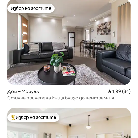
Избор на гостите
Избор на гостите
Дом – Моруел
Средна оценк
4,99 (84)
Стилна прилепена къща близо до централния
бизнес район на Моуел
Избор на гостите
Най-популярен избор на гостите