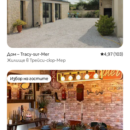
Дом – Tracy-sur-Mer
Средна оценка
4,97 (103)
Жилище в Трейси-сюр-Мер
Избор на гостите
Избор на гостите