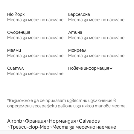
Ню Йорк
Барселона
Места за месечно наемане
Места за месечно наемане
Флоренция
Атина
Места за месечно наемане
Места за месечно наемане
Маями
Монреал
Места за месечно наемане
Места за месечно наемане
Сиатъл
Повече информация
Места за месечно наемане
*Възможно е да се прилагат известни изключения в
определени географски райони и за някои типове места.
Airbnb
Франция
Нормандия
Calvados
Трейси-сюр-Мер
Места за месечно наемане