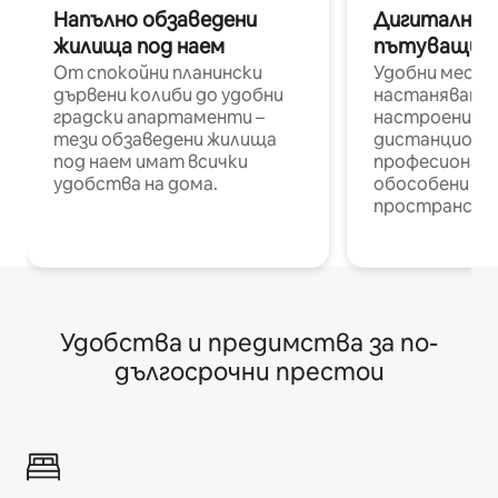
Напълно обзаведени
Дигитални н
жилища под наем
пътуващи п
От спокойни планински
Удобни места
дървени колиби до удобни
настаняване 
градски апартаменти –
настроени и
тези обзаведени жилища
дистанционн
под наем имат всички
професионалис
удобства на дома.
обособени р
пространств
Удобства и предимства за по-
дългосрочни престои