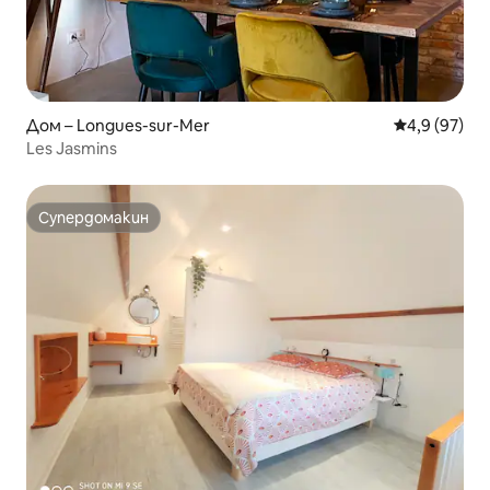
Дом – Longues-sur-Mer
Средна оцен
4,9 (97)
Les Jasmins
Супердомакин
Супердомакин