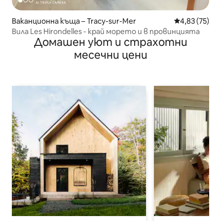
Ваканционна къща – Tracy-sur-Mer
Средна оценк
4,83 (75)
Вила Les Hirondelles - край морето и в провинцията
Домашен уют и страхотни
месечни цени