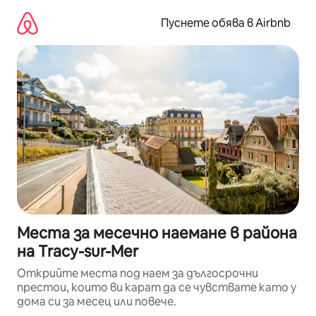
Пропускане
към
Пуснете обява в Airbnb
съдържанието
Места за месечно наемане в района
на Tracy-sur-Mer
Открийте места под наем за дългосрочни
престои, които ви карат да се чувствате като у
дома си за месец или повече.