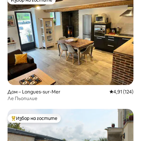
Избор на гостите
Избор на гостите
Дом – Longues-sur-Mer
Средна оценка
4,91 (124)
Ле Пьопилие
Избор на гостите
Най-популярен избор на гостите