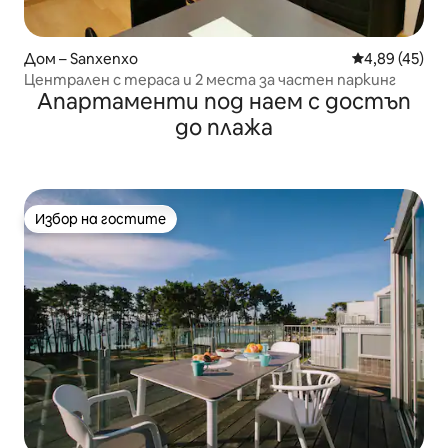
Дом – Sanxenxo
Средна оценк
4,89 (45)
Централен с тераса и 2 места за частен паркинг
Апартаменти под наем с достъп
до плажа
Избор на гостите
Избор на гостите