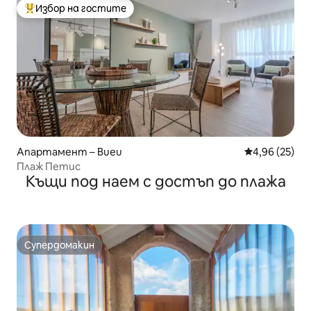
Избор на гостите
Най-популярен избор на гостите
Апартамент – Bueu
Средна оценк
4,96 (25)
Плаж Петис
Къщи под наем с достъп до плажа
Супердомакин
Супердомакин