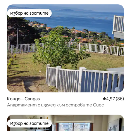
Избор на гостите
Избор на гостите
Кондо – Cangas
Средна оценк
4,97 (86)
Апартамент с изглед към островите Сиес
Избор на гостите
Избор на гостите