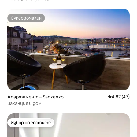
Супердомакин
Супердомакин
Апартамент – Sanxenxo
Средна оценк
4,87 (47)
Ваканция и дом
Избор на гостите
Избор на гостите