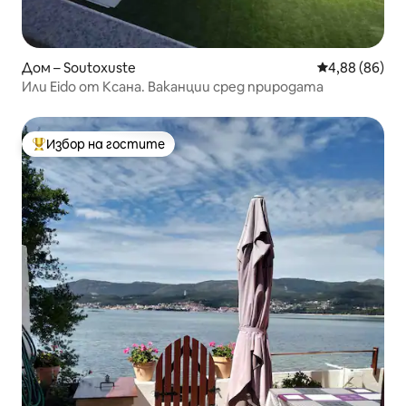
Дом – Soutoxuste
Средна оценк
4,88 (86)
Или Eido от Ксана. Ваканции сред природата
Избор на гостите
Най-популярен избор на гостите