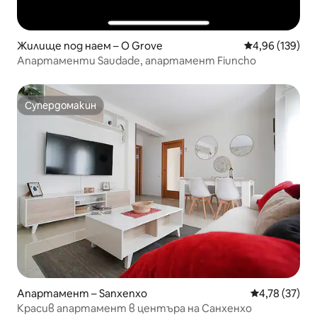
Жилище под наем – O Grove
Средна оценка
4,96 (139)
Апартаменти Saudade, апартамент Fiuncho
Супердомакин
Супердомакин
Апартамент – Sanxenxo
Средна оценк
4,78 (37)
Красив апартамент в центъра на Санхенхо