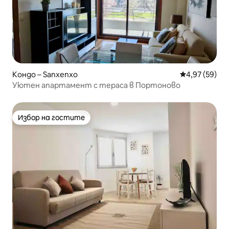
Кондо – Sanxenxo
Средна оценк
4,97 (59)
Уютен апартамент с тераса в Портоново
Избор на гостите
Избор на гостите