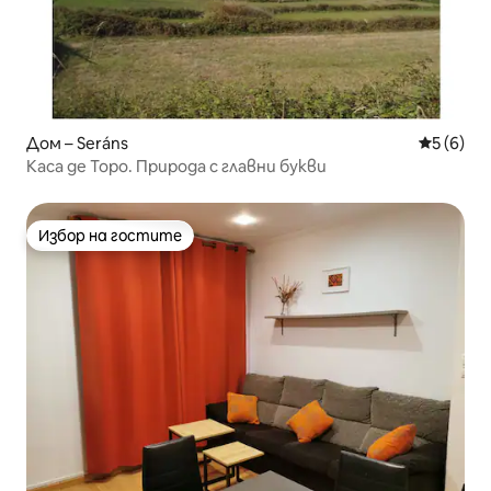
Дом – Seráns
Средна о
5 (6)
Каса де Торо. Природа с главни букви
Избор на гостите
Избор на гостите