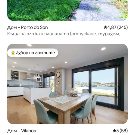
Дом – Porto do Son
Средна оценка
4,87 (245)
Къща на плажа и планината (отпускане, туризъм,
сърф)
Избор на гостите
Най-популярен избор на гостите
Дом – Vilaboa
Средна оц
5 (58)