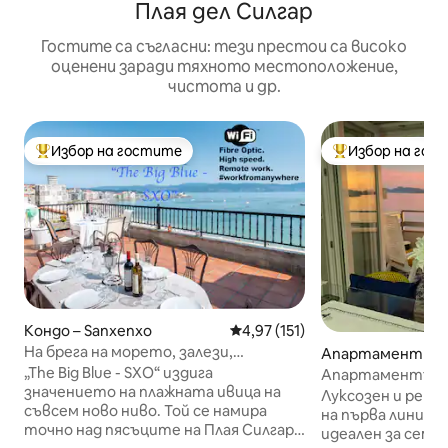
Плая дел Силгар
Гостите са съгласни: тези престои са високо
оценени заради тяхното местоположение,
чистота и др.
Избор на гостите
Избор на гос
Най-популярен избор на гостите
Най-популярен 
Кондо – Sanxenxo
Средна оценка: 4,97 от 5, 15
4,97 (151)
На брега на морето, залези,
Апартамент – S
невероятни гледки и декорирани
„The Big Blue - SXO“ издига
Апартаментът 
значението на плажната ивица на
Луксозен и рен
съвсем ново ниво. Той се намира
на първа линия в 
точно над пясъците на Плая Силгар –
идеален за семе