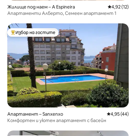
Жилище под наем – A Espineira
Средна оценк
4,92 (12)
Апартаменти Алберто, Семеен апартамент 1
Избор на гостите
Най-популярен избор на гостите
Апартамент – Sanxenxo
Средна оценк
4,95 (44)
Комфортен и уютен апартамент с басейн