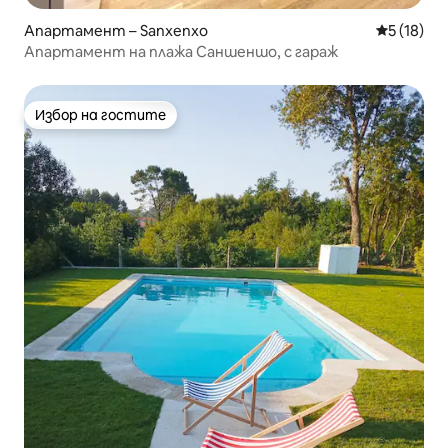
Апартамент – Sanxenxo
Средна оц
5 (18)
Апартамент на плажа Саншеншо, с гараж
Избор на гостите
Избор на гостите