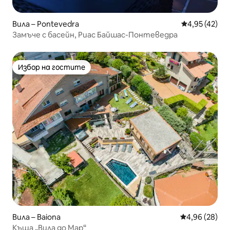
Вила – Pontevedra
Средна оценк
4,95 (42)
Замъче с басейн, Риас Байшас-Понтеведра
Избор на гостите
Избор на гостите
Вила – Baiona
Средна оценк
4,96 (28)
Къща „Вила до Мар“