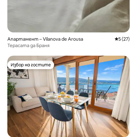
Апартамент – Vilanova de Arousa
Средна оц
5 (27)
Терасата да Браня
Избор на гостите
Избор на гостите