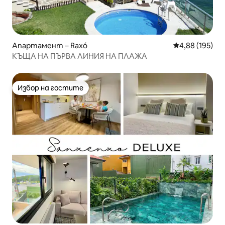
Апартамент – Raxó
Средна оценка
4,88 (195)
КЪЩА НА ПЪРВА ЛИНИЯ НА ПЛАЖА
Избор на гостите
Избор на гостите