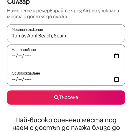
Силгар
Намерете и резервирайте чрез Airbnb уникални
места с достъп до плажа
Местоположение
Когато резултатите се покажат, използвайте клавишите 
Настаняване
Освобождаване
Търсене
Най-високо оценени места под
наем с достъп до плажа близо до