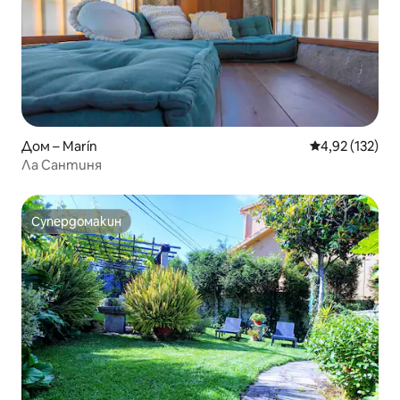
Дом – Marín
Средна оценка
4,92 (132)
Ла Сантиня
Супердомакин
Супердомакин