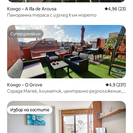
Кондо – A Illa de Arousa
Средна оценк
4,96 (23)
Панорамна тераса с изглед към морето
Супердомакин
Супердомакин
Кондо – O Grove
Средна оценк
4,9 (231)
Сграда Marisé, климатик, централно разположение,
модерна, тераса...
Избор на гостите
Избор на гостите