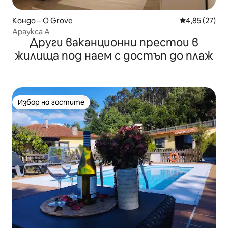
Кондо – O Grove
Средна оценк
4,85 (27)
Араукса А
Други ваканционни престои в
жилища под наем с достъп до плаж
Избор на гостите
Избор на гостите