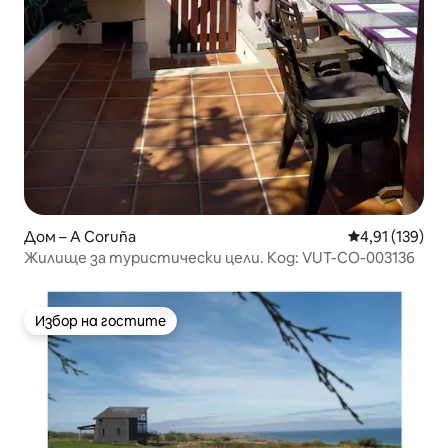
Дом – A Coruña
Средна оценка
4,91 (139)
Жилище за туристически цели. Код: VUT-CO-003136
Избор на гостите
Избор на гостите