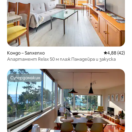
Кондо – Sanxenxo
Средна оценк
4,88 (42)
Апартамент Relax 50 м плаж Панадейра и закуска
Супердомакин
Супердомакин