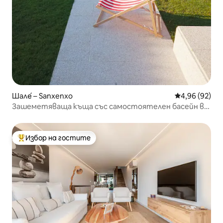
Шале́ – Sanxenxo
Средна оценк
4,96 (92)
Зашеметяваща къща със самостоятелен басейн в
Санхенхо
Избор на гостите
Най-популярен избор на гостите