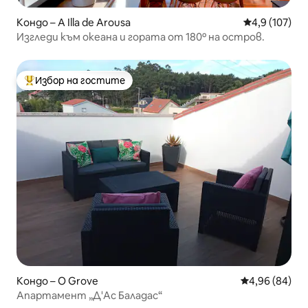
Кондо – A Illa de Arousa
Средна оценк
4,9 (107)
Изгледи към океана и гората от 180º на остров.
Избор на гостите
Най-популярен избор на гостите
Кондо – O Grove
Средна оценк
4,96 (84)
Апартамент „Д'Ас Баладас“