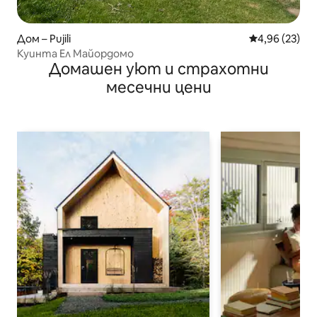
Дом – Pujili
Средна оценк
4,96 (23)
Куинта Ел Майордомо
Домашен уют и страхотни
месечни цени