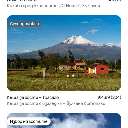
Колиба сред планините „Dil House“, Ел Чаупи.
Супердомакин
Супердомакин
Къща за гости – Toacazo
Средна оценка
4,89 (204)
Къща за гости с изглед към вулкана Котопаки
Избор на гостите
Избор на гостите