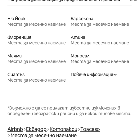
Ню Йорк
Барселона
Места за месечно наемане
Места за месечно наемане
Флоренция
Атина
Места за месечно наемане
Места за месечно наемане
Маями
Монреал
Места за месечно наемане
Места за месечно наемане
Сиатъл
Повече информация
Места за месечно наемане
*Възможно е да се прилагат известни изключения в
определени географски райони и за някои типове места.
Airbnb
Еквадор
Котопакси
Toacaso
Места за месечно наемане