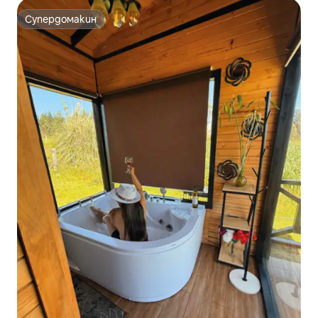
Супердомакин
Супердомакин