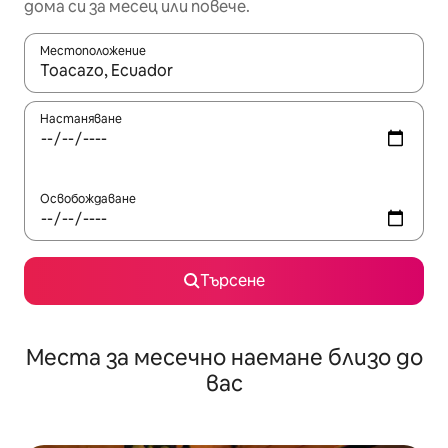
дома си за месец или повече.
Местоположение
Когато резултатите се покажат, използвайте клавишите 
Настаняване
Освобождаване
Търсене
Места за месечно наемане близо до
вас