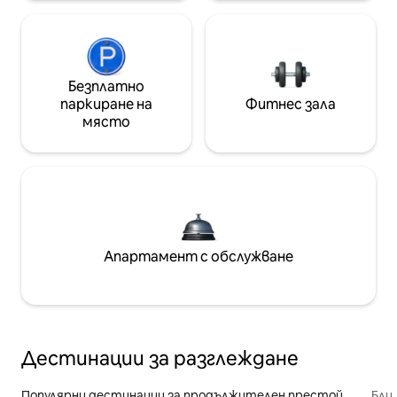
Безплатно
паркиране на
Фитнес зала
място
Апартамент с обслужване
Дестинации за разглеждане
Популярни дестинации за продължителен престой
Бли