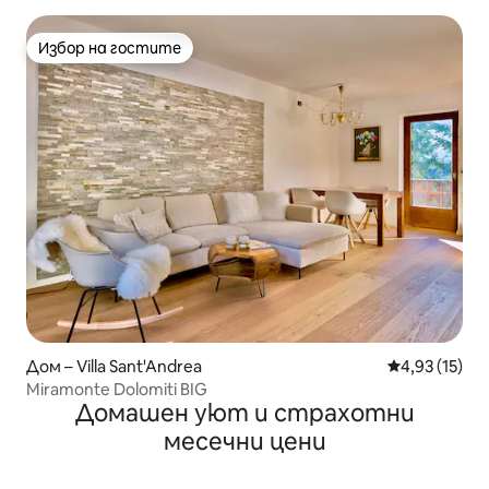
Избор на гостите
Избор на гостите
Дом – Villa Sant'Andrea
Средна оценк
4,93 (15)
Miramonte Dolomiti BIG
Домашен уют и страхотни
месечни цени