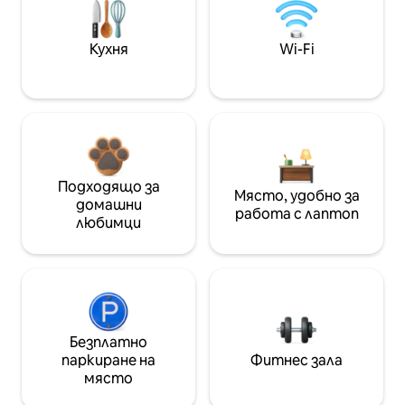
Кухня
Wi-Fi
Подходящо за
Място, удобно за
домашни
работа с лаптоп
любимци
Безплатно
паркиране на
Фитнес зала
място