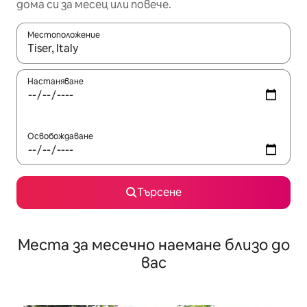
дома си за месец или повече.
Местоположение
Когато резултатите се покажат, използвайте клавишите 
Настаняване
Освобождаване
Търсене
Места за месечно наемане близо до
вас