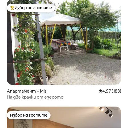
Избор на гостите
Най-популярен избор на гостите
Апартамент – Mis
Средна оценка
4,97 (183)
На две крачки от езерото
Избор на гостите
Избор на гостите