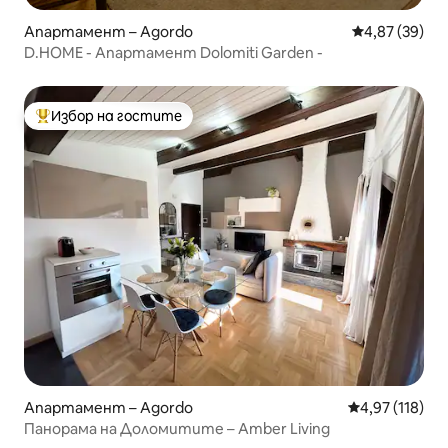
Апартамент – Agordo
Средна оценк
4,87 (39)
D.HOME - Апартамент Dolomiti Garden -
Избор на гостите
Най-популярен избор на гостите
Апартамент – Agordo
Средна оценка
4,97 (118)
Панорама на Доломитите – Amber Living