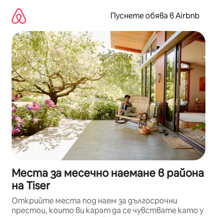
Пропускане
към
Пуснете обява в Airbnb
съдържанието
Места за месечно наемане в района
на Tiser
Открийте места под наем за дългосрочни
престои, които ви карат да се чувствате като у