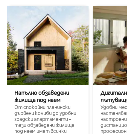
Напълно обзаведени
Дигитални н
жилища под наем
пътуващи п
От спокойни планински
Удобни места
дървени колиби до удобни
настаняване 
градски апартаменти –
настроени и
тези обзаведени жилища
дистанционн
под наем имат всички
професионалис