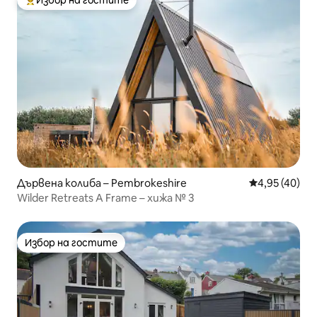
Избор на гостите
Най-популярен избор на гостите
Дървена колиба – Pembrokeshire
Средна оценк
4,95 (40)
Wilder Retreats A Frame – хижа № 3
Избор на гостите
Избор на гостите