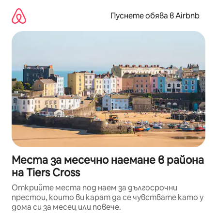
Пропускане
към
Пуснете обява в Airbnb
съдържанието
Места за месечно наемане в района
на Tiers Cross
Открийте места под наем за дългосрочни
престои, които ви карат да се чувствате като у
дома си за месец или повече.