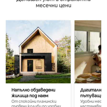
месечни цени
Напълно обзаведени
Дигитални н
жилища под наем
пътуващи п
От спокойни планински
Удобни места
дървени колиби до удобни
настаняване 