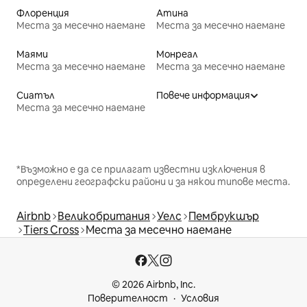
Флоренция
Атина
Места за месечно наемане
Места за месечно наемане
Маями
Монреал
Места за месечно наемане
Места за месечно наемане
Сиатъл
Повече информация
Места за месечно наемане
*Възможно е да се прилагат известни изключения в
определени географски райони и за някои типове места.
Airbnb
Великобритания
Уелс
Пембрукшър
Tiers Cross
Места за месечно наемане
© 2026 Airbnb, Inc.
Поверителност
Условия