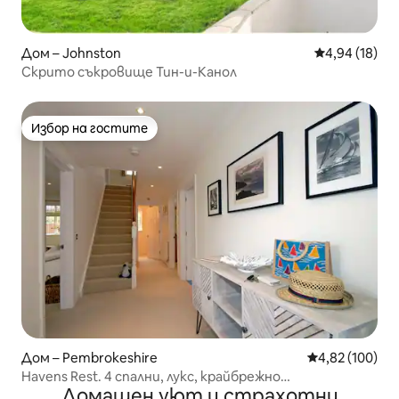
Дом – Johnston
Средна оценк
4,94 (18)
Скрито съкровище Тин-и-Канол
Избор на гостите
Избор на гостите
Дом – Pembrokeshire
Средна оценка
4,82 (100)
Havens Rest. 4 спални, лукс, крайбрежно
Домашен уют и страхотни
местоположение