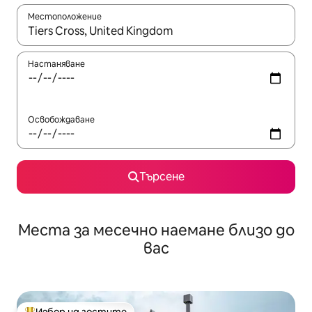
Местоположение
Когато резултатите се покажат, използвайте клавишите 
Настаняване
Освобождаване
Търсене
Места за месечно наемане близо до
вас