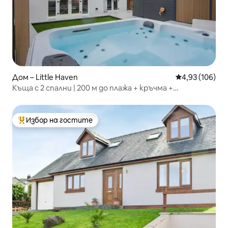
Дом – Little Haven
Средна оценка
4,93 (106)
Къща с 2 спални | 200 м до плажа + кръчма +
крайбрежна пътека
Избор на гостите
Най-популярен избор на гостите