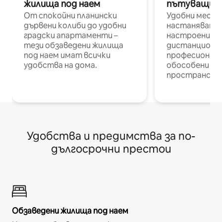
жилища под наем
пътуващи п
От спокойни планински
Удобни места
дървени колиби до удобни
настаняване 
градски апартаменти –
настроени и
тези обзаведени жилища
дистанционн
под наем имат всички
професионалис
удобства на дома.
обособени р
пространств
Удобства и предимства за по-
дългосрочни престои
Обзаведени жилища под наем