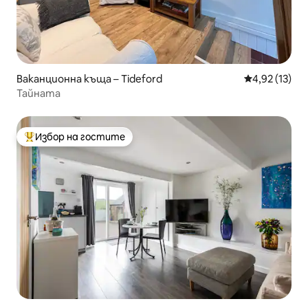
Ваканционна къща – Tideford
Средна оценк
4,92 (13)
Тайната
Избор на гостите
Най-популярен избор на гостите