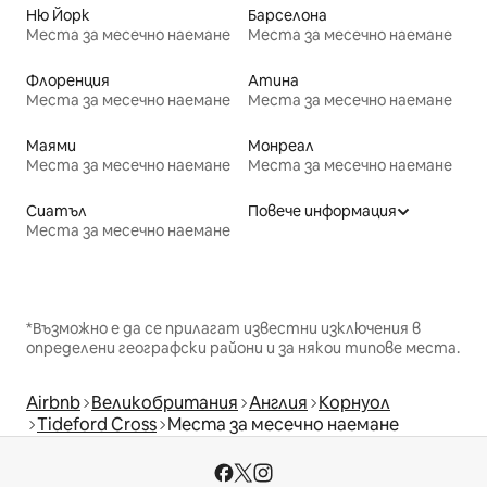
Ню Йорк
Барселона
Места за месечно наемане
Места за месечно наемане
Флоренция
Атина
Места за месечно наемане
Места за месечно наемане
Маями
Монреал
Места за месечно наемане
Места за месечно наемане
Сиатъл
Повече информация
Места за месечно наемане
*Възможно е да се прилагат известни изключения в
определени географски райони и за някои типове места.
Airbnb
Великобритания
Англия
Корнуол
Tideford Cross
Места за месечно наемане