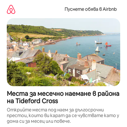
Пропускане
към
Пуснете обява в Airbnb
съдържанието
Места за месечно наемане в района
на Tideford Cross
Открийте места под наем за дългосрочни
престои, които ви карат да се чувствате като у
дома си за месец или повече.