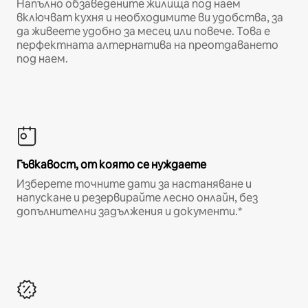
Напълно обзаведените жилища под наем
включват кухня и необходимите ви удобства, за
да живеете удобно за месец или повече. Това е
перфектната алтернатива на преотдаването
под наем.
Гъвкавост, от която се нуждаете
Изберете точните дати за настаняване и
напускане и резервирайте лесно онлайн, без
допълнителни задължения и документи.*