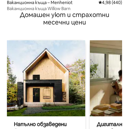
Ваканционна къща – Menheniot
Средна оценка
4,98 (440)
Ваканционна къща Willow Barn
Домашен уют и страхотни
месечни цени
Напълно обзаведени
Дигитални н