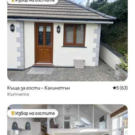
Избор на гостите
Най-популярен избор на гостите
Къща за гости – Калингтън
Средна оц
5 (63)
Кътчето
Избор на гостите
Най-популярен избор на гостите