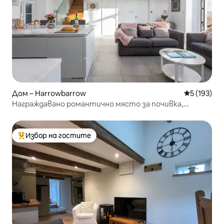
Дом – Harrowbarrow
Средна оце
5 (193)
Награждавано романтично място за почивка,
подходящо за кучета
Избор на гостите
Най-популярен избор на гостите