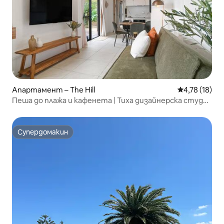
Апартамент – The Hill
Средна оценк
4,78 (18)
Пеша до плажа и кафенета | Тиха дизайнерска студио
апартамент
Супердомакин
Супердомакин