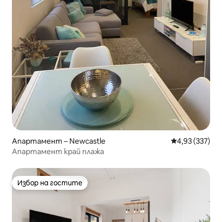
Апартамент – Newcastle
Средна оценка
4,93 (337)
Апартамент край плажа
Избор на гостите
Избор на гостите