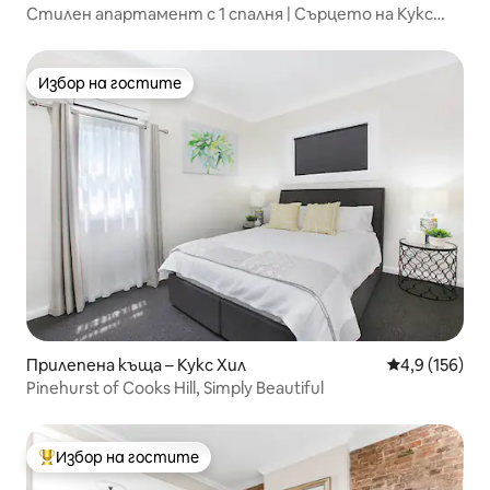
Стилен апартамент с 1 спалня | Сърцето на Кукс
Хил, наблизо до всичко
Избор на гостите
Избор на гостите
Прилепена къща – Кукс Хил
Средна оценк
4,9 (156)
Pinehurst of Cooks Hill, Simply Beautiful
Избор на гостите
Най-популярен избор на гостите