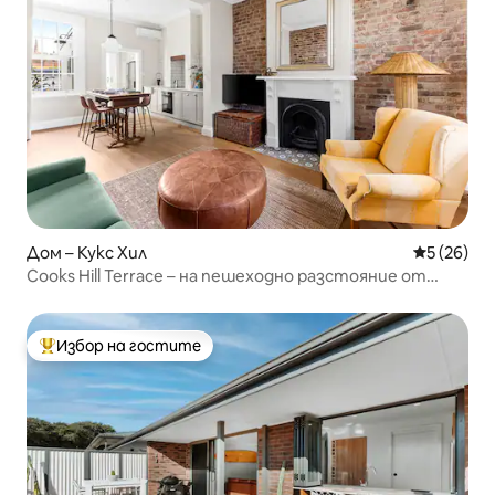
Дом – Кукс Хил
Средна оц
5 (26)
Cooks Hill Terrace – на пешеходно разстояние от
всичко
Избор на гостите
Най-популярен избор на гостите