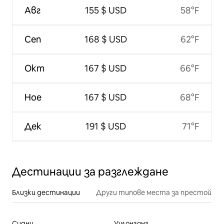
Авг
155 $ USD
58°F
Сеп
168 $ USD
62°F
Окт
167 $ USD
66°F
Ное
167 $ USD
68°F
Дек
191 $ USD
71°F
Дестинации за разглеждане
Близки дестинации
Други типове места за престой
Сидни
Уулонгонг