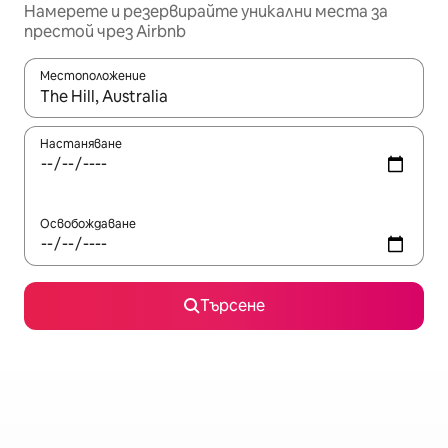
Намерете и резервирайте уникални места за
престой чрез Airbnb
Местоположение
Когато резултатите се покажат, използвайте клавишите 
Настаняване
Освобождаване
Търсене