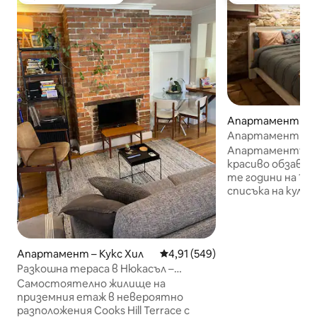
Избор на гостите
Най-популярен 
Апартамент за 
укс Хил
Апартамент за 
Cellar – The Hill
Апартаментът Cl
красиво обзавед
те години на 19-
списъка на култ
в района „Хил“. Зашеметяваща
гледка от задна
има достъп пре
самостоятелен 
Апартамент – Кукс Хил
Средна оценка: 4,91 от 5, 549
4,91 (549)
разходка от рес
Разкошна тераса в Нюкасъл –
Гражданския те
апартамент с 1 спалня на приземния
Самостоятелно жилище на
крайбрежието, п
етаж
приземния етаж в невероятно
местните плажове. Насладет
разположения Cooks Hill Terrace с
безплатна бутил