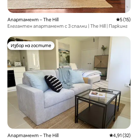
Апартамент – The Hill
Средна оц
5 (15)
Елегантен апартамент с 3 спални | The Hill | Паркинг
Избор на гостите
Избор на гостите
Апартамент – The Hill
Средна оценк
4,91 (32)