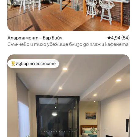
Апартамент – Бар Бийч
Средна оценк
4,94 (54)
Слънчево и тихо убежище близо до плаж и кафенета
Избор на гостите
Най-популярен избор на гостите