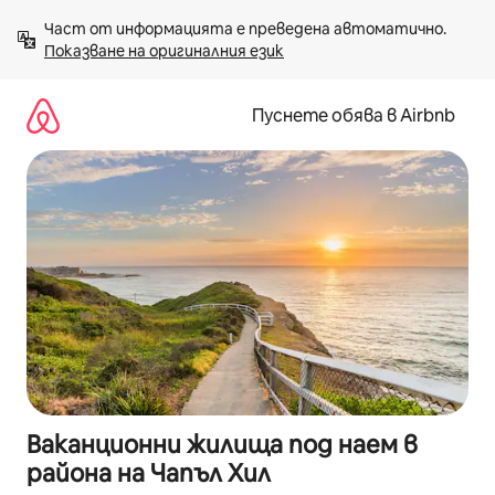
Пропускане
Част от информацията е преведена автоматично. 
към
Показване на оригиналния език
съдържанието
Пуснете обява в Airbnb
Ваканционни жилища под наем в
района на Чапъл Хил