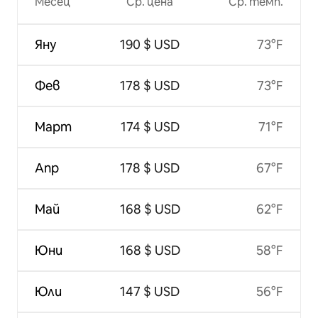
Месец
Ср. цена
Ср. темп.
Яну
190 $ USD
73°F
Фев
178 $ USD
73°F
Март
174 $ USD
71°F
Апр
178 $ USD
67°F
Май
168 $ USD
62°F
Юни
168 $ USD
58°F
Юли
147 $ USD
56°F