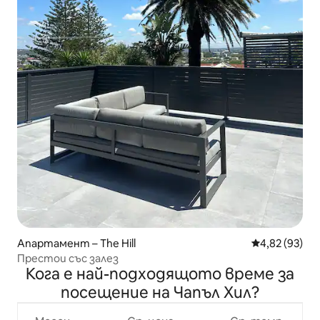
Апартамент – The Hill
Средна оценк
4,82 (93)
Престои със залез
Кога е най-подходящото време за
посещение на Чапъл Хил?