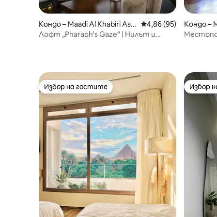
Кондо – Maadi Al Khabiri Ash
Средна оценка: 4,86 
4,86 (95)
Кондо – M
Sharqeyah
Gharbey
Лофт „Pharaoh's Gaze“ | Нилът и
Местопол
забележителностите
дизайн (
Избор на гостите
Избор 
Избор на гостите
Избор 