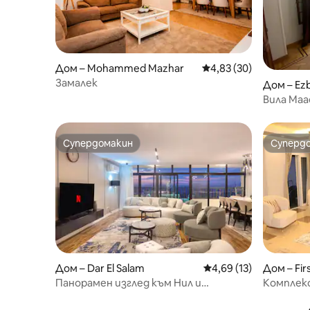
Дом – Mohammed Mazhar
Средна оценка: 4,83 
4,83 (30)
Замалек
Дом – Ez
Вила Maa
Супердомакин
Суперд
Супердомакин
Суперд
Дом – Dar El Salam
Средна оценка: 4,69 
4,69 (13)
Дом – Fir
Панорамен изглед към Нил и
Комплекс
пирамидите 4 спални – Маади