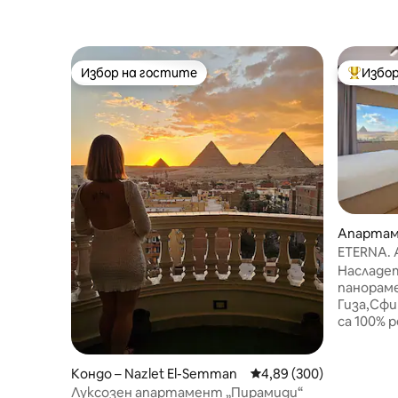
Избор на гостите
Избор
Избор на гостите
Най-поп
Апартам
ETERNA. 
изглед к
Насладет
панораме
Гиза,Сфи
са 100% 
разгледа
Отдайте
гледка к
Кондо – Nazlet El-Semman
Средна оценка: 4,89 о
4,89 (300)
отвсякъ
Луксозен апартамент „Пирамиди“