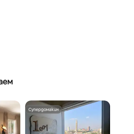
аем
Супердомакин
Супердомакин