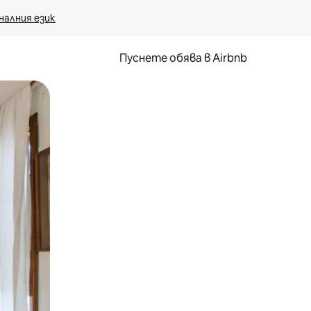
налния език
Пуснете обява в Airbnb