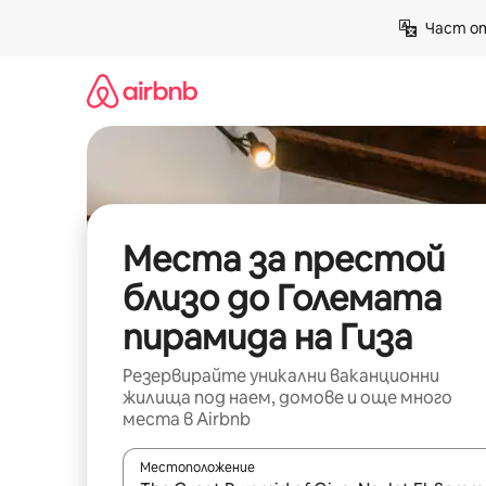
Пропускане
Част от
към
съдържанието
Места за престой
близо до Големата
пирамида на Гиза
Резервирайте уникални ваканционни
жилища под наем, домове и още много
места в Airbnb
Местоположение