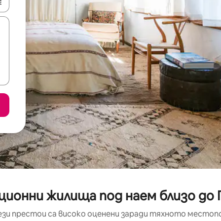
е клавишите със стрелки нагоре и надолу или навигирайте с д
ционни жилища под наем близо до 
ези престои са високо оценени заради тяхното местоп