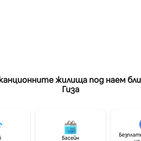
ско студио или докато си
Големия египетски музей и с
 в джакузито. Също така е
няколко минути от
нути пеша от входната
емблематичното плато Гиза
 пирамидите. За да се
прави едно от най-удобнит
вате максимално от
за настаняване с изглед към
то си, не забравяйте да
пирамидите в Кайро. Внимателно
те изживяванията ни!
проектирано и наскоро обза
е ангажимент да
помещението съчетава мо
авим на гостите си
комфорт с незабравима глед
кото гостоприемство,
Вашето перфектно египет
аслужават.
изживяване започва тук.
канционните жилища под наем бли
Гиза
Безплат
i
Басейн