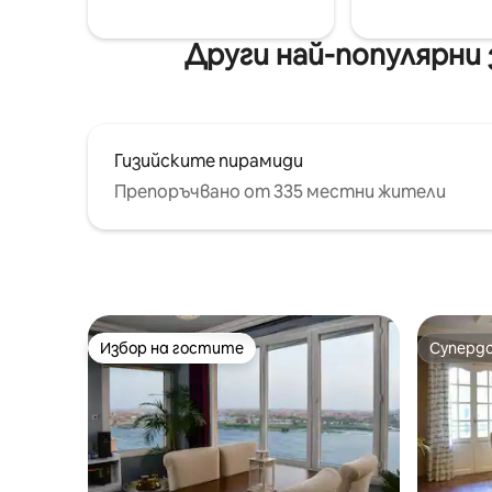
Други най-популярни
Гизийските пирамиди
Препоръчвано от 335 местни жители
Избор на гостите
Суперд
Избор на гостите
Суперд