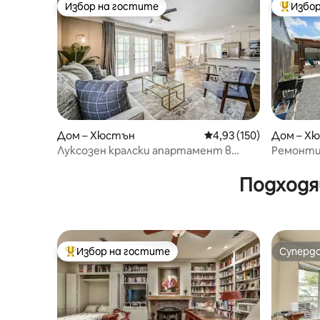
Избор на гостите
Избор
Избор на гостите
Най-поп
Дом – Хюстън
Средна оценка: 4,93 о
4,93 (150)
Дом – Х
Луксозен кралски апартамент в
Ремонти
Сентрал Хайтс
Хюстън Х
баровет
Подходя
Избор на гостите
Суперд
Най-популярен избор на гостите
Суперд