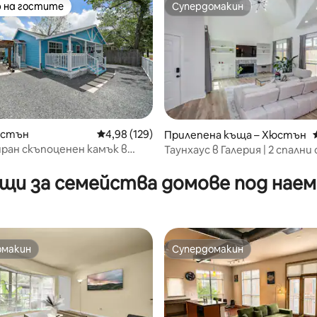
 на гостите
Супердомакин
улярен избор на гостите
Супердомакин
т 5, 150 отзива
юстън
Средна оценка: 4,98 от 5, 129 отзива
4,98 (129)
Прилепена къща – Хюстън
ран скъпоценен камък в
Таунхаус в Галерия | 2 спални
айтс! | Разходете се до
двойно легло и 2,5 бани
е!
щи за семейства домове под наем 
омакин
Супердомакин
омакин
Супердомакин