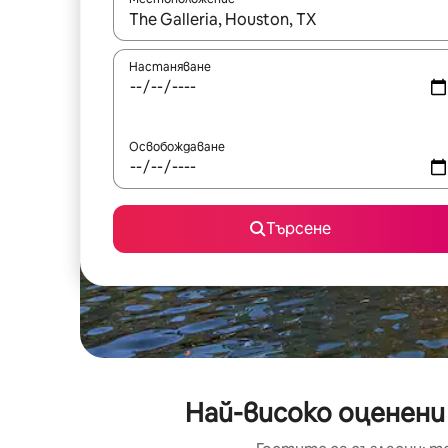
Когато резултатите се покажат, използвайт
Настаняване
Освобождаване
Търсене
Най-високо оценени