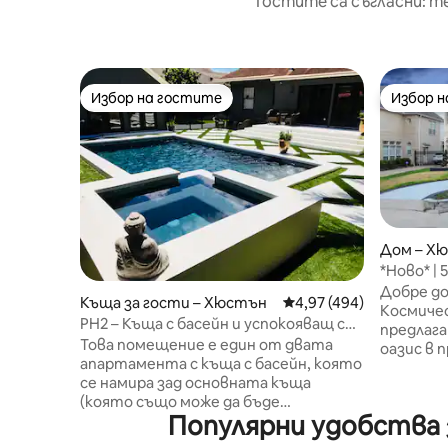
Гостите са съгласни: т
Избор на гостите
Избор 
Избор на гостите
Избор 
Дом – Х
*Ново* | 
| Светов
Добре д
Къща за гости – Хюстън
Средна оценка: 4,97 о
4,97 (494)
Космичес
PH2 – Къща с басейн и успокояващ спа
предлаг
център в Монтроуз
Това помещение е един от двата
оазис в 
апартамента с къща с басейн, която
квартал 
се намира зад основната къща
предлага
(която също може да бъде
метра п
Популярни удобства 
допълнително помещение в Airbnb
цялото с
или моето жилище). Това е горното
Основни