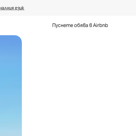
налния език
Пуснете обява в Airbnb