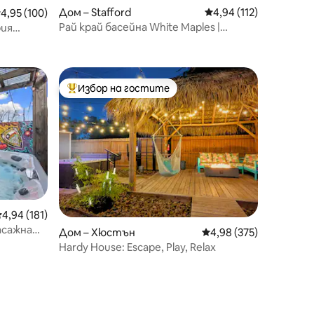
Дом – Stafford
Средна оценка: 4,94 
4,94 (112)
редна оценка: 4,95 от 5, 100 отзива
4,95 (100)
Рай край басейна White Maples |
рия
Басейн със спа и подгряване!
Избор на гостите
Най-популярен избор на гостите
редна оценка: 4,94 от 5, 181 отзива
4,94 (181)
асажна
Дом – Хюстън
Средна оценка: 4,98 
4,98 (375)
Hardy House: Escape, Play, Relax