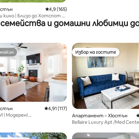
юстън
Средна оценка: 4,9 от 5, 165 отзива
4,9 (165)
и кино | Близо до Хотспот в
 семейства и домашни любимци до
омакин
Избор на гостите
омакин
Избор на гостите
т 5, 143 отзива
юстън
Средна оценка: 4,91 от 5, 117 отзива
4,91 (117)
 | Модерен!
Апартамент – Хюстън
С
|20 минути до NRG и
Bellaire Luxury Apt /Med Cente
ския център
Location