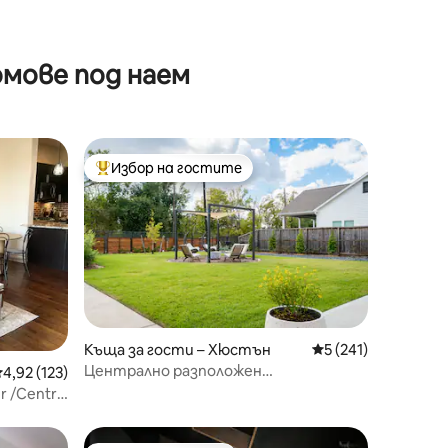
мове под наем
Избор на гостите
Най-популярен избор на гостите
Къща за гости – Хюстън
Средна оценка: 5 
5 (241)
Централно разположен
редна оценка: 4,92 от 5, 123 отзива
4,92 (123)
апартамент-студио на просторен
r /Central
парцел