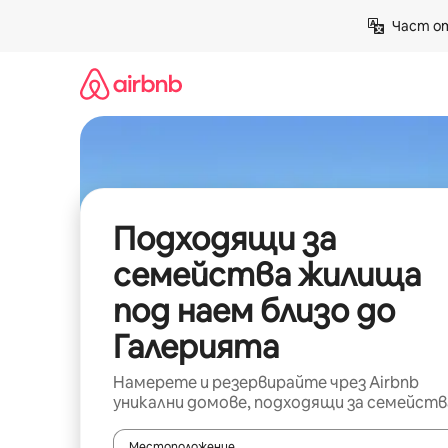
Пропускане
Част от
към
съдържанието
Подходящи за
семейства жилища
под наем близо до
Галерията
Намерете и резервирайте чрез Airbnb
уникални домове, подходящи за семейств
Местоположение