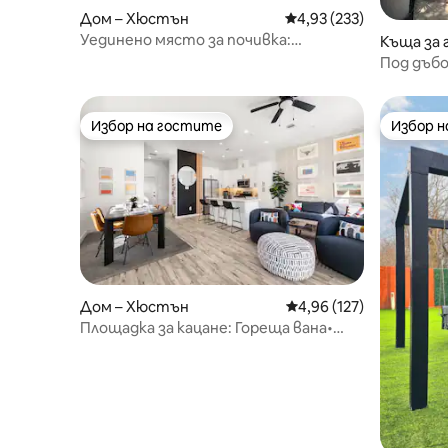
Дом – Хюстън
Средна оценка: 4,93 о
4,93 (233)
Уединено място за почивка:
Къща за 
медицински център/изглед към
Под дъб
града – масажен стол
Избор на гостите
Избор 
Избор на гостите
Избор 
Дом – Хюстън
Средна оценка: 4,96 о
4,96 (127)
Площадка за кацане: Гореща вана•
Игрова стая• Огнище• Барбекю