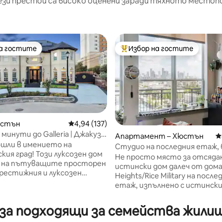
ези престои са високо оценени заради тяхното местоп
на гостите
Избор на гостите
на гостите
Най-популярен избор на гос
юстън
Средна оценка: 4,94 от 5, 137 отзива
4,94 (137)
5 минути до Galleria | Джакузи
Апартамент – Хюстън
С
на купа
ошли в имението на
Студио на последния етаж, 
т 5, 494 отзива
кия град! Този луксозен дом
изглед към Ню Йорк, изглед 
Не просто място за отсядан
а на пътуващите просторен
центъра, басейн
истински дом далеч от дом
престижния и луксозен
Heights/Rice Military на после
Galleria в Хюстън. Домът
етаж, изпълнено с истинск
 повече от 4000 квадратни
растения, добра енергия и в
ространство, на което
детайл, за който не сте зна
за подходящи за семейства жилищ
емейство да се наслади.
ви е нужен. Събудете се, из
 характеристики: ⟣