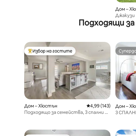
Дом – Х
Джакузи 
Подходящи за
Хюстън
Избор на гостите
Суперд
Най-популярен избор на гостите
Суперд
Дом – Хюстън
Средна оценка: 4,99 о
4,99 (143)
Дом – Х
Подходящо за семейства, 3 спални и
3 СПАЛНИ
просторен заден двор!
Височини
медицин