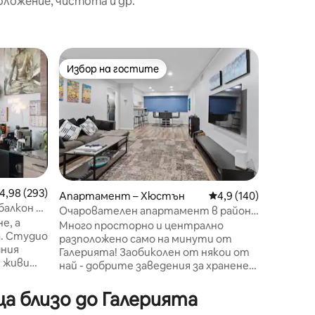
оложение, чистота и др.
Къща за
Избор на гостите
Избо
тите
Избор на гостите
Най-по
Всички 
за гост
La Casit
разполож
изгрява
Хюстън 
похвали
уникалн
местни 
Позволе
редна оценка: 4,98 от 5, 293 отзива
4,98 (293)
Апартамент – Хюстън
Средна оценка: 4,9 
4,9 (140)
насладя
балкон с
Очарователен апартамент в района
новопос
към
е, а
на Ъптаун/Галерия
Много просторно и централно
множест
а. Студио
разположено само на минути от
буйна зе
дния
Галерията! Заобиколен от някои от
разглед
и живи
най - добрите заведения за хранене,
може да
секи
развлечения и пазаруване, които
притесн
ели, че
Хюстън може да предложи. Кратко
Хюстън 
а близо до Галерията
лезте на
пътуване надолу по Уестхаймер ще
кола, а 