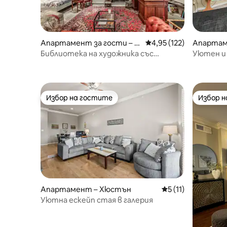
Апартамент за гости – Х
Средна оценка: 4,95 о
4,95 (122)
Апартам
юстън
Библиотека на художника със
Уютен и
самостоятелен плувен басейн
„Галерия
Избор на гостите
Избор 
Избор на гостите
Избор 
Апартамент – Хюстън
Средна оценка: 5 
5 (11)
Уютна ескейп стая в галерия