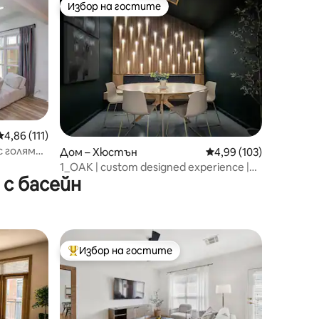
Избор на гостите
Избор на гостите
Средна оценка: 4,86 от 5, 111 отзива
4,86 (111)
 с голямо
Дом – Хюстън
Средна оценка: 4,99 
4,99 (103)
1_OAK | custom designed experience |
с басейн
sleeps 10
Избор на гостите
Най-популярен избор на гостите