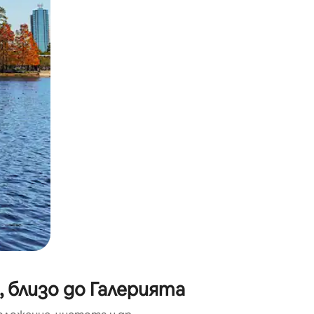
окосване или плъзгане.
 близо до Галерията