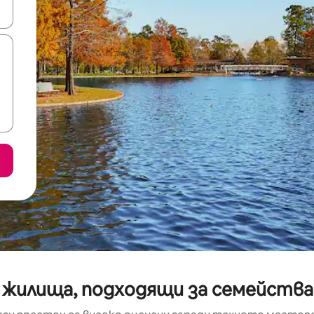
е клавишите със стрелки нагоре и надолу или навигирайте с д
 жилища, подходящи за семейства,