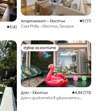
Апартамент – Хюстън
Средна оценка: 5
5 (17)
Casa Philia – Хюстън, Галерия
Средна оценка: 5 от 5, 4 отзива
5 (4)
Избор на гостите
Избор на гостите
Дом – Хюстън
Средна оценка: 4,94 
4,94 (173)
Дом с дискотека в джунглата и
отопляем басейн в атриума