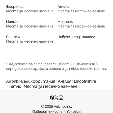
Флоренция
Атина
Места за месечно наемане
Места за месечно наемане
Маями
Монреал
Места за месечно наемане
Места за месечно наемане
Сиатъл
Повече информация
Места за месечно наемане
*Възможно е да се прилагат известни изключения в
определени географски райони и за някои типове места.
Airbnb
Великобритания
Англия
Lincolnshire
Тетни
Места за месечно наемане
© 2026 Airbnb, Inc.
Поверителност
Условия