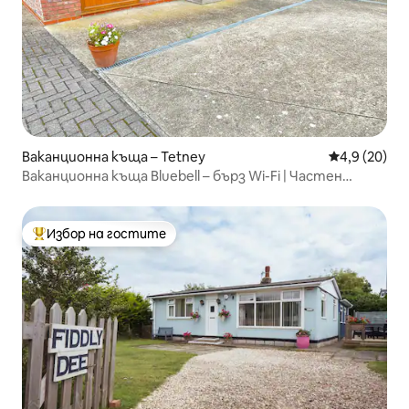
Ваканционна къща – Tetney
Средна оцен
4,9 (20)
Ваканционна къща Bluebell – бърз Wi-Fi | Частен
паркинг
Избор на гостите
Най-популярен избор на гостите