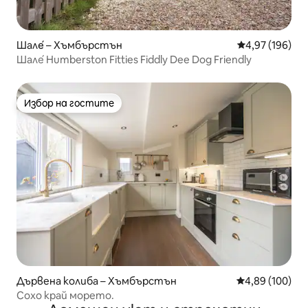
Шале́ – Хъмбърстън
Средна оценка
4,97 (196)
Шале́ Humberston Fitties Fiddly Dee Dog Friendly
Избор на гостите
Избор на гостите
Дървена колиба – Хъмбърстън
Средна оценка
4,89 (100)
Сохо край морето.