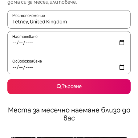
дома си за месец или повече.
Местоположение
Когато резултатите се покажат, използвайте клавишите 
Настаняване
Освобождаване
Търсене
Места за месечно наемане близо до
вас