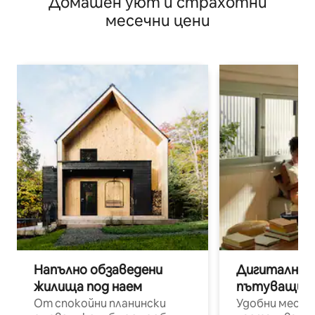
Домашен уют и страхотни
месечни цени
Напълно обзаведени
Дигитални н
жилища под наем
пътуващи п
От спокойни планински
Удобни места