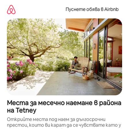
Пропускане
към
Пуснете обява в Airbnb
съдържанието
Места за месечно наемане в района
на Tetney
Открийте места под наем за дългосрочни
престои, които ви карат да се чувствате като у