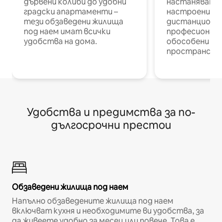
дървени колиби до удобни
настаняване 
градски апартаменти –
настроени и
тези обзаведени жилища
дистанционн
под наем имат всички
професионалис
удобства на дома.
обособени р
пространств
Удобства и предимства за по-
дългосрочни престои
Обзаведени жилища под наем
Напълно обзаведените жилища под наем
включват кухня и необходимите ви удобства, за
да живеете удобно за месец или повече. Това е