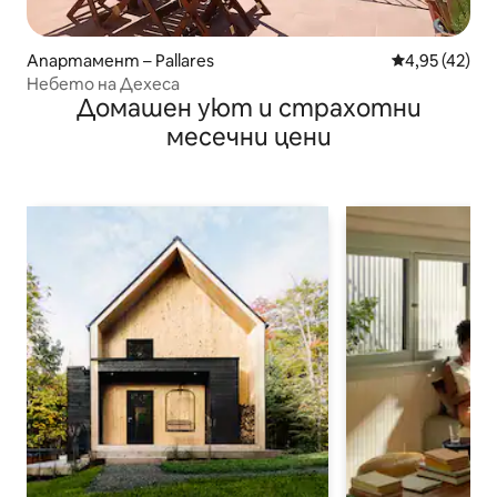
Апартамент – Pallares
Средна оценк
4,95 (42)
Небето на Дехеса
Домашен уют и страхотни
месечни цени