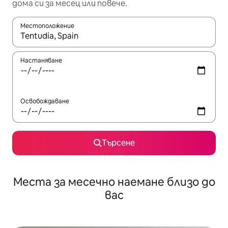
дома си за месец или повече.
Местоположение
Когато резултатите се покажат, използвайте клавишите 
Настаняване
Освобождаване
Търсене
Места за месечно наемане близо до
вас