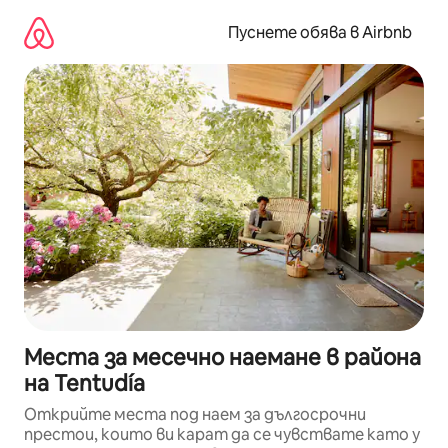
Пропускане
към
Пуснете обява в Airbnb
съдържанието
Места за месечно наемане в района
на Tentudía
Открийте места под наем за дългосрочни
престои, които ви карат да се чувствате като у