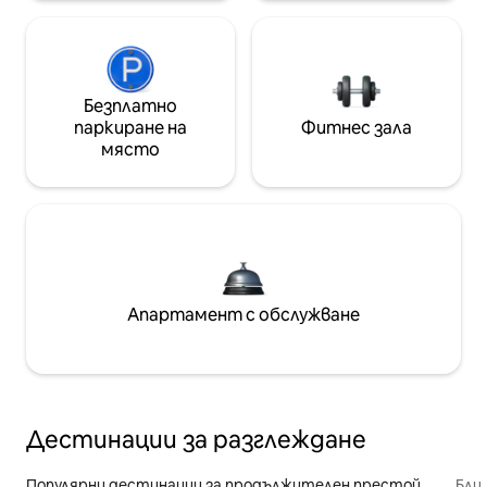
Безплатно
паркиране на
Фитнес зала
място
Апартамент с обслужване
Дестинации за разглеждане
Популярни дестинации за продължителен престой
Бли