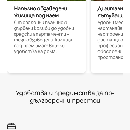
Напълно обзаведени
Дигитални н
жилища под наем
пътуващи п
От спокойни планински
Удобни места
дървени колиби до удобни
настаняване 
градски апартаменти –
настроени и
тези обзаведени жилища
дистанционн
под наем имат всички
професионалис
удобства на дома.
обособени р
пространств
Удобства и предимства за по-
дългосрочни престои