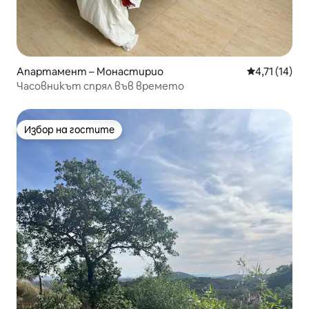
Апартамент – Монастирио
Средна оценк
4,71 (14)
Часовникът спрял във времето
Избор на гостите
Избор на гостите