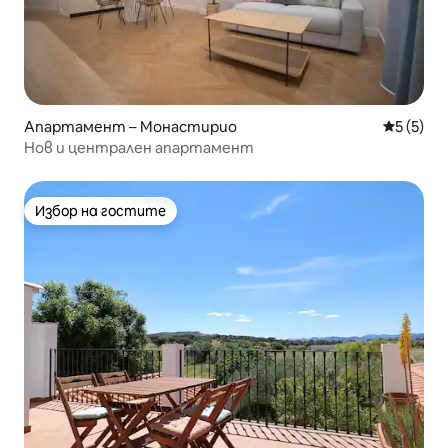
Апартамент – Монастирио
Средна о
5 (5)
Нов и централен апартамент
Избор на гостите
Избор на гостите