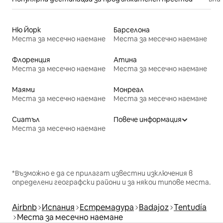
Ню Йорк
Барселона
Места за месечно наемане
Места за месечно наемане
Флоренция
Атина
Места за месечно наемане
Места за месечно наемане
Маями
Монреал
Места за месечно наемане
Места за месечно наемане
Сиатъл
Повече информация
Места за месечно наемане
*Възможно е да се прилагат известни изключения в
определени географски райони и за някои типове места.
Airbnb
Испания
Естремадура
Badajoz
Tentudía
Места за месечно наемане