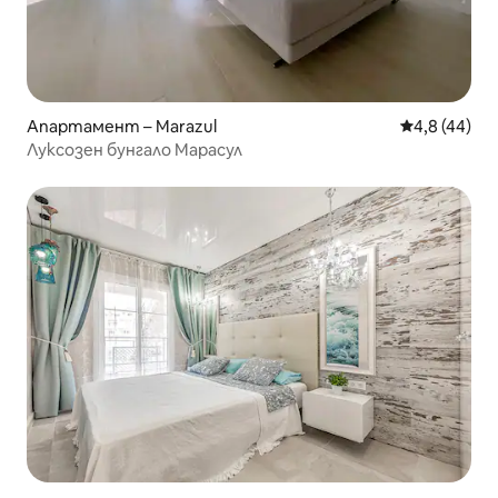
Апартамент – Marazul
Средна оцен
4,8 (44)
Луксозен бунгало Марасул