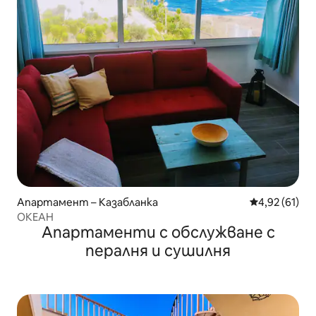
Апартамент – Казабланка
Средна оценк
4,92 (61)
ОКЕАН
Апартаменти с обслужване с
пералня и сушилня