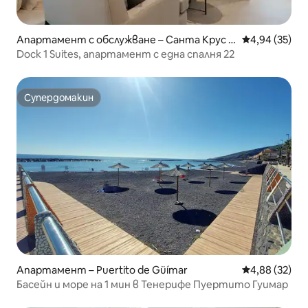
Апартамент с обслужване – Санта Крус д
Средна оценк
4,94 (35)
е Тенерифе
Dock 1 Suites, апартамент с една спалня 22
Супердомакин
Супердомакин
Апартамент – Puertito de Güímar
Средна оценк
4,88 (32)
Басейн и море на 1 мин в Тенерифе Пуертито Гуимар