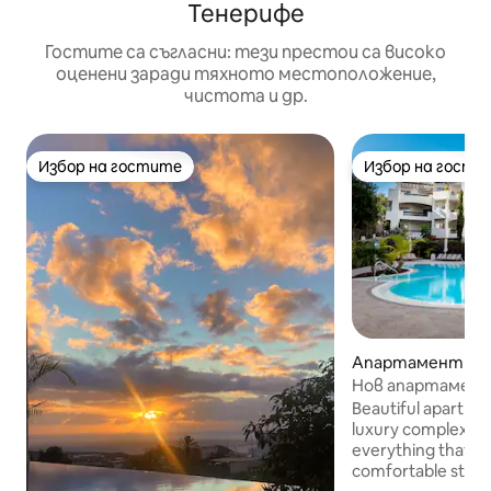
Тенерифе
Гостите са съгласни: тези престои са високо
оценени заради тяхното местоположение,
чистота и др.
Избор на гостите
Избор на гости
Избор на гостите
Избор на гости
Апартамент – P
Нов апартамент
комплекс. ФИТН
Beautiful apartme
басейни
luxury complex in Palm
everything that yo
comfortable stay