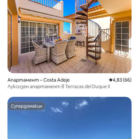
Апартамент – Costa Adeje
Средна оценк
4,83 (66)
Луксозен апартамент в Terrazas del Duque II
Супердомакин
Супердомакин