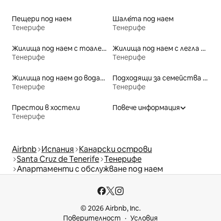
Пещери под наем
Шале́та под наем
Тенерифе
Тенерифе
Жилища под наем с тоалетни с достъпна височина
Жилища под наем с легла с достъпна височина
Тенерифе
Тенерифе
Жилища под наем до водата
Подходящи за семейства места под наем
Тенерифе
Тенерифе
Престои в хостели
Повече информация
Тенерифе
Airbnb
Испания
Канарски острови
Santa Cruz de Tenerife
Тенерифе
Апартаменти с обслужване под наем
© 2026 Airbnb, Inc.
Поверителност
Условия