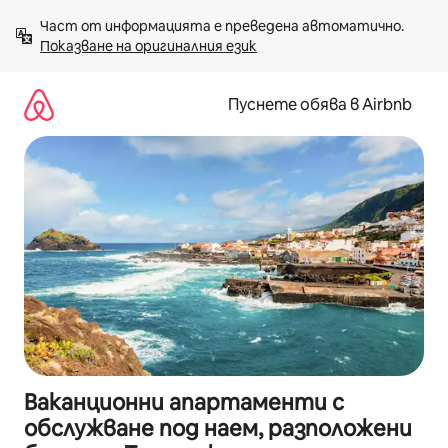
Пропускане
Част от информацията е преведена автоматично. 
към
Показване на оригиналния език
съдържанието
Пуснете обява в Airbnb
Ваканционни апартаменти с
обслужване под наем, разположени