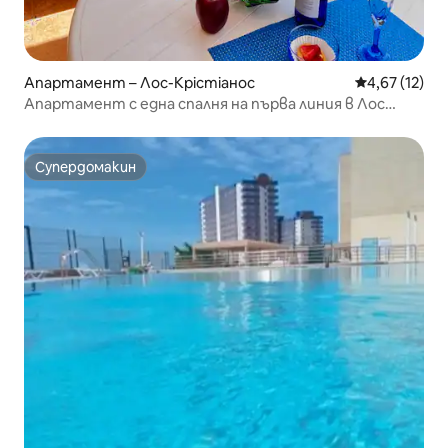
Апартамент – Лос-Крістіанос
Средна оценк
4,67 (12)
Апартамент с една спалня на първа линия в Лос
Кристианос
Супердомакин
Супердомакин