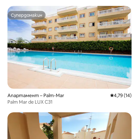
Супердомакин
Супердомакин
Апартамент – Palm-Mar
Средна оценк
4,79 (14)
Palm Mar de LUX C31