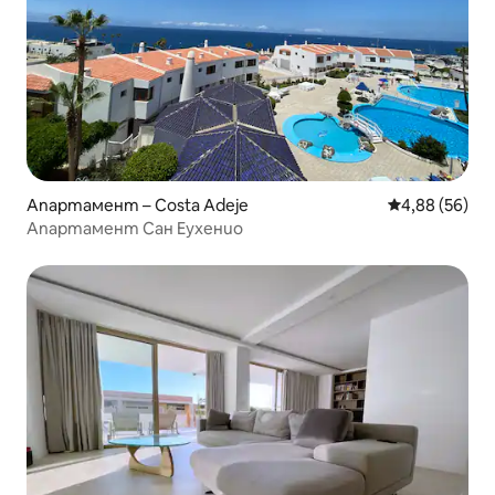
Апартамент – Costa Adeje
Средна оценк
4,88 (56)
Апартамент Сан Еухенио