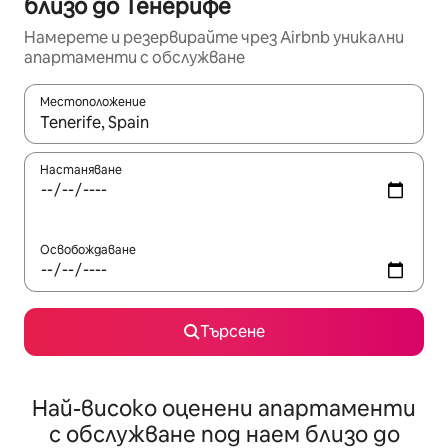
близо до Тенерифе
Намерете и резервирайте чрез Airbnb уникални
апартаменти с обслужване
Местоположение
Когато резултатите се покажат, използвайте клавишите 
Настаняване
Освобождаване
Търсене
Най-високо оценени апартаменти
с обслужване под наем близо до