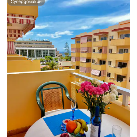
Супердомакин
Супердомакин