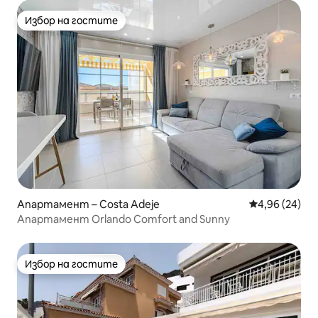
Избор на гостите
Избор на гостите
Апартамент – Costa Adeje
Средна оценк
4,96 (24)
Апартамент Orlando Comfort and Sunny
Избор на гостите
Избор на гостите