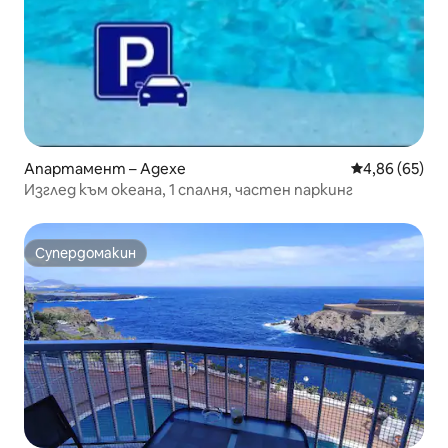
Апартамент – Адехе
Средна оценк
4,86 (65)
Изглед към океана, 1 спалня, частен паркинг
Супердомакин
Супердомакин