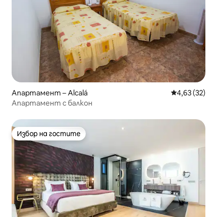
Апартамент – Alcalá
Средна оценк
4,63 (32)
Апартамент с балкон
Избор на гостите
Избор на гостите