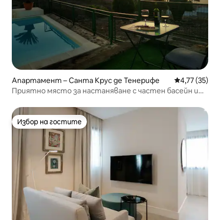
Апартамент – Санта Крус де Тенерифе
Средна оценк
4,77 (35)
Приятно място за настаняване с частен басейн и
гледка
Избор на гостите
Избор на гостите