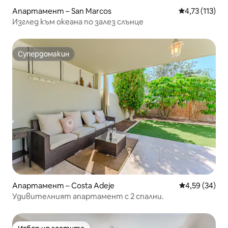
Апартамент – San Marcos
Средна оценк
4,73 (113)
Изглед към океана по залез слънце
Супердомакин
Супердомакин
Апартамент – Costa Adeje
Средна оценк
4,59 (34)
Удивителният апартамент с 2 спални.