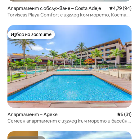
Апартамент с обслужване – Costa Adeje
Средна оценк
4,79 (94)
Torviscas Playa Comfort с изглед към морето, Коста
Адехе
Избор на гостите
Избор на гостите
Апартамент – Адехе
Средна оц
5 (31)
Семеен апартамент с изглед към морето и басейн с
подгряване