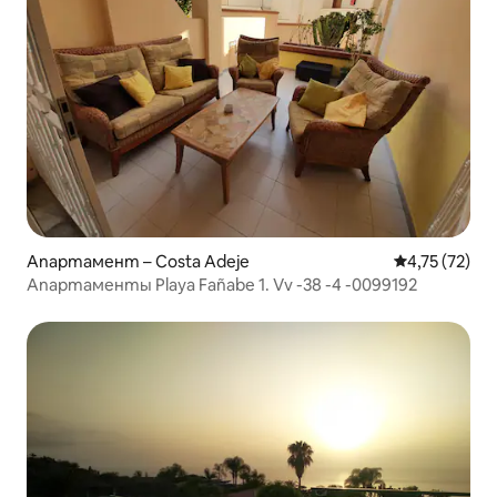
Апартамент – Costa Adeje
Средна оценк
4,75 (72)
Апартаменты Playa Fañabe 1. Vv -38 -4 -0099192