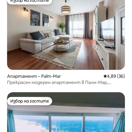
Избор на гостите
Избор на гостите
Апартамент – Palm-Mar
Средна оценк
4,89 (36)
Прекрасен модерен апартамент в Палм-Мар,
Тенерифе
Избор на гостите
Избор на гостите