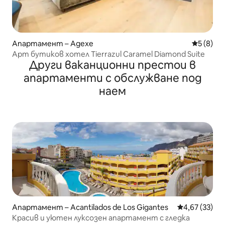
Апартамент – Адехе
Средна о
5 (8)
Арт бутиков хотел Tierrazul Caramel Diamond Suite
Други ваканционни престои в
апартаменти с обслужване под
наем
Апартамент – Acantilados de Los Gigantes
Средна оценк
4,67 (33)
Красив и уютен луксозен апартамент с гледка