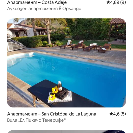
Апартамент – Costa Adeje
Средна оцен
4,89 (9)
Луксозен апартамент в Орландо
Апартамент – San Cristóbal de La Laguna
Средна оце
4,6 (5)
Вила „Ел Пикачо Тенерифе“