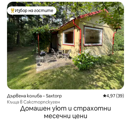
Избор на гостите
Най-популярен избор на гостите
Дървена колиба – Saxtorp
Средна оценк
4,97 (39)
Къща в Саксторпскуген
Домашен уют и страхотни
месечни цени