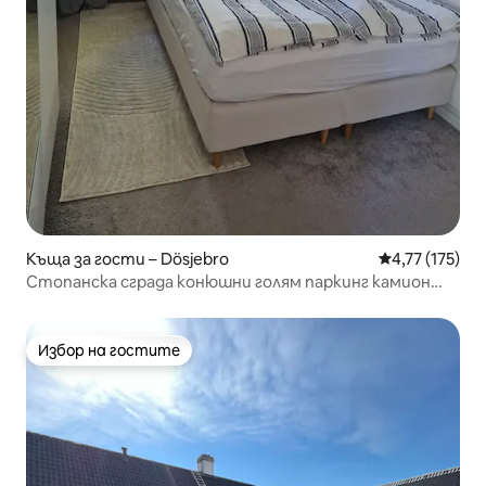
Къща за гости – Dösjebro
Средна оценка
4,77 (175)
Стопанска сграда конюшни голям паркинг камион
боксове
Избор на гостите
Избор на гостите