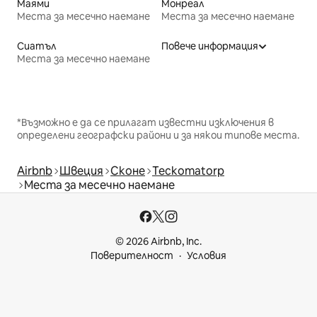
Маями
Монреал
Места за месечно наемане
Места за месечно наемане
Сиатъл
Повече информация
Места за месечно наемане
*Възможно е да се прилагат известни изключения в
определени географски райони и за някои типове места.
Airbnb
Швеция
Сконе
Teckomatorp
Места за месечно наемане
© 2026 Airbnb, Inc.
Поверителност
Условия