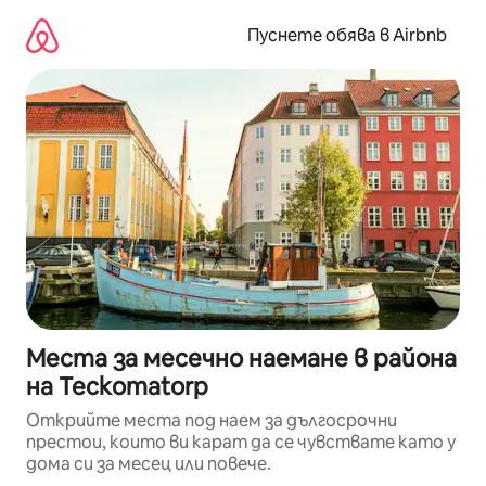
Пропускане
към
Пуснете обява в Airbnb
съдържанието
Места за месечно наемане в района
на Teckomatorp
Открийте места под наем за дългосрочни
престои, които ви карат да се чувствате като у
дома си за месец или повече.