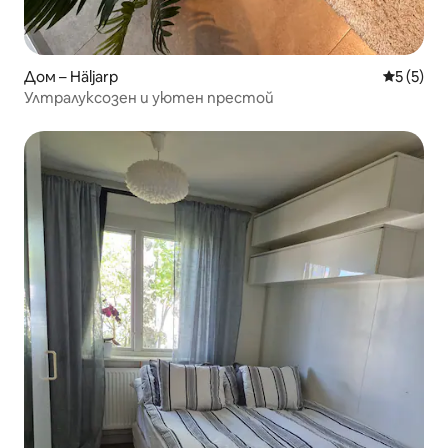
Дом – Häljarp
Средна о
5 (5)
Ултралуксозен и уютен престой