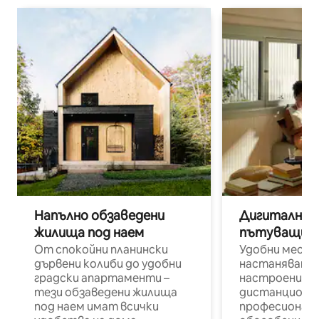
Напълно обзаведени
Дигитални н
жилища под наем
пътуващи п
От спокойни планински
Удобни места
дървени колиби до удобни
настаняване 
градски апартаменти –
настроени и
тези обзаведени жилища
дистанционн
под наем имат всички
професионалис