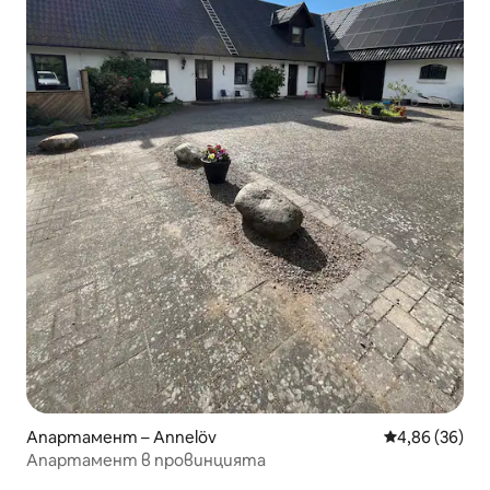
Апартамент – Annelöv
Средна оценк
4,86 (36)
Апартамент в провинцията