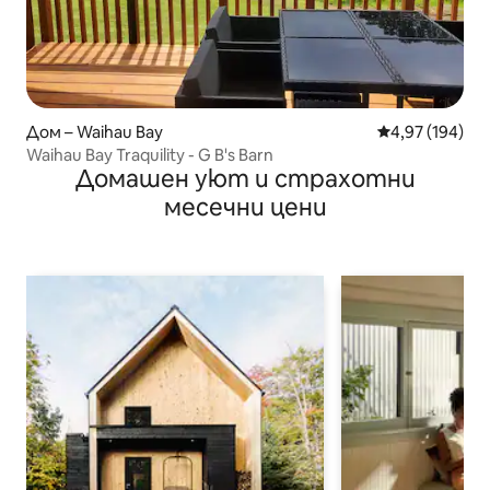
Дом – Waihau Bay
Средна оценка
4,97 (194)
Waihau Bay Traquility - G B's Barn
Домашен уют и страхотни
месечни цени