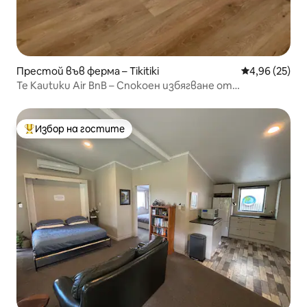
Престой във ферма – Tikitiki
Средна оценк
4,96 (25)
Te Kautuku Air BnB – Спокоен избягване от
ежедневието на източното крайбрежие!
Избор на гостите
Най-популярен избор на гостите