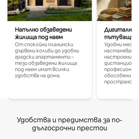
Напълно обзаведени
Дигитални н
жилища под наем
пътуващи п
От спокойни планински
Удобни места
дървени колиби до удобни
настаняване 
градски апартаменти –
настроени и
тези обзаведени жилища
дистанционн
под наем имат всички
професионалис
удобства на дома.
обособени р
пространств
Удобства и предимства за по-
дългосрочни престои