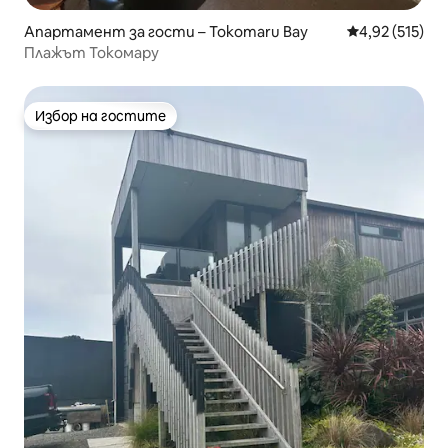
Апартамент за гости – Tokomaru Bay
Средна оценка
4,92 (515)
Плажът Токомару
Избор на гостите
Избор на гостите