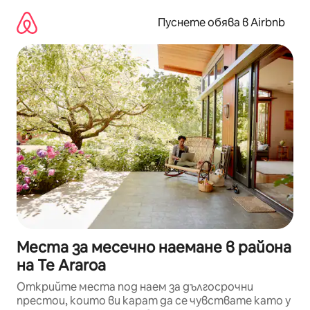
Пропускане
към
Пуснете обява в Airbnb
съдържанието
Места за месечно наемане в района
на Te Araroa
Открийте места под наем за дългосрочни
престои, които ви карат да се чувствате като у