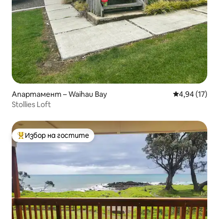
Апартамент – Waihau Bay
Средна оценк
4,94 (17)
Stollies Loft
Избор на гостите
Най-популярен избор на гостите