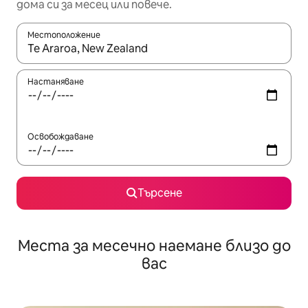
дома си за месец или повече.
Местоположение
Когато резултатите се покажат, използвайте клавишите 
Настаняване
Освобождаване
Търсене
Места за месечно наемане близо до
вас