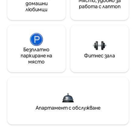
Място, удобно за
домашни
работа с лаптоп
любимци
Безплатно
паркиране на
Фитнес зала
място
Апартамент с обслужване