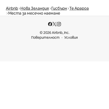
Airbnb
Нова Зеландия
Гисбърн
Те Арароа
Места за месечно наемане
© 2026 Airbnb, Inc.
Поверителност
Условия