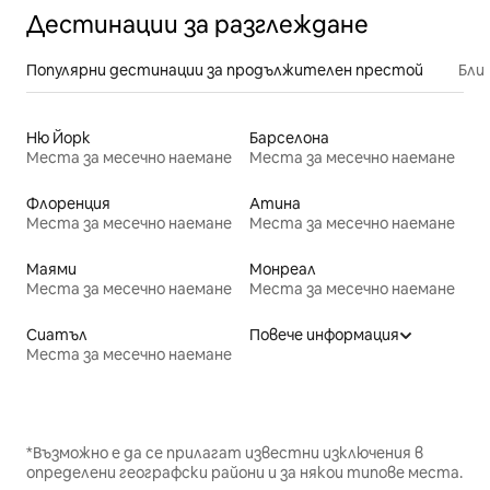
Дестинации за разглеждане
Популярни дестинации за продължителен престой
Бли
Ню Йорк
Барселона
Места за месечно наемане
Места за месечно наемане
Флоренция
Атина
Места за месечно наемане
Места за месечно наемане
Маями
Монреал
Места за месечно наемане
Места за месечно наемане
Сиатъл
Повече информация
Места за месечно наемане
*Възможно е да се прилагат известни изключения в
определени географски райони и за някои типове места.