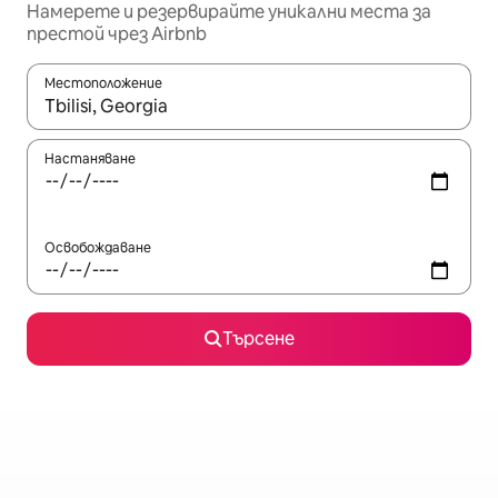
Намерете и резервирайте уникални места за
престой чрез Airbnb
Местоположение
Когато резултатите се покажат, използвайте клавишите 
Настаняване
Освобождаване
Търсене