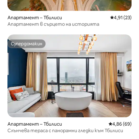
Апартамент – Тбилиси
Средна оценк
4,91 (23)
Апартамент в сърцето на историята
Супердомакин
Супердомакин
Апартамент – Тбилиси
Средна оценк
4,86 (69)
Слънчева тераса с панорамни гледки към Тбилиси