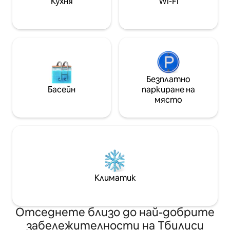
Кухня
Wi-Fi
Филмов проектор Вземане от
летището Suzuki Swift 80 лв.
Безплатно
Басейн
паркиране на
място
Климатик
Отседнете близо до най-добрите
забележителности на Тбилиси