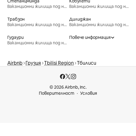
Степанцминда
Кобулети
Ваканционни жилища под наем
Ваканционни жилища под наем
Трабзон
Дилиджан
Ваканционни жилища под наем
Ваканционни жилища под наем
Гудаури
Повече информация
Ваканционни жилища под наем
Airbnb
Грузия
Tbilisi Region
Тбилиси
© 2026 Airbnb, Inc.
Поверителност
Условия