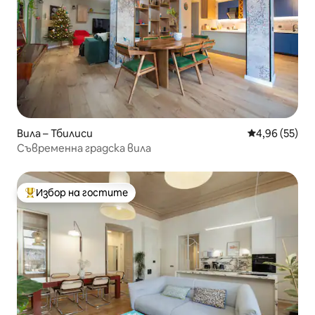
Вила – Тбилиси
Средна оценк
4,96 (55)
Съвременна градска вила
Избор на гостите
Най-популярен избор на гостите