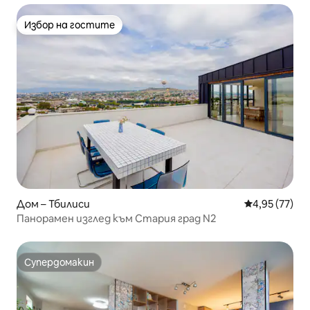
Избор на гостите
Избор на гостите
Дом – Тбилиси
Средна оценк
4,95 (77)
Панорамен изглед към Стария град N2
Супердомакин
Супердомакин