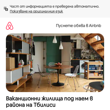
Пропускане
Част от информацията е преведена автоматично. 
към
Показване на оригиналния език
съдържанието
Пуснете обява в Airbnb
Ваканционни жилища под наем в
района на Тбилиси