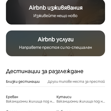
Airbnb изживявания
Изживейте нещо ново
Airbnb услуги
Направете престоя си по-специален
Дестинации за разглеждане
Близки дестинации
Други типове места за престой
Ереван
Кутаиси
Ваканционни жилища под наем
Ваканционни жилища под наем