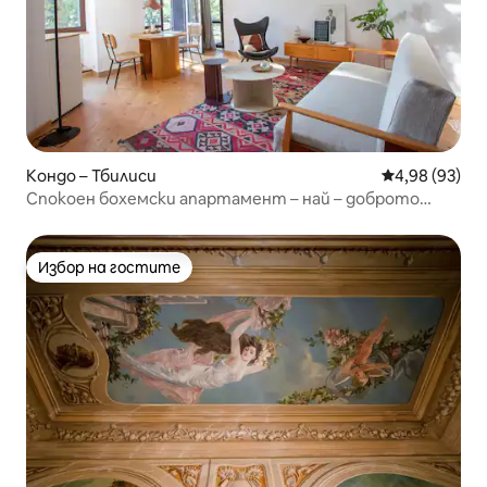
Кондо – Тбилиси
Средна оценк
4,98 (93)
Спокоен бохемски апартамент – най – доброто
местоположение
Избор на гостите
Избор на гостите