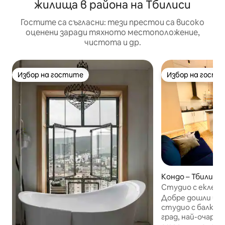
жилища в района на Тбилиси
Гостите са съгласни: тези престои са високо
оценени заради тяхното местоположение,
чистота и др.
Избор на гостите
Избор на гости
Избор на гостите
Избор на гости
Кондо – Тбилиси
Студио с еклект
балкон*
Добре дошли в 
студио с балкон
град, най-очаров