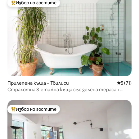
Избор на гостите
Най-популярен избор на гостите
Прилепена къща – Тбилиси
Средна оц
5 (71)
Страхотна 3-етажна къща със зелена тераса +
заден двор
Избор на гостите
Най-популярен избор на гостите