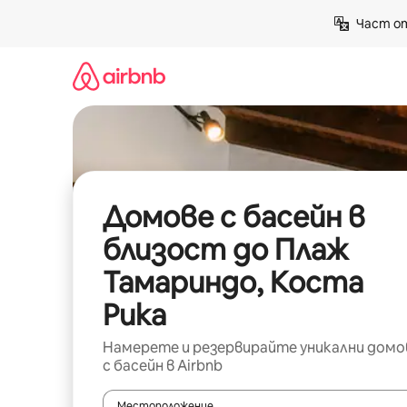
Пропускане
Част от
към
съдържанието
Домове с басейн в
близост до Плаж
Тамариндо, Коста
Рика
Намерете и резервирайте уникални домо
с басейн в Airbnb
Местоположение