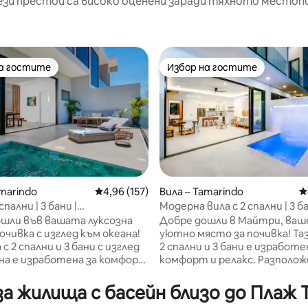
ези престои са високо оценени заради тяхното местоп
на гостите
Избор на гостите
на гостите
Избор на гостите
т 5, 274 отзива
amarindo
Средна оценка: 4,96 от 5, 157 отзива
4,96 (157)
Вила – Tamarindo
С
спални | 3 бани |
Модерна вила с 2 спални | 3 ба
телен басейн | Изглед към
Плажен клуб | Самостоятел
шли във вашата луксозна
Добре дошли в Майтри, ва
очивка с изглед към океана!
уютно място за почивка! Тази вила с
 с 2 спални и 3 бани с изглед
2 спални и 3 бани е изработе
на е изработена за комфорт
комфорт и релакс. Разполож
ация. Разположен само на 10
на 8 минути пеша от плажа,
пеша от плажа, ще имате
имате перфектната комби
а жилища с басейн близо до Плаж 
ната комбинация от отдих
спокойствие и приключения