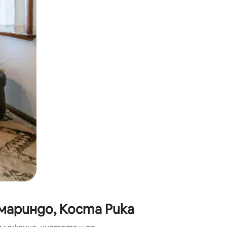
окосване или плъзгане.
мариндо, Коста Рика