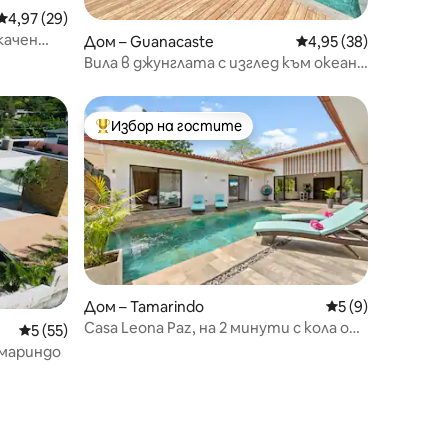
Средна оценка: 4,97 от 5, 29 отзива
4,97 (29)
качен
Дом – Guanacaste
Средна оценка: 4,95
4,95 (38)
ата
Вила в джунглата с изглед към океана
и частен басейн
Избор на гостите
тите
Най-популярен избор на гостите
Дом – Tamarindo
Средна оценка: 
5 (9)
Casa Leona Paz, на 2 минути с кола от
Средна оценка: 5 от 5, 55 отзива
5 (55)
плажа.
амариндо