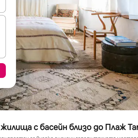
е клавишите със стрелки нагоре и надолу или навигирайте с д
 жилища с басейн близо до Плаж Та