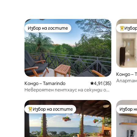
Избор на гостите
Избор
Избор на гостите
Най-поп
Кондо – 
Апартам
Кондо – Tamarindo
Средна оценка: 4,91 
4,91 (35)
разполож
Невероятен пентхаус на секунди от
плажа!
плажа!
Избор на гостите
Избор 
Най-популярен избор на гостите
Избор 