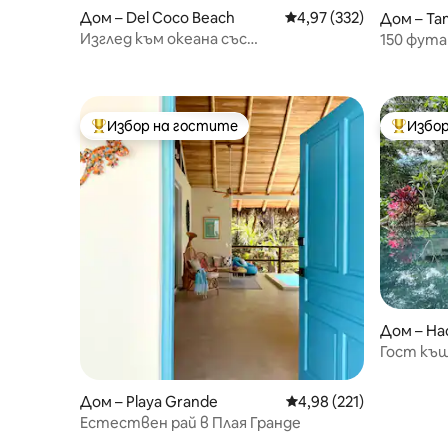
Дом – Del Coco Beach
Средна оценка: 4,97 о
4,97 (332)
Дом – Ta
Изглед към океана със
150 фута 
самостоятелна къща с басейн:
House & 
Isabela #6
Избор на гостите
Избор
Най-популярен избор на гостите
Най-поп
Дом – Hac
uz
Гост къщ
Дом – Playa Grande
Средна оценка: 4,98 о
4,98 (221)
Естествен рай в Плая Гранде