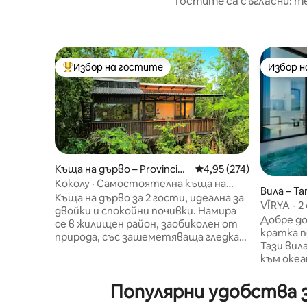
Гостите са съгласни: т
Избор на гостите
Избор 
Най-популярен избор на гостите
Избор 
Къща на дърво – Provincia
Средна оценка: 4,95 о
4,95 (274)
de Guanacaste
Коколу · Самостоятелна къща на
Вила – T
дърво · Изглед към океана ·
Къща на дърво за 2 гости, идеална за
VĪRYA - 2 
двойки и спокойни почивки. Намира
Самостоя
Добре до
се в жилищен район, заобиколен от
океана
кратка п
природа, със зашеметяваща гледка
Тази вила
към океана и планините. Само на 3 –
към океа
4 минути с кола или на 25 минути
и релакс
пеша от центъра на Тамариндо.
минути 
Популярни удобства з
Отпуснете се в малкия басейн под
перфект
дърветата, отпуснете се в