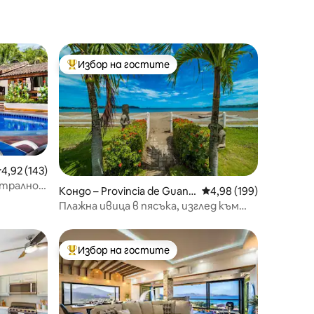
Избор на гостите
Най-популярен избор на гостите
редна оценка: 4,92 от 5, 143 отзива
4,92 (143)
нтрално
Кондо – Provincia de Guana
Средна оценка: 4,98 
4,98 (199)
caste
Плажна ивица в пясъка, изглед към
океана, 1 спалня 1 баня
Избор на гостите
Най-популярен избор на гостите