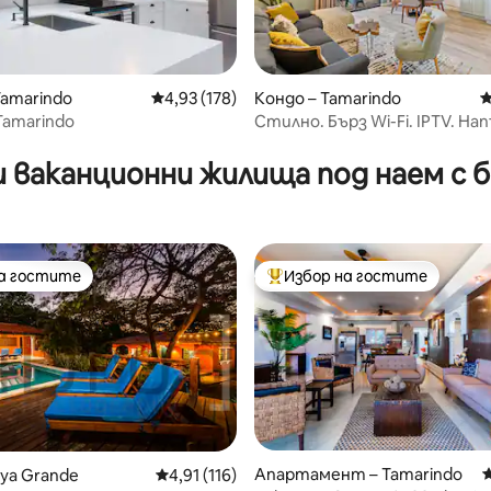
Tamarindo
Средна оценка: 4,93 от 5, 178 отзива
4,93 (178)
Кондо – Tamarindo
С
Tamarindo
Стилно. Бърз Wi-Fi. IPTV. На
т 5, 138 отзива
оборудвано
 ваканционни жилища под наем с 
на гостите
Избор на гостите
на гостите
Най-популярен избор на гос
от 5, 14 отзива
Апартамент – Tamarindo
С
aya Grande
Средна оценка: 4,91 от 5, 116 отзива
4,91 (116)