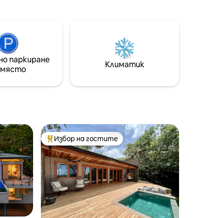
легло king size и падащо двойно легло
 с
queen size, напълно оборудвано със
самостоятелна баня, кухня и малък
тъп до
балкон с изглед към океана и идеално
 в
за гледане на маймуни в околните
дървета! Ще имате достъп и до
ощния
но паркиране
социалното пространство на
Климатик
LIR
 място
имота, включително прохладна
а от SJO
покрита тераса до басейна с изглед
към океана и салона на покрива!
Избор на гостите
тите
Най-популярен избор на гостите