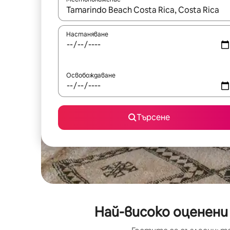
Когато резултатите се покажат, използвайт
Настаняване
Освобождаване
Търсене
Най-високо оценени