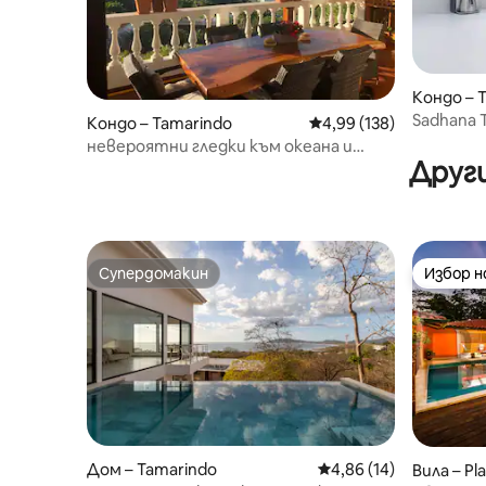
Кондо – 
Sadhana 
Кондо – Tamarindo
Средна оценка: 4,99 о
4,99 (138)
невероятни гледки към океана и
Други
залези (пентхаус №2)
Супердомакин
Избор 
Супердомакин
Избор 
Дом – Tamarindo
Средна оценка: 4,86 
4,86 (14)
Вила – Pl