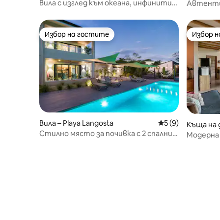
Вила с изглед към океана, инфинити
Автенти
басейн, разходка, плаж Тамариндо
изживява
Избор на гостите
Избор 
Избор на гостите
Избор 
Вила – Playa Langosta
Средна оценка: 5
5 (9)
Къща на 
Стилно място за почивка с 2 спални в
de
Модерна 
джунглата + пеша до плажа
изглед к