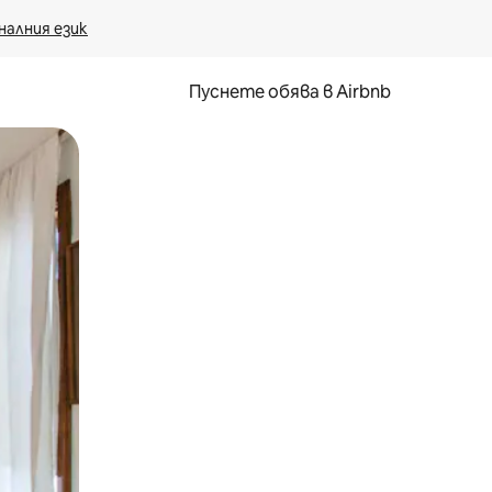
налния език
Пуснете обява в Airbnb