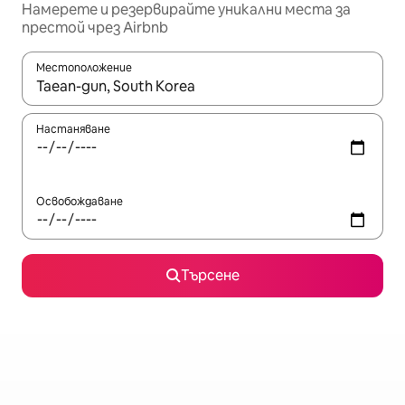
Намерете и резервирайте уникални места за
престой чрез Airbnb
Местоположение
Когато резултатите се покажат, използвайте клавишите 
Настаняване
Освобождаване
Търсене