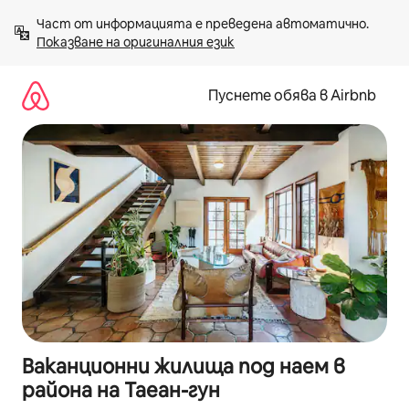
Пропускане
Част от информацията е преведена автоматично. 
към
Показване на оригиналния език
съдържанието
Пуснете обява в Airbnb
Ваканционни жилища под наем в
района на Таеан-гун