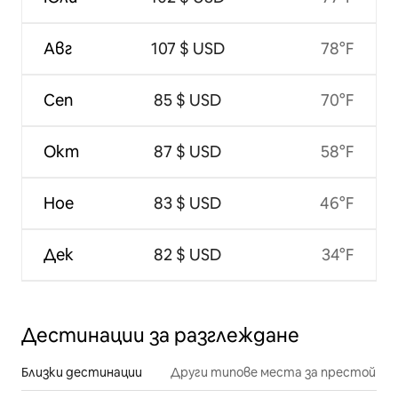
Авг
107 $ USD
78°F
Сеп
85 $ USD
70°F
Окт
87 $ USD
58°F
Ное
83 $ USD
46°F
Дек
82 $ USD
34°F
Дестинации за разглеждане
Близки дестинации
Други типове места за престой