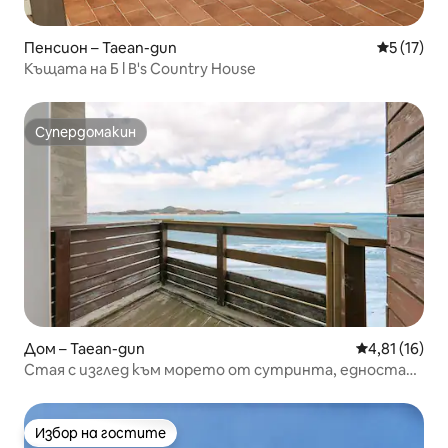
Пенсион – Taean-gun
Средна оц
5 (17)
Къщата на Б l B's Country House
Супердомакин
Супердомакин
Дом – Taean-gun
Средна оценк
4,81 (16)
Стая с изглед към морето от сутринта, едностаен
апартамент с изглед към морето 206
Избор на гостите
Избор на гостите