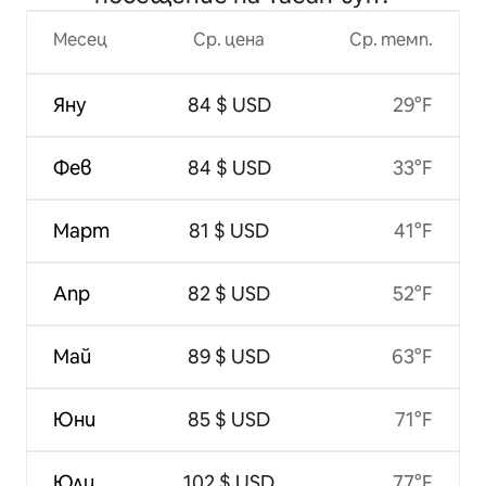
Месец
Ср. цена
Ср. темп.
Яну
84 $ USD
29°F
Фев
84 $ USD
33°F
Март
81 $ USD
41°F
Апр
82 $ USD
52°F
Май
89 $ USD
63°F
Юни
85 $ USD
71°F
Юли
102 $ USD
77°F