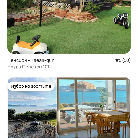
Пенсион – Taean-gun
Средна оц
5 (50)
Наури Пенсион 101
Избор на гостите
Избор на гостите