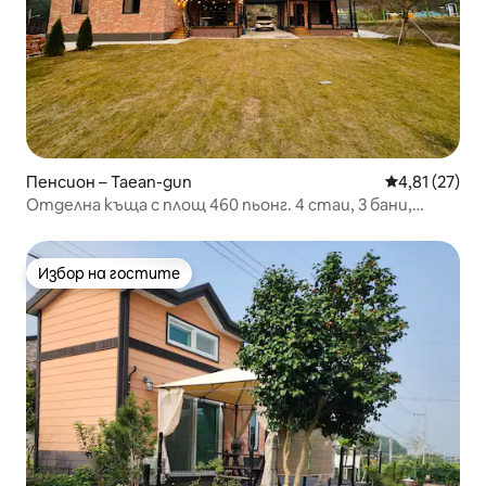
Пенсион – Taean-gun
Средна оценк
4,81 (27)
Отделна къща с площ 460 пьонг. 4 стаи, 3 бани,
таванско помещение, J-house с отделна къща/
максимум 16 души
Избор на гостите
Избор на гостите