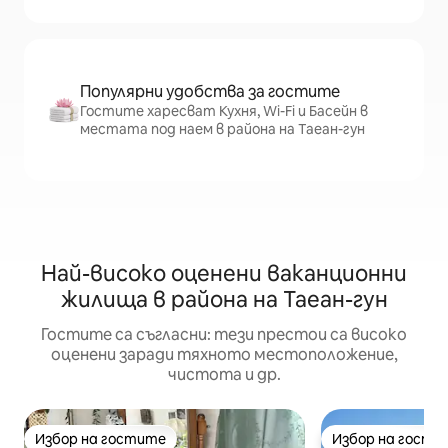
Популярни удобства за гостите
Гостите харесват Кухня, Wi-Fi и Басейн в
местата под наем в района на Таеан-гун
Най-високо оценени ваканционни
жилища в района на Таеан-гун
Гостите са съгласни: тези престои са високо
оценени заради тяхното местоположение,
чистота и др.
Избор на гостите
Избор на гости
Избор на гостите
Избор на гости