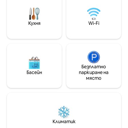
обществен транспорт, За тези,
тъй като това н
които използват собствената си
настаняване, а 
кола, предимството е, че това е
селище, бих иска
тих квартал. Тези, които са
които искат ле
Кухня
Wi-Fi
планирали да посетят не само
природата. Съжа
плажа, но и различни туристически
планирате оживе
атракции в Теан, също ще бъдат
уважение препо
доволни. [Тип стая] 2 спални (двойни,
в други специализ
супер единични), тоалетна, кухня и
втория етаж жи
всекидневна [OTT услуга] Netflix и
кучета, така че 
Coupang Play могат да се гледат без
прекарате време
влизане - Около 12 минути със
уведомете ни п
Безплатно
собствена кола на Solago CC - Около
осигуряваме вре
Басейн
паркиране на
10 минути с кола на Royalings CC -
кученцето. Всеки, който вижда тази
място
Около 20 минути със собствена кола
статия, има ярк
до Манрипопо, което е известно със
здрави и си пре
сърфа - Пясъчните дюни на
ценно време! Бла
крайбрежието на Синдури, с
пустиноподобен пейзаж, на около
30 минути с личен автомобил -
Приблизително 15 минути с личен
автомобил до Монгсанпо - 12 минути
Климатик
с кола от дендрариума Чонгсан