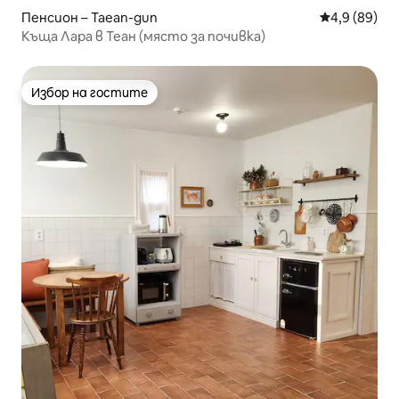
Пенсион – Taean-gun
Средна оцен
4,9 (89)
Къща Лара в Теан (място за почивка)
Избор на гостите
Избор на гостите