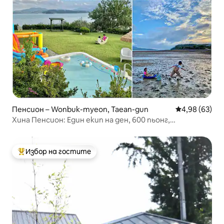
Пенсион – Wonbuk-myeon, Taean-gun
Средна оценк
4,98 (63)
Хина Пенсион: Един екип на ден, 600 пьонг,
самостоятелна вила с басейн
Избор на гостите
Най-популярен избор на гостите