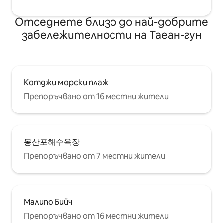
Отседнете близо до най-добрите
забележителности на Таеан-гун
Котджи морски плаж
Препоръчвано от 16 местни жители
몽산포해수욕장
Препоръчвано от 7 местни жители
Малипо Бийч
Препоръчвано от 16 местни жители