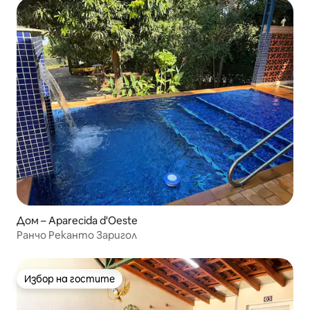
Дом – Aparecida d'Oeste
Ранчо Реканто Заригол
Избор на гостите
Избор на гостите