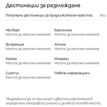
Дестинации за разглеждане
Популярни дестинации за продължителен престой
Бли
Ню Йорк
Барселона
Места за месечно наемане
Места за месечно наемане
Флоренция
Атина
Места за месечно наемане
Места за месечно наемане
Маями
Монреал
Места за месечно наемане
Места за месечно наемане
Сиатъл
Повече информация
Места за месечно наемане
*Възможно е да се прилагат известни изключения в
определени географски райони и за някои типове места.