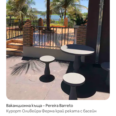
Ваканционна къща – Pereira Barreto
Курорт Оливейра Ферма край реката с басейн