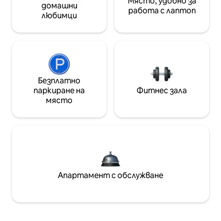
Място, удобно за
домашни
работа с лаптоп
любимци
Безплатно
паркиране на
Фитнес зала
място
Апартамент с обслужване