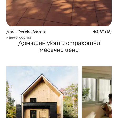
Дом – Pereira Barreto
Средна оценк
4,89 (18)
Ранчо Коста
Домашен уют и страхотни
месечни цени