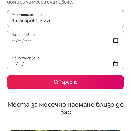
дома си за месец или повече.
Местоположение
Когато резултатите се покажат, използвайте клавишите 
Настаняване
Освобождаване
Търсене
Места за месечно наемане близо до
вас