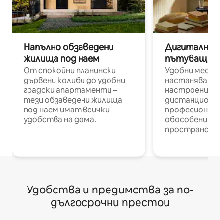
Напълно обзаведени
Дигитални н
жилища под наем
пътуващи п
От спокойни планински
Удобни места
дървени колиби до удобни
настаняване 
градски апартаменти –
настроени и
тези обзаведени жилища
дистанционн
под наем имат всички
професионалис
удобства на дома.
обособени р
пространств
Удобства и предимства за по-
дългосрочни престои