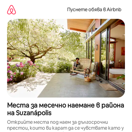
Пропускане
към
Пуснете обява в Airbnb
съдържанието
Места за месечно наемане в района
на Suzanápolis
Открийте места под наем за дългосрочни
престои, които ви карат да се чувствате като у